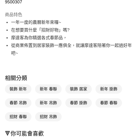
9500307
LINE Pay
商品特色
Apple Pay
一年一度的農曆新年來囉~
在想要買什麼「招財好物」嗎?
街口支付
摩達客為你精選各式春節品，
悠遊付
從商業佈置到居家裝飾一應俱全，就讓摩達客陪著你一起過好年
吧~
Google Pay
AFTEE先享後付
相關說明
相關分類
【關於「AFTEE先享後付」】
AFTEE先享後付是「在收到商品之後才付款」的支付方式。 讓您購物簡單
運送方式
裝飾 新年
新年 春聯
裝飾 居家
新年 掛飾
便利好安心！
１．簡單：不需註冊會員、不需綁卡、不需儲值。
宅配(廠商直送🚚)
春節 吊飾
新年 吊飾
春節 掛飾
春節 春聯
２．便利：只要手機號碼，簡訊認證，即可結帳。
每筆NT$100，滿NT$590(含以上)免運費
３．安心：先確認商品／服務後，再付款。
招財 春聯
招財 吊飾
宅配(離島廠商直送🚚)
【「AFTEE先享後付」結帳流程】
１．於結帳方式選擇「AFTEE先享後付」後，將跳轉至「AFTEE先享後付」
每筆NT$300
結帳頁面，進行簡訊認證並確認金額後，即可完成結帳。
🔻你可能會喜歡
２．訂單成立數日內，您將收到繳費通知簡訊。