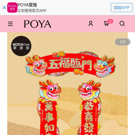
POYA寶雅
開啟APP
立刻使用官方APP
0
1
/
2