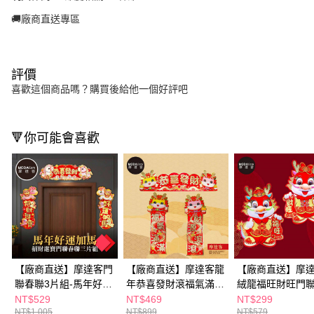
🚚廠商直送專區
評價
喜歡這個商品嗎？購買後給他一個好評吧
🔻你可能會喜歡
【廠商直送】摩達客門
【廠商直送】摩達客龍
【廠商直送】摩
聯春聯3片組-馬年好運
年恭喜發財滾福氣滿門
絨龍福旺財旺門
加馬招財(橫批+左右對
聯三片組
兩片組
NT$529
NT$469
NT$299
NT$1,005
NT$899
NT$579
聯)