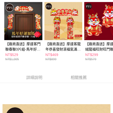
３．收到繳費通知簡訊後14天內，點擊此簡訊中的連結，可透過四大超商／
ATM／網路銀行／等多元方式進行付款，方視為交易完成。
※ 請注意：結帳手續完成當下不需立刻繳費，但若您需要取消訂單，請聯絡
購買商品的店家。未經商家同意取消之訂單仍視為有效，需透過AFTEE先享
後付繳納相關費用。
※ 交易是否成功請以「AFTEE先享後付 」之結帳頁面顯示為準，若有關於
是否繳費成功／繳費後需取消欲退款等相關疑問，請聯繫「AFTEE先享後付
客戶支援中心」
https://netprotections.freshdesk.com/support/home
【廠商直送】摩達客門
【廠商直送】摩達客龍
【廠商直送】摩
【注意事項】
１．透過由恩沛科技股份有限公司提供之「AFTEE先享後付」服務完成之交
聯春聯3片組-馬年好運
年恭喜發財滾福氣滿門
絨龍福旺財旺門
易，需依本服務之必要範圍內提供個人資料，並將交易相關給付款項請求債
加馬招財(橫批+左右對
聯三片組
兩片組
NT$529
NT$469
NT$299
權轉讓予恩沛科技股份有限公司。
NT$1,005
NT$899
NT$579
聯)
２．關於個人資料處理事宜，請瀏覽以下網址：
https://aftee.tw/terms/#terms3
３．未成年的使用者請事先徵得法定代理人或監護人之同意方可使用
「AFTEE先享後付」，若未經同意申辦者引起之損失，本公司不負相關責
詳細說明
相關推薦
任。
４．使用「AFTEE先享後付」時，將依據個別帳號之用戶狀況，依本公司即
時審查核予不同之上限額度；若仍有額度不足之情形，本公司將視審查結果
請求用戶進行身份認證。
５．嚴禁一人註冊多個帳號或使用他人資訊註冊。若發現惡意使用之情形，
恩沛科技股份有限公司將有權停止該用戶之使用額度並採取法律行動。