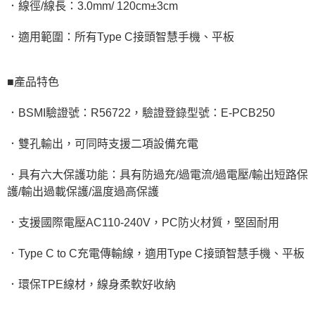
．線徑/線長：3.0mm/ 120cm±3cm
．適用範圍：所有Type C接頭智慧手機、平板
■產品特色
．BSMI驗證號：R56722，驗證登錄型號：E-PCB250
．雙孔輸出，可同時支援二項設備充電
．具有六大保護功能：具有防過充/過電流/過電壓/輸出短路保
護/輸出過載保護/溫度過高保護
．支援國際電壓AC110-240V，PC防火材質，堅固耐用
．Type C to C充電傳輸線，適用Type C接頭智慧手機、平板
．環保TPE線材，線身柔軟好收納