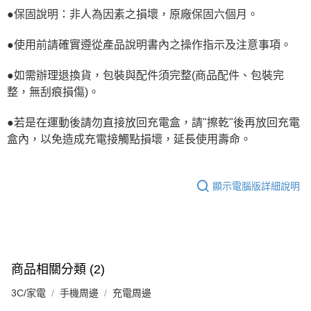
●保固說明：非人為因素之損壞，原廠保固六個月。
●使用前請確實遵從產品說明書內之操作指示及注意事項。
●如需辦理退換貨，包裝與配件須完整(商品配件、包裝完
整，無刮痕損傷)。
●若是在運動後請勿直接放回充電盒，請"擦乾"後再放回充電
盒內，以免造成充電接觸點損壞，延長使用壽命。
顯示電腦版詳細說明
商品相關分類 (2)
3C/家電
手機周邊
充電周邊