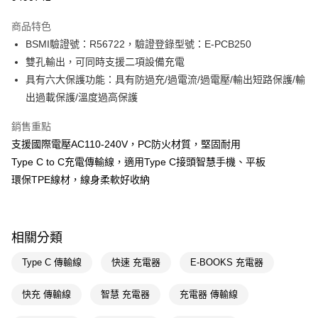
LINE Pay
商品特色
Apple Pay
BSMI驗證號：R56722，驗證登錄型號：E-PCB250
雙孔輸出，可同時支援二項設備充電
街口支付
具有六大保護功能：具有防過充/過電流/過電壓/輸出短路保護/輸
悠遊付
出過載保護/溫度過高保護
Google Pay
銷售重點
支援國際電壓AC110-240V，PC防火材質，堅固耐用
AFTEE先享後付
Type C to C充電傳輸線，適用Type C接頭智慧手機、平板
相關說明
環保TPE線材，線身柔軟好收納
【關於「AFTEE先享後付」】
AFTEE先享後付是「在收到商品之後才付款」的支付方式。 讓您購物簡單
運送方式
便利好安心！
１．簡單：不需註冊會員、不需綁卡、不需儲值。
宅配(廠商直送🚚)
２．便利：只要手機號碼，簡訊認證，即可結帳。
相關分類
每筆NT$100，滿NT$590(含以上)免運費
３．安心：先確認商品／服務後，再付款。
Type C 傳輸線
快速 充電器
E-BOOKS 充電器
宅配(離島廠商直送🚚)
【「AFTEE先享後付」結帳流程】
１．於結帳方式選擇「AFTEE先享後付」後，將跳轉至「AFTEE先享後付」
每筆NT$300
結帳頁面，進行簡訊認證並確認金額後，即可完成結帳。
快充 傳輸線
智慧 充電器
充電器 傳輸線
２．訂單成立數日內，您將收到繳費通知簡訊。