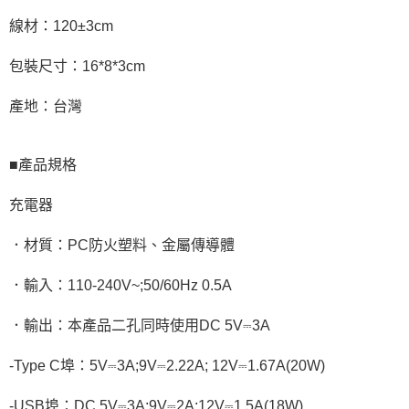
線材：120±3cm
包裝尺寸：16*8*3cm
產地：台灣
■產品規格
充電器
．材質：PC防火塑料、金屬傳導體
．輸入：110-240V~;50/60Hz 0.5A
．輸出：本產品二孔同時使用DC 5V⎓3A
-Type C埠：5V⎓3A;9V⎓2.22A; 12V⎓1.67A(20W)
-USB埠：DC 5V⎓3A;9V⎓2A;12V⎓1.5A(18W)