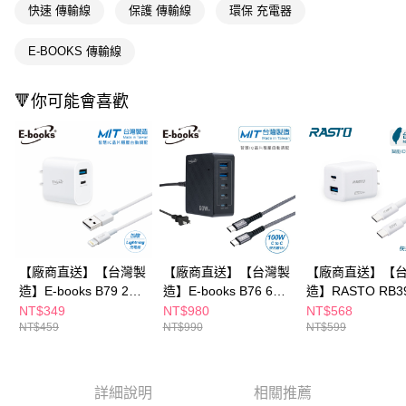
３．收到繳費通知簡訊後14天內，點擊此簡訊中的連結，可透過四大超商／
快速 傳輸線
保護 傳輸線
環保 充電器
ATM／網路銀行／等多元方式進行付款，方視為交易完成。
※ 請注意：結帳手續完成當下不需立刻繳費，但若您需要取消訂單，請聯絡
購買商品的店家。未經商家同意取消之訂單仍視為有效，需透過AFTEE先享
E-BOOKS 傳輸線
後付繳納相關費用。
※ 交易是否成功請以「AFTEE先享後付 」之結帳頁面顯示為準，若有關於
🔻你可能會喜歡
是否繳費成功／繳費後需取消欲退款等相關疑問，請聯繫「AFTEE先享後付
客戶支援中心」
https://netprotections.freshdesk.com/support/home
【注意事項】
１．透過由恩沛科技股份有限公司提供之「AFTEE先享後付」服務完成之交
易，需依本服務之必要範圍內提供個人資料，並將交易相關給付款項請求債
權轉讓予恩沛科技股份有限公司。
２．關於個人資料處理事宜，請瀏覽以下網址：
https://aftee.tw/terms/#terms3
３．未成年的使用者請事先徵得法定代理人或監護人之同意方可使用
「AFTEE先享後付」，若未經同意申辦者引起之損失，本公司不負相關責
【廠商直送】【台灣製
【廠商直送】【台灣製
【廠商直送】【
任。
造】E-books B79 20W
造】E-books B76 60W
造】RASTO RB3
４．使用「AFTEE先享後付」時，將依據個別帳號之用戶狀況，依本公司即
PD+QC3.0快速充電器
長線型五孔快速充電器
35W GaN PD+
NT$349
NT$980
NT$568
時審查核予不同之上限額度；若仍有額度不足之情形，本公司將視審查結果
NT$459
NT$990
NT$599
贈 Lightning 充電傳輸
+100W 鋁合金C to C
充電器+ 60W C t
請求用戶進行身份認證。
５．嚴禁一人註冊多個帳號或使用他人資訊註冊。若發現惡意使用之情形，
線1.2M
快充傳輸線組
快充傳輸線組
恩沛科技股份有限公司將有權停止該用戶之使用額度並採取法律行動。
詳細說明
相關推薦