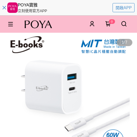
POYA寶雅
開啟APP
立刻使用官方APP
0
1
/
7