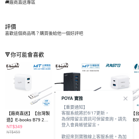
🚚廠商直送專區
評價
喜歡這個商品嗎？購買後給他一個好評吧
🔻你可能會喜歡
POYA 寶雅
【重要通知】
客服系統將於8/17更新，
【廠商直送】【台灣製
【廠商直送】【台灣製
【廠商直送】【
為保障留言資訊可保留查詢，請先
造】E-books B79 20W
造】E-books B76 60W
造】RASTO RB3
登入會員帳號留言。
PD+QC3.0快速充電器
長線型五孔快速充電器
35W GaN PD+
NT$349
NT$980
NT$568
NT$459
NT$990
NT$599
贈 Lightning 充電傳輸
+100W 鋁合金C to C
充電器+ 60W C t
歡迎來到寶雅線上客服系統。為加