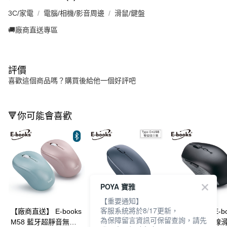
3C/家電
電腦/相機/影音周邊
滑鼠/鍵盤
🚚廠商直送專區
評價
喜歡這個商品嗎？購買後給他一個好評吧
🔻你可能會喜歡
POYA 寶雅
【重要通知】
客服系統將於8/17更新，
【廠商直送】 E-books
【廠商直送】E-books
【廠商直送】E-bo
為保障留言資訊可保留查詢，請先
M58 藍牙超靜音無線
雙介面無線滑鼠-M85
六鍵式省電無線滑