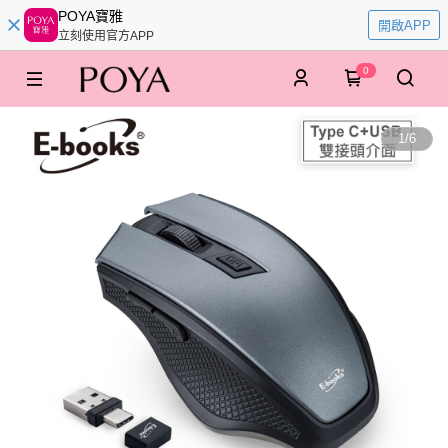
POYA寶雅
開啟APP
立刻使用官方APP
0
1
/
6