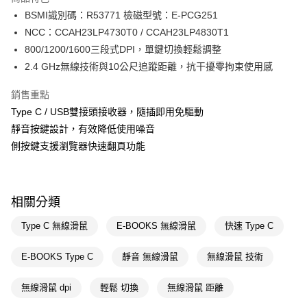
Apple Pay
BSMI識別碼：R53771 檢磁型號：E-PCG251
NCC：CCAH23LP4730T0 / CCAH23LP4830T1
街口支付
800/1200/1600三段式DPI，單鍵切換輕鬆調整
悠遊付
2.4 GHz無線技術與10公尺追蹤距離，抗干擾零拘束使用感
Google Pay
銷售重點
Type C / USB雙接頭接收器，隨插即用免驅動
AFTEE先享後付
靜音按鍵設計，有效降低使用噪音
相關說明
側按鍵支援瀏覽器快速翻頁功能
【關於「AFTEE先享後付」】
AFTEE先享後付是「在收到商品之後才付款」的支付方式。 讓您購物簡單
運送方式
便利好安心！
１．簡單：不需註冊會員、不需綁卡、不需儲值。
宅配(廠商直送🚚)
２．便利：只要手機號碼，簡訊認證，即可結帳。
相關分類
每筆NT$100，滿NT$590(含以上)免運費
３．安心：先確認商品／服務後，再付款。
Type C 無線滑鼠
E-BOOKS 無線滑鼠
快速 Type C
宅配(離島廠商直送🚚)
【「AFTEE先享後付」結帳流程】
１．於結帳方式選擇「AFTEE先享後付」後，將跳轉至「AFTEE先享後付」
每筆NT$300
結帳頁面，進行簡訊認證並確認金額後，即可完成結帳。
E-BOOKS Type C
靜音 無線滑鼠
無線滑鼠 技術
２．訂單成立數日內，您將收到繳費通知簡訊。
３．收到繳費通知簡訊後14天內，點擊此簡訊中的連結，可透過四大超商／
無線滑鼠 dpi
輕鬆 切換
無線滑鼠 距離
ATM／網路銀行／等多元方式進行付款，方視為交易完成。
※ 請注意：結帳手續完成當下不需立刻繳費，但若您需要取消訂單，請聯絡