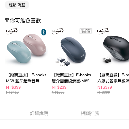
購買商品的店家。未經商家同意取消之訂單仍視為有效，需透過AFTEE先享
輕鬆 調整
後付繳納相關費用。
※ 交易是否成功請以「AFTEE先享後付 」之結帳頁面顯示為準，若有關於
🔻你可能會喜歡
是否繳費成功／繳費後需取消欲退款等相關疑問，請聯繫「AFTEE先享後付
客戶支援中心」
https://netprotections.freshdesk.com/support/home
【注意事項】
１．透過由恩沛科技股份有限公司提供之「AFTEE先享後付」服務完成之交
易，需依本服務之必要範圍內提供個人資料，並將交易相關給付款項請求債
權轉讓予恩沛科技股份有限公司。
２．關於個人資料處理事宜，請瀏覽以下網址：
https://aftee.tw/terms/#terms3
３．未成年的使用者請事先徵得法定代理人或監護人之同意方可使用
「AFTEE先享後付」，若未經同意申辦者引起之損失，本公司不負相關責
【廠商直送】 E-books
【廠商直送】E-books
【廠商直送】E-bo
任。
M58 藍牙超靜音無線
雙介面無線滑鼠-M85
六鍵式省電無線滑
４．使用「AFTEE先享後付」時，將依據個別帳號之用戶狀況，依本公司即
滑鼠
M64
NT$399
NT$239
NT$379
時審查核予不同之上限額度；若仍有額度不足之情形，本公司將視審查結果
NT$419
NT$299
NT$399
請求用戶進行身份認證。
５．嚴禁一人註冊多個帳號或使用他人資訊註冊。若發現惡意使用之情形，
恩沛科技股份有限公司將有權停止該用戶之使用額度並採取法律行動。
詳細說明
相關推薦