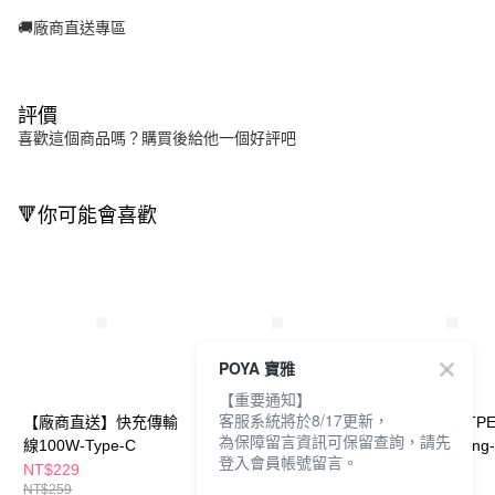
🚚廠商直送專區
評價
喜歡這個商品嗎？購買後給他一個好評吧
🔻你可能會喜歡
POYA 寶雅
【重要通知】
客服系統將於8/17更新，
【廠商直送】快充傳輸
【廠商直送】TPE充電
【廠商直送】TP
為保障留言資訊可保留查詢，請先
線100W-Type-C
傳輸線-TypeC-50cm
傳輸線-Lightning-
登入會員帳號留言。
50cm
NT$229
NT$79
NT$79
NT$259
NT$158
NT$158