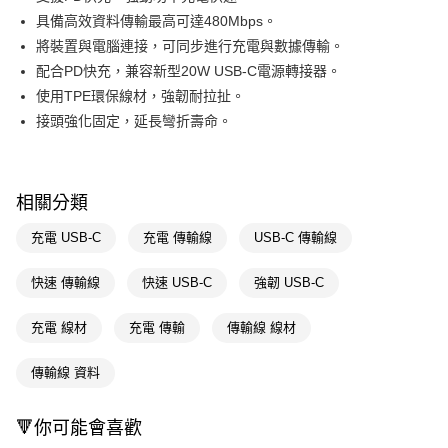
具備高效資料傳輸最高可達480Mbps。
街口支付
將裝置與電腦連接，可同步進行充電與數據傳輸。
悠遊付
配合PD快充，兼容新型20W USB-C電源轉接器。
使用TPE環保線材，強韌耐拉扯。
Google Pay
接頭強化固定，延長彎折壽命。
AFTEE先享後付
相關說明
【關於「AFTEE先享後付」】
相關分類
AFTEE先享後付是「在收到商品之後才付款」的支付方式。 讓您購物簡單
運送方式
便利好安心！
充電 USB-C
充電 傳輸線
USB-C 傳輸線
１．簡單：不需註冊會員、不需綁卡、不需儲值。
宅配(廠商直送🚚)
２．便利：只要手機號碼，簡訊認證，即可結帳。
每筆NT$100，滿NT$590(含以上)免運費
３．安心：先確認商品／服務後，再付款。
快速 傳輸線
快速 USB-C
強韌 USB-C
【「AFTEE先享後付」結帳流程】
充電 線材
充電 傳輸
傳輸線 線材
１．於結帳方式選擇「AFTEE先享後付」後，將跳轉至「AFTEE先享後付」
結帳頁面，進行簡訊認證並確認金額後，即可完成結帳。
２．訂單成立數日內，您將收到繳費通知簡訊。
傳輸線 資料
３．收到繳費通知簡訊後14天內，點擊此簡訊中的連結，可透過四大超商／
ATM／網路銀行／等多元方式進行付款，方視為交易完成。
※ 請注意：結帳手續完成當下不需立刻繳費，但若您需要取消訂單，請聯絡
🔻你可能會喜歡
購買商品的店家。未經商家同意取消之訂單仍視為有效，需透過AFTEE先享