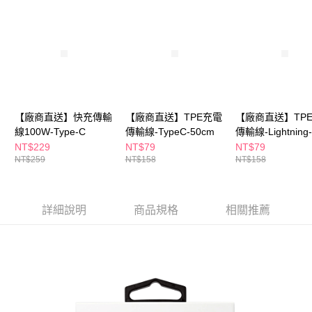
後付繳納相關費用。
※ 交易是否成功請以「AFTEE先享後付 」之結帳頁面顯示為準，若有關於
是否繳費成功／繳費後需取消欲退款等相關疑問，請聯繫「AFTEE先享後付
客戶支援中心」
https://netprotections.freshdesk.com/support/home
【注意事項】
１．透過由恩沛科技股份有限公司提供之「AFTEE先享後付」服務完成之交
易，需依本服務之必要範圍內提供個人資料，並將交易相關給付款項請求債
權轉讓予恩沛科技股份有限公司。
【廠商直送】快充傳輸
【廠商直送】TPE充電
【廠商直送】TP
２．關於個人資料處理事宜，請瀏覽以下網址：
線100W-Type-C
傳輸線-TypeC-50cm
傳輸線-Lightning-
https://aftee.tw/terms/#terms3
３．未成年的使用者請事先徵得法定代理人或監護人之同意方可使用
50cm
NT$229
NT$79
NT$79
「AFTEE先享後付」，若未經同意申辦者引起之損失，本公司不負相關責
NT$259
NT$158
NT$158
任。
４．使用「AFTEE先享後付」時，將依據個別帳號之用戶狀況，依本公司即
時審查核予不同之上限額度；若仍有額度不足之情形，本公司將視審查結果
請求用戶進行身份認證。
詳細說明
商品規格
相關推薦
５．嚴禁一人註冊多個帳號或使用他人資訊註冊。若發現惡意使用之情形，
恩沛科技股份有限公司將有權停止該用戶之使用額度並採取法律行動。