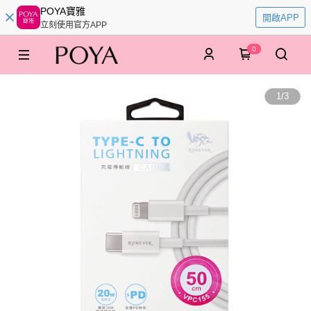
POYA寶雅
開啟APP
立刻使用官方APP
0
1
/
3