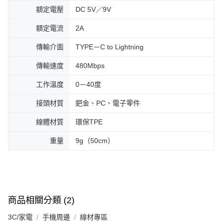
額定電壓
DC 5V／9V
額定電流
2A
傳輸介面
TYPE－C to Lightning
傳輸速度
480Mbps
工作溫度
0－40度
接頭材質
鈀金、PC、電子零件
線體材質
環保TPE
重量
9g（50cm）
商品相關分類 (2)
3C/家電
手機周邊
線材專區