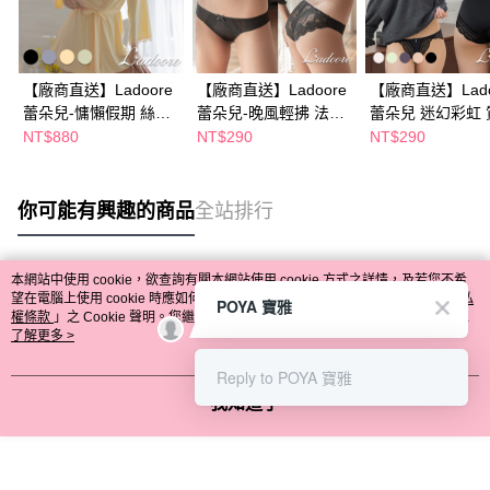
【廠商直送】Ladoore
【廠商直送】Ladoore
【廠商直送】Lado
蕾朵兒-慵懶假期 絲滑
蕾朵兒-晚風輕拂 法式
蕾朵兒 迷幻彩虹 
緞面高質感睡袍
蕾絲精品小褲
美臀內褲-多款任
NT$880
NT$290
NT$290
你可能有興趣的商品
全站排行
本網站中使用 cookie，欲查詢有關本網站使用 cookie 方式之詳情，及若您不希
熱門標籤
望在電腦上使用 cookie 時應如何變更電腦的 cookie 設定，請參閱本網站「
隱私
POYA 寶雅
權條款
」之 Cookie 聲明。您繼續使用本網站即表示您同意本公司得按本網站使
用條款之 Cookie 聲明使用 cookie。
了解更多 >
Reply to POYA 寶雅
我知道了