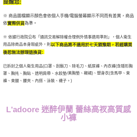
提醒您:
※ 商品圖檔顯示顏色會依個人手機/電腦螢幕顯示不同而有差異，商品
依
為準。
實際供貨
※ 依據行政院公布「通訊交易解除權合理例外情事適用準則」，個人衛生
用品除商品本身瑕疵外，則
以下商品將不適用於七天猶豫期，若經購買
後恕無法辦理退換貨:
已拆封之個人衛生用品(口罩、刮鬍刀、除毛刀、紙尿褲、內衣褲(含隱形胸
美胸墊、襯裙)、塑身衣(含馬甲、束
罩、胸扥、胸貼、透明肩帶、水餃墊/
褲、束腿、腰夾、內搭、泳裝、襪子。)
L'adoore 迷醉伊蘭
蕾絲高衩高質感
小褲