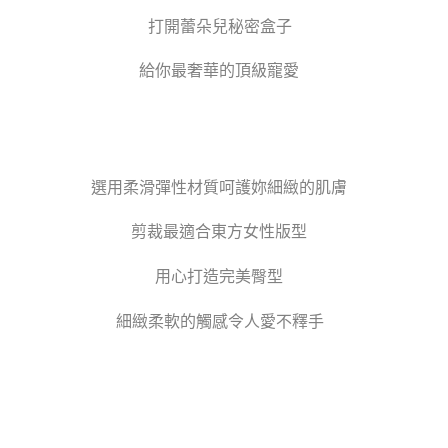
打開蕾朵兒秘密盒子
給你最奢華的頂級寵愛
選用柔滑彈性材質呵護妳細緻的肌膚
剪裁最適合東方女性版型
用心打造完美臀型
細緻柔軟的觸感令人愛不釋手