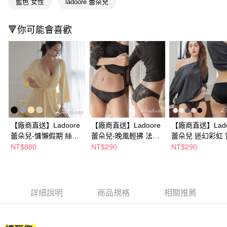
２．訂單成立數日內，您將收到繳費通知簡訊。
藍色 女性
ladoore 蕾朵兒
３．收到繳費通知簡訊後14天內，點擊此簡訊中的連結，可透過四大超商／
ATM／網路銀行／等多元方式進行付款，方視為交易完成。
※ 請注意：結帳手續完成當下不需立刻繳費，但若您需要取消訂單，請聯絡
🔻你可能會喜歡
購買商品的店家。未經商家同意取消之訂單仍視為有效，需透過AFTEE先享
後付繳納相關費用。
※ 交易是否成功請以「AFTEE先享後付 」之結帳頁面顯示為準，若有關於
是否繳費成功／繳費後需取消欲退款等相關疑問，請聯繫「AFTEE先享後付
客戶支援中心」
https://netprotections.freshdesk.com/support/home
【注意事項】
１．透過由恩沛科技股份有限公司提供之「AFTEE先享後付」服務完成之交
易，需依本服務之必要範圍內提供個人資料，並將交易相關給付款項請求債
權轉讓予恩沛科技股份有限公司。
【廠商直送】Ladoore
【廠商直送】Ladoore
【廠商直送】Lado
２．關於個人資料處理事宜，請瀏覽以下網址：
蕾朵兒-慵懶假期 絲滑
蕾朵兒-晚風輕拂 法式
蕾朵兒 迷幻彩虹 
https://aftee.tw/terms/#terms3
緞面高質感睡袍
蕾絲精品小褲
美臀內褲-多款任
NT$880
NT$290
NT$290
３．未成年的使用者請事先徵得法定代理人或監護人之同意方可使用
「AFTEE先享後付」，若未經同意申辦者引起之損失，本公司不負相關責
任。
４．使用「AFTEE先享後付」時，將依據個別帳號之用戶狀況，依本公司即
時審查核予不同之上限額度；若仍有額度不足之情形，本公司將視審查結果
詳細說明
商品規格
相關推薦
請求用戶進行身份認證。
５．嚴禁一人註冊多個帳號或使用他人資訊註冊。若發現惡意使用之情形，
恩沛科技股份有限公司將有權停止該用戶之使用額度並採取法律行動。