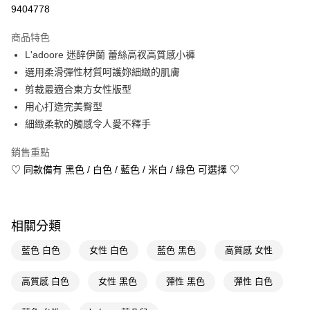
信用卡一次付款
9404778
LINE Pay
商品特色
Apple Pay
L'adoore 迷醉伊蘭 蕾絲高衩高質感小褲
選用柔滑彈性材質呵護妳細緻的肌膚
街口支付
剪裁最適合東方女性版型
悠遊付
用心打造完美臀型
細緻柔軟的觸感令人愛不釋手
Google Pay
銷售重點
AFTEE先享後付
♡ 同款備有 黑色 / 白色 / 藍色 / 米白 / 綠色 可選擇 ♡
相關說明
【關於「AFTEE先享後付」】
AFTEE先享後付是「在收到商品之後才付款」的支付方式。 讓您購物簡單
運送方式
便利好安心！
１．簡單：不需註冊會員、不需綁卡、不需儲值。
相關分類
宅配(廠商直送🚚)
２．便利：只要手機號碼，簡訊認證，即可結帳。
每筆NT$100，滿NT$590(含以上)免運費
３．安心：先確認商品／服務後，再付款。
藍色 白色
女性 白色
藍色 黑色
高質感 女性
【「AFTEE先享後付」結帳流程】
高質感 白色
女性 黑色
彈性 黑色
彈性 白色
１．於結帳方式選擇「AFTEE先享後付」後，將跳轉至「AFTEE先享後付」
結帳頁面，進行簡訊認證並確認金額後，即可完成結帳。