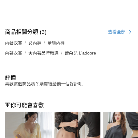
商品相關分類 (3)
查看全部
內著衣賞
女內褲
蕾絲內褲
內著衣賞
★內著品牌精選
蕾朵兒 L'adoore
評價
喜歡這個商品嗎？購買後給他一個好評吧
🔻你可能會喜歡