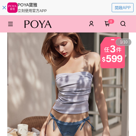
POYA寶雅
開啟APP
立刻使用官方APP
0
1
/
10