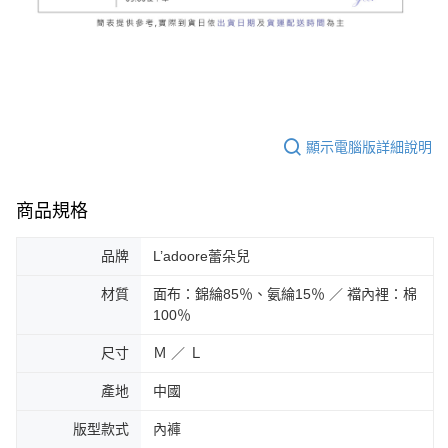
顯示電腦版詳細說明
商品規格
品牌
L’adoore蕾朵兒
材質
面布：錦綸85％、氨綸15％ ／ 襠內裡：棉
100％
尺寸
Ｍ ／ Ｌ
產地
中國
版型款式
內褲