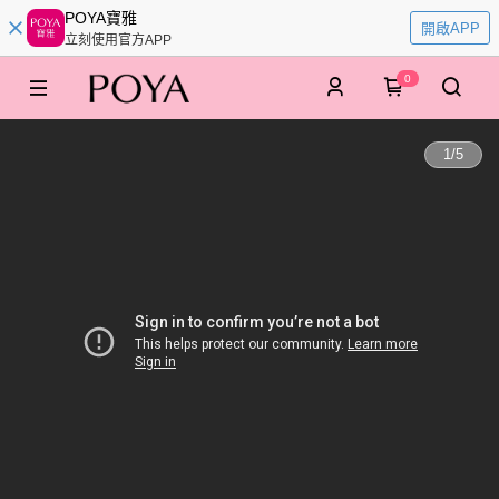
POYA寶雅
開啟APP
立刻使用官方APP
0
1
/
5