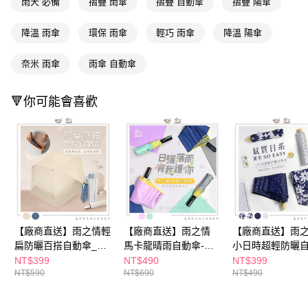
雨天 必備
摺疊 雨傘
摺疊 自動傘
摺疊 陽傘
２．訂單成立數日內，您將收到繳費通知簡訊。
３．收到繳費通知簡訊後14天內，點擊此簡訊中的連結，可透過四大超商／
降溫 雨傘
環保 雨傘
輕巧 雨傘
降溫 陽傘
ATM／網路銀行／等多元方式進行付款，方視為交易完成。
※ 請注意：結帳手續完成當下不需立刻繳費，但若您需要取消訂單，請聯絡
購買商品的店家。未經商家同意取消之訂單仍視為有效，需透過AFTEE先享
奈米 雨傘
雨傘 自動傘
後付繳納相關費用。
※ 交易是否成功請以「AFTEE先享後付 」之結帳頁面顯示為準，若有關於
是否繳費成功／繳費後需取消欲退款等相關疑問，請聯繫「AFTEE先享後付
🔻你可能會喜歡
客戶支援中心」
https://netprotections.freshdesk.com/support/home
【注意事項】
１．透過由恩沛科技股份有限公司提供之「AFTEE先享後付」服務完成之交
易，需依本服務之必要範圍內提供個人資料，並將交易相關給付款項請求債
權轉讓予恩沛科技股份有限公司。
２．關於個人資料處理事宜，請瀏覽以下網址：
https://aftee.tw/terms/#terms3
３．未成年的使用者請事先徵得法定代理人或監護人之同意方可使用
「AFTEE先享後付」，若未經同意申辦者引起之損失，本公司不負相關責
【廠商直送】雨之情輕
【廠商直送】雨之情
【廠商直送】雨
任。
扁防曬百搭自動傘_多
馬卡龍晴雨自動傘-多
小日時超輕防曬
４．使用「AFTEE先享後付」時，將依據個別帳號之用戶狀況，依本公司即
時審查核予不同之上限額度；若仍有額度不足之情形，本公司將視審查結果
款任選
款任選
傘-多款任選
NT$399
NT$490
NT$399
請求用戶進行身份認證。
NT$590
NT$690
NT$490
５．嚴禁一人註冊多個帳號或使用他人資訊註冊。若發現惡意使用之情形，
恩沛科技股份有限公司將有權停止該用戶之使用額度並採取法律行動。