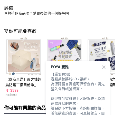
評價
喜歡這個商品嗎？購買後給他一個好評吧
🔻你可能會喜歡
POYA 寶雅
【重要通知】
客服系統將於8/17更新，
【廠商直送】雨之情輕
【廠商直送】雨之情
【廠商直送】雨
為保障留言資訊可保留查詢，請先
扁防曬百搭自動傘_多
馬卡龍晴雨自動傘-多
小日時超輕防曬
登入會員帳號留言。
款任選
款任選
傘-多款任選
NT$399
NT$490
NT$399
NT$590
NT$690
NT$490
歡迎來到寶雅線上客服系統。為加
速處理您的需求，
你可能有興趣的商品
全站排行
請點選下方按鈕，查詢相關詳情，
若無欲查詢資訊，可直接留言，由