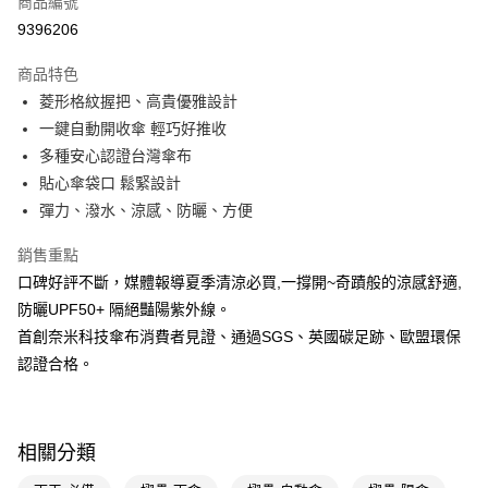
商品編號
信用卡一次付款
9396206
LINE Pay
商品特色
Apple Pay
菱形格紋握把、高貴優雅設計
一鍵自動開收傘 輕巧好推收
街口支付
多種安心認證台灣傘布
悠遊付
貼心傘袋口 鬆緊設計
彈力、潑水、涼感、防曬、方便
Google Pay
銷售重點
AFTEE先享後付
口碑好評不斷，媒體報導夏季清涼必買,一撐開~奇蹟般的涼感舒適,
相關說明
防曬UPF50+ 隔絕豔陽紫外線。
【關於「AFTEE先享後付」】
AFTEE先享後付是「在收到商品之後才付款」的支付方式。 讓您購物簡單
首創奈米科技傘布消費者見證、通過SGS、英國碳足跡、歐盟環保
運送方式
便利好安心！
認證合格。
１．簡單：不需註冊會員、不需綁卡、不需儲值。
宅配(廠商直送🚚)
２．便利：只要手機號碼，簡訊認證，即可結帳。
每筆NT$100，滿NT$590(含以上)免運費
３．安心：先確認商品／服務後，再付款。
宅配(離島廠商直送🚚)
【「AFTEE先享後付」結帳流程】
相關分類
１．於結帳方式選擇「AFTEE先享後付」後，將跳轉至「AFTEE先享後付」
每筆NT$300
結帳頁面，進行簡訊認證並確認金額後，即可完成結帳。