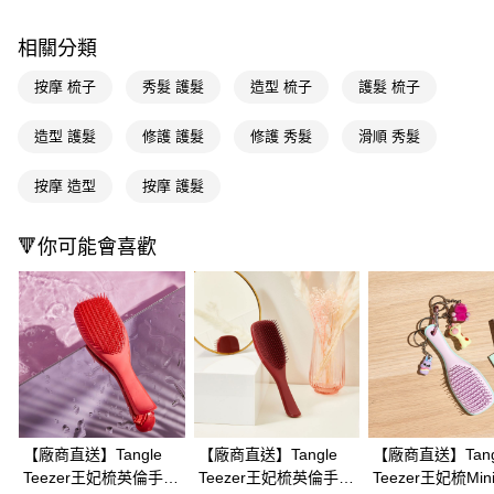
３．收到繳費通知簡訊後14天內，點擊此簡訊中的連結，可透過四大超商／
ATM／網路銀行／等多元方式進行付款，方視為交易完成。
相關分類
※ 請注意：結帳手續完成當下不需立刻繳費，但若您需要取消訂單，請聯絡
購買商品的店家。未經商家同意取消之訂單仍視為有效，需透過AFTEE先享
按摩 梳子
秀髮 護髮
造型 梳子
護髮 梳子
後付繳納相關費用。
※ 交易是否成功請以「AFTEE先享後付 」之結帳頁面顯示為準，若有關於
是否繳費成功／繳費後需取消欲退款等相關疑問，請聯繫「AFTEE先享後付
造型 護髮
修護 護髮
修護 秀髮
滑順 秀髮
客戶支援中心」
https://netprotections.freshdesk.com/support/home
按摩 造型
按摩 護髮
【注意事項】
１．透過由恩沛科技股份有限公司提供之「AFTEE先享後付」服務完成之交
易，需依本服務之必要範圍內提供個人資料，並將交易相關給付款項請求債
🔻你可能會喜歡
權轉讓予恩沛科技股份有限公司。
２．關於個人資料處理事宜，請瀏覽以下網址：
https://aftee.tw/terms/#terms3
３．未成年的使用者請事先徵得法定代理人或監護人之同意方可使用
「AFTEE先享後付」，若未經同意申辦者引起之損失，本公司不負相關責
任。
４．使用「AFTEE先享後付」時，將依據個別帳號之用戶狀況，依本公司即
時審查核予不同之上限額度；若仍有額度不足之情形，本公司將視審查結果
請求用戶進行身份認證。
５．嚴禁一人註冊多個帳號或使用他人資訊註冊。若發現惡意使用之情形，
恩沛科技股份有限公司將有權停止該用戶之使用額度並採取法律行動。
【廠商直送】Tangle
【廠商直送】Tangle
【廠商直送】Tang
Teezer王妃梳英倫手握
Teezer王妃梳英倫手握
Teezer王妃梳Mi