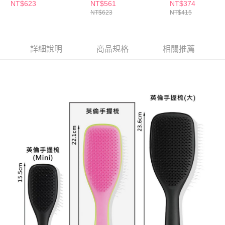
梳-柚紅
梳(中)-胭紅色
手握梳-薄荷紫
NT$623
NT$561
NT$374
NT$623
NT$415
詳細說明
商品規格
相關推薦