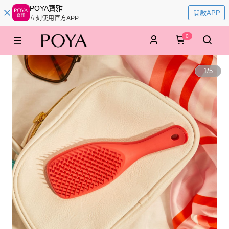
POYA寶雅
開啟APP
立刻使用官方APP
0
1
/
5