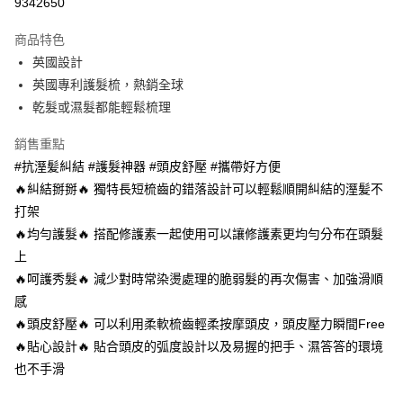
9342650
LINE Pay
商品特色
Apple Pay
英國設計
英國專利護髮梳，熱銷全球
街口支付
乾髮或濕髮都能輕鬆梳理
悠遊付
銷售重點
Google Pay
#抗溼髪糾結 #護髮神器 #頭皮舒壓 #攜帶好方便
🔥糾結掰掰🔥 獨特長短梳齒的錯落設計可以輕鬆順開糾結的溼髪不
AFTEE先享後付
打架
相關說明
🔥均勻護髮🔥 搭配修護素一起使用可以讓修護素更均勻分布在頭髮
【關於「AFTEE先享後付」】
AFTEE先享後付是「在收到商品之後才付款」的支付方式。 讓您購物簡單
上
運送方式
便利好安心！
🔥呵護秀髮🔥 減少對時常染燙處理的脆弱髮的再次傷害、加強滑順
１．簡單：不需註冊會員、不需綁卡、不需儲值。
宅配(廠商直送🚚)
２．便利：只要手機號碼，簡訊認證，即可結帳。
感
每筆NT$100，滿NT$590(含以上)免運費
３．安心：先確認商品／服務後，再付款。
🔥頭皮舒壓🔥 可以利用柔軟梳齒輕柔按摩頭皮，頭皮壓力瞬間Free
宅配(離島廠商直送🚚)
🔥貼心設計🔥 貼合頭皮的弧度設計以及易握的把手、濕答答的環境
【「AFTEE先享後付」結帳流程】
１．於結帳方式選擇「AFTEE先享後付」後，將跳轉至「AFTEE先享後付」
每筆NT$300
也不手滑
結帳頁面，進行簡訊認證並確認金額後，即可完成結帳。
２．訂單成立數日內，您將收到繳費通知簡訊。