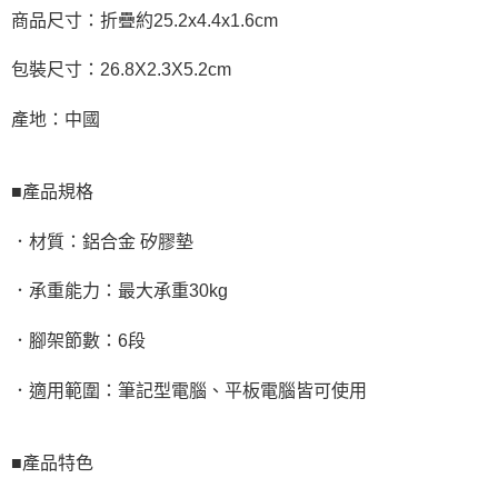
商品尺寸：折疊約25.2x4.4x1.6cm
包裝尺寸：26.8X2.3X5.2cm
產地：中國
■產品規格
．材質：鋁合金 矽膠墊
．承重能力：最大承重30kg
．腳架節數：6段
．適用範圍：筆記型電腦、平板電腦皆可使用
■產品特色