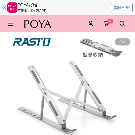
POYA寶雅
開啟APP
立刻使用官方APP
0
1
/
7