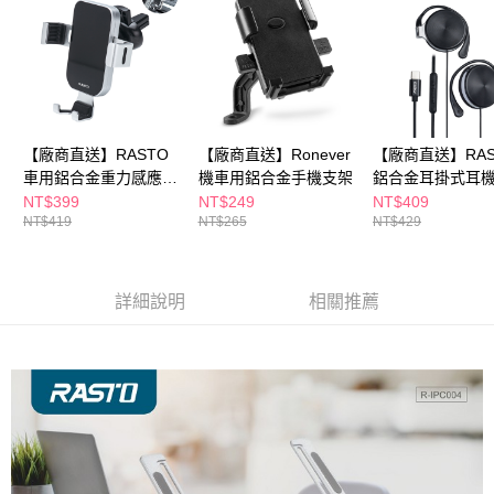
購買商品的店家。未經商家同意取消之訂單仍視為有效，需透過AFTEE先享
後付繳納相關費用。
※ 交易是否成功請以「AFTEE先享後付 」之結帳頁面顯示為準，若有關於
是否繳費成功／繳費後需取消欲退款等相關疑問，請聯繫「AFTEE先享後付
客戶支援中心」
https://netprotections.freshdesk.com/support/home
【注意事項】
【廠商直送】RASTO
【廠商直送】Ronever
【廠商直送】RAS
１．透過由恩沛科技股份有限公司提供之「AFTEE先享後付」服務完成之交
車用鋁合金重力感應手
機車用鋁合金手機支架
鋁合金耳掛式耳機
易，需依本服務之必要範圍內提供個人資料，並將交易相關給付款項請求債
權轉讓予恩沛科技股份有限公司。
機支架- RN3
TypeC-RS42
NT$399
NT$249
NT$409
２．關於個人資料處理事宜，請瀏覽以下網址：
NT$419
NT$265
NT$429
https://aftee.tw/terms/#terms3
３．未成年的使用者請事先徵得法定代理人或監護人之同意方可使用
「AFTEE先享後付」，若未經同意申辦者引起之損失，本公司不負相關責
任。
詳細說明
相關推薦
４．使用「AFTEE先享後付」時，將依據個別帳號之用戶狀況，依本公司即
時審查核予不同之上限額度；若仍有額度不足之情形，本公司將視審查結果
請求用戶進行身份認證。
５．嚴禁一人註冊多個帳號或使用他人資訊註冊。若發現惡意使用之情形，
恩沛科技股份有限公司將有權停止該用戶之使用額度並採取法律行動。