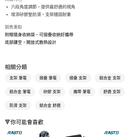
Apple Pay
六段角度調節，提供最舒適的視角
增添矽膠墊防滑，支架穩固耐重
街口支付
銷售重點
悠遊付
附贈隨身收納袋，可摺疊收納好攜帶
Google Pay
底部鏤空，開放式散熱設計
AFTEE先享後付
相關說明
【關於「AFTEE先享後付」】
相關分類
AFTEE先享後付是「在收到商品之後才付款」的支付方式。 讓您購物簡單
運送方式
便利好安心！
支架 筆電
摺疊 筆電
摺疊 支架
鋁合金 支架
１．簡單：不需註冊會員、不需綁卡、不需儲值。
宅配(廠商直送🚚)
２．便利：只要手機號碼，簡訊認證，即可結帳。
每筆NT$100，滿NT$590(含以上)免運費
鋁合金 筆電
矽膠 支架
攜帶 筆電
舒適 支架
３．安心：先確認商品／服務後，再付款。
宅配(離島廠商直送🚚)
【「AFTEE先享後付」結帳流程】
防滑 支架
鋁合金 舒適
１．於結帳方式選擇「AFTEE先享後付」後，將跳轉至「AFTEE先享後付」
每筆NT$300
結帳頁面，進行簡訊認證並確認金額後，即可完成結帳。
２．訂單成立數日內，您將收到繳費通知簡訊。
🔻你可能會喜歡
３．收到繳費通知簡訊後14天內，點擊此簡訊中的連結，可透過四大超商／
ATM／網路銀行／等多元方式進行付款，方視為交易完成。
※ 請注意：結帳手續完成當下不需立刻繳費，但若您需要取消訂單，請聯絡