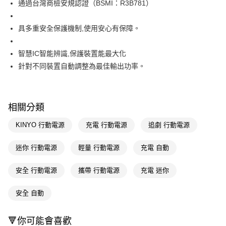
２．訂單成立數日內，您將收到繳費通知簡訊。
通過台灣商檢安規認證（BSMI：R3B781）
３．收到繳費通知簡訊後14天內，點擊此簡訊中的連結，可透過四大超商／
ATM／網路銀行／等多元方式進行付款，方視為交易完成。
※ 請注意：結帳手續完成當下不需立刻繳費，但若您需要取消訂單，請聯絡
具多重安全保護機制,使用安心有保障。
購買商品的店家。未經商家同意取消之訂單仍視為有效，需透過AFTEE先享
後付繳納相關費用。
智慧IC智能辨識,保護裝置能最大化
※ 交易是否成功請以「AFTEE先享後付 」之結帳頁面顯示為準，若有關於
是否繳費成功／繳費後需取消欲退款等相關疑問，請聯繫「AFTEE先享後付
針對不同裝置自動調整為最佳輸出功率。
客戶支援中心」
https://netprotections.freshdesk.com/support/home
【注意事項】
１．透過由恩沛科技股份有限公司提供之「AFTEE先享後付」服務完成之交
相關分類
易，需依本服務之必要範圍內提供個人資料，並將交易相關給付款項請求債
權轉讓予恩沛科技股份有限公司。
KINYO 行動電源
充電 行動電源
追劇 行動電源
２．關於個人資料處理事宜，請瀏覽以下網址：
https://aftee.tw/terms/#terms3
３．未成年的使用者請事先徵得法定代理人或監護人之同意方可使用
迷你 行動電源
輕量 行動電源
充電 自動
「AFTEE先享後付」，若未經同意申辦者引起之損失，本公司不負相關責
任。
安全 行動電源
攜帶 行動電源
充電 迷你
４．使用「AFTEE先享後付」時，將依據個別帳號之用戶狀況，依本公司即
時審查核予不同之上限額度；若仍有額度不足之情形，本公司將視審查結果
請求用戶進行身份認證。
安全 自動
５．嚴禁一人註冊多個帳號或使用他人資訊註冊。若發現惡意使用之情形，
恩沛科技股份有限公司將有權停止該用戶之使用額度並採取法律行動。
🔻你可能會喜歡