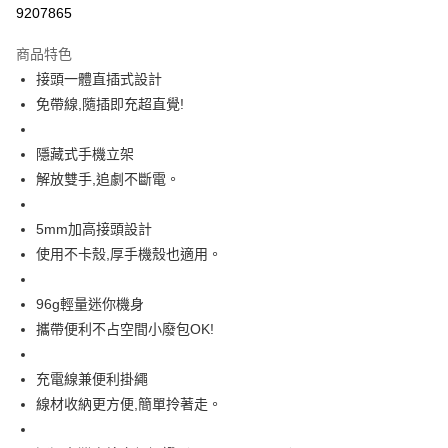
信用卡一次付款
9207865
LINE Pay
商品特色
Apple Pay
接頭一體直插式設計
免帶線,隨插即充超直覺!
街口支付
悠遊付
隱藏式手機立架
解放雙手,追劇不斷電。
Google Pay
AFTEE先享後付
5mm加高接頭設計
相關說明
使用不卡殼,厚手機殼也適用。
【關於「AFTEE先享後付」】
AFTEE先享後付是「在收到商品之後才付款」的支付方式。 讓您購物簡單
運送方式
96g輕量迷你機身
便利好安心！
１．簡單：不需註冊會員、不需綁卡、不需儲值。
宅配(廠商直送🚚)
攜帶便利不占空間小廢包OK!
２．便利：只要手機號碼，簡訊認證，即可結帳。
每筆NT$100，滿NT$590(含以上)免運費
３．安心：先確認商品／服務後，再付款。
充電線兼便利掛繩
宅配(離島廠商直送🚚)
【「AFTEE先享後付」結帳流程】
線材收納更方便,簡單拎著走。
１．於結帳方式選擇「AFTEE先享後付」後，將跳轉至「AFTEE先享後付」
每筆NT$300
結帳頁面，進行簡訊認證並確認金額後，即可完成結帳。