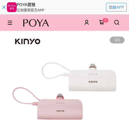
POYA寶雅
開啟APP
立刻使用官方APP
0
1
/
1