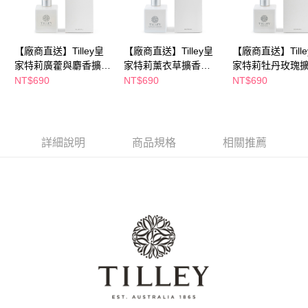
購買商品的店家。未經商家同意取消之訂單仍視為有效，需透過AFTEE先享
後付繳納相關費用。
※ 交易是否成功請以「AFTEE先享後付 」之結帳頁面顯示為準，若有關於
是否繳費成功／繳費後需取消欲退款等相關疑問，請聯繫「AFTEE先享後付
【廠商直送】Tilley皇
【廠商直送】Tilley皇
【廠商直送】Tille
客戶支援中心」
https://netprotections.freshdesk.com/support/home
家特莉廣藿與麝香擴香
家特莉薰衣草擴香
家特莉牡丹玫瑰
150ml
150ml
150ml
NT$690
NT$690
NT$690
【注意事項】
１．透過由恩沛科技股份有限公司提供之「AFTEE先享後付」服務完成之交
易，需依本服務之必要範圍內提供個人資料，並將交易相關給付款項請求債
權轉讓予恩沛科技股份有限公司。
２．關於個人資料處理事宜，請瀏覽以下網址：
詳細說明
商品規格
相關推薦
https://aftee.tw/terms/#terms3
３．未成年的使用者請事先徵得法定代理人或監護人之同意方可使用
「AFTEE先享後付」，若未經同意申辦者引起之損失，本公司不負相關責
任。
４．使用「AFTEE先享後付」時，將依據個別帳號之用戶狀況，依本公司即
時審查核予不同之上限額度；若仍有額度不足之情形，本公司將視審查結果
請求用戶進行身份認證。
５．嚴禁一人註冊多個帳號或使用他人資訊註冊。若發現惡意使用之情形，
恩沛科技股份有限公司將有權停止該用戶之使用額度並採取法律行動。