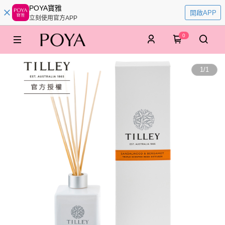
POYA寶雅
開啟APP
立刻使用官方APP
0
1
/
1