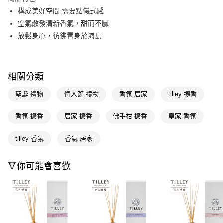
Apple Pay
構成美好空間,需要點儀式感
空氣散發清新香氣，甜而不膩
街口支付
放鬆身心，彷彿置身於海島
悠遊付
Google Pay
相關分類
AFTEE先享後付
聖誕 禮物
情人節 禮物
香氛 居家
tilley 擴香
相關說明
【關於「AFTEE先享後付」】
AFTEE先享後付是「在收到商品之後才付款」的支付方式。 讓您購物簡單
香氛 擴香
居家 擴香
佛手柑 擴香
皇家 香氛
運送方式
便利好安心！
１．簡單：不需註冊會員、不需綁卡、不需儲值。
宅配(廠商直送🚚)
tilley 香氛
香氣 居家
２．便利：只要手機號碼，簡訊認證，即可結帳。
每筆NT$100，滿NT$590(含以上)免運費
３．安心：先確認商品／服務後，再付款。
🔻你可能會喜歡
宅配(離島廠商直送🚚)
【「AFTEE先享後付」結帳流程】
１．於結帳方式選擇「AFTEE先享後付」後，將跳轉至「AFTEE先享後付」
每筆NT$300
結帳頁面，進行簡訊認證並確認金額後，即可完成結帳。
２．訂單成立數日內，您將收到繳費通知簡訊。
３．收到繳費通知簡訊後14天內，點擊此簡訊中的連結，可透過四大超商／
ATM／網路銀行／等多元方式進行付款，方視為交易完成。
※ 請注意：結帳手續完成當下不需立刻繳費，但若您需要取消訂單，請聯絡