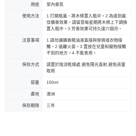
用途
室內香氛
使用方法
1.打開瓶蓋，將木條置入瓶中。2.為達到最
佳擴香效果，請留意每星期將木條上下調換
置入瓶中。3.芳香效果可持久達六個月。
注意事項
1.請勿讓擴香精油液直接與傢俱或衣物接
觸。2.遠離火苗。3.置放在兒童和寵物接觸
不到的地方。4.不能食用。
保存方式
請置於陰涼乾燥處.避免陽光直射,避免孩童
取用
容量
150ml
產地
澳洲
保存期限
三年