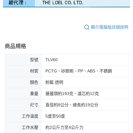
顯示電腦版詳細說明
商品規格
型號
TLV60
材質
PCTG、矽膠刷、PP、ABS、不銹鋼
顏色
粉藍,透明
重量
蓮蓬頭約193克、濾芯約12克
尺寸
直徑約8公分、總長約19公分
工作溫度
5度至50度
工作水壓
約2公斤力至4公斤力