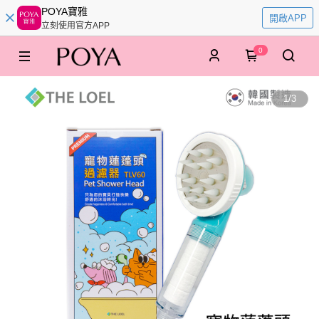
POYA寶雅
開啟APP
立刻使用官方APP
0
1
/
3