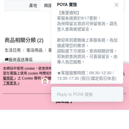
POYA 寶雅
產地
韓國
【重要通知】
客服系統將於8/17更新，
為保障留言資訊可保留查詢，請先
登入會員帳號留言。
歡迎來到寶雅線上客服系統。為加
商品相關分類 (2)
速處理您的需求，
生活日用
衛浴用品
蓮蓬頭/相關配件
請點選下方按鈕，查詢相關詳情，
若無欲查詢資訊，可直接留言，由
🚚廠商直送專區
專人為您服務。
本網站中使用 cookie，欲查詢有關本網站使用 cookie 方式之詳情，及若您不希
★客服服務時間：08:30-12:30 /
望在電腦上使用 cookie 時應如何變更電腦的 cookie 設定，請參閱本網站「
隱私
13:30-17:30 (假日/國定假日休息)
權條款
」之 Cookie 聲明。您繼續使用本網站即表示您同意本公司得按本網站使
評價
用條款之 Cookie 聲明使用 cookie。
了解更多 >
喜歡這個商品嗎？購買後給他一個好評吧
Reply to POYA 寶雅
我知道了
🔻你可能會喜歡