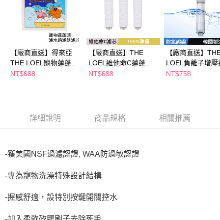
ATM／網路銀行／等多元方式進行付款，方視為交易完成。
※ 請注意：結帳手續完成當下不需立刻繳費，但若您需要取消訂單，請聯絡
購買商品的店家。未經商家同意取消之訂單仍視為有效，需透過AFTEE先享
後付繳納相關費用。
※ 交易是否成功請以「AFTEE先享後付 」之結帳頁面顯示為準，若有關於
是否繳費成功／繳費後需取消欲退款等相關疑問，請聯繫「AFTEE先享後付
【廠商直送】得來亞
【廠商直送】THE
【廠商直送】TH
客戶支援中心」
https://netprotections.freshdesk.com/support/home
THE LOEL寵物蓮蓬頭
LOEL維他命C蓮蓬頭
LOEL負離子增壓
濾芯組-6入
濾芯(3入裝)
頭濾水器
NT$688
NT$688
NT$758
【注意事項】
１．透過由恩沛科技股份有限公司提供之「AFTEE先享後付」服務完成之交
易，需依本服務之必要範圍內提供個人資料，並將交易相關給付款項請求債
權轉讓予恩沛科技股份有限公司。
２．關於個人資料處理事宜，請瀏覽以下網址：
詳細說明
商品規格
相關推薦
https://aftee.tw/terms/#terms3
３．未成年的使用者請事先徵得法定代理人或監護人之同意方可使用
「AFTEE先享後付」，若未經同意申辦者引起之損失，本公司不負相關責
任。
-獲美國NSF過濾認證, WAA防過敏認證
４．使用「AFTEE先享後付」時，將依據個別帳號之用戶狀況，依本公司即
時審查核予不同之上限額度；若仍有額度不足之情形，本公司將視審查結果
請求用戶進行身份認證。
-專為寵物洗澡特殊設計結構
５．嚴禁一人註冊多個帳號或使用他人資訊註冊。若發現惡意使用之情形，
恩沛科技股份有限公司將有權停止該用戶之使用額度並採取法律行動。
-握感舒適，設特別按鍵開關控水
-加入柔軟矽膠刷子去除死毛