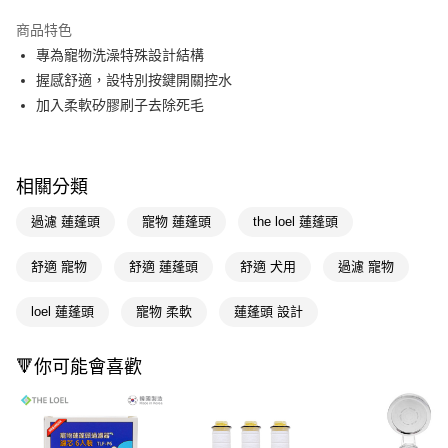
LINE Pay
商品特色
Apple Pay
專為寵物洗澡特殊設計結構
握感舒適，設特別按鍵開關控水
街口支付
加入柔軟矽膠刷子去除死毛
悠遊付
Google Pay
相關分類
AFTEE先享後付
過濾 蓮蓬頭
寵物 蓮蓬頭
the loel 蓮蓬頭
相關說明
【關於「AFTEE先享後付」】
AFTEE先享後付是「在收到商品之後才付款」的支付方式。 讓您購物簡單
舒適 寵物
舒適 蓮蓬頭
舒適 犬用
過濾 寵物
運送方式
便利好安心！
１．簡單：不需註冊會員、不需綁卡、不需儲值。
宅配(廠商直送🚚)
loel 蓮蓬頭
寵物 柔軟
蓮蓬頭 設計
２．便利：只要手機號碼，簡訊認證，即可結帳。
每筆NT$100，滿NT$590(含以上)免運費
３．安心：先確認商品／服務後，再付款。
🔻你可能會喜歡
宅配(離島廠商直送🚚)
【「AFTEE先享後付」結帳流程】
１．於結帳方式選擇「AFTEE先享後付」後，將跳轉至「AFTEE先享後付」
每筆NT$300
結帳頁面，進行簡訊認證並確認金額後，即可完成結帳。
２．訂單成立數日內，您將收到繳費通知簡訊。
３．收到繳費通知簡訊後14天內，點擊此簡訊中的連結，可透過四大超商／