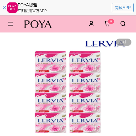
POYA寶雅
開啟APP
立刻使用官方APP
0
1
/
1