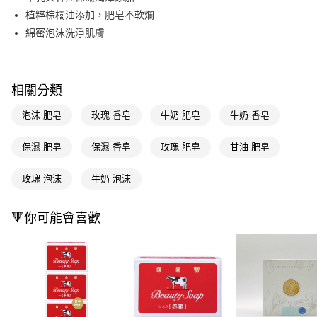
植粹棕櫚油添加，肥皂不軟爛
街口支付
綿密泡沫洗淨肌膚
悠遊付
Google Pay
相關分類
AFTEE先享後付
泡沫 肥皂
玫瑰 香皂
牛奶 肥皂
牛奶 香皂
相關說明
【關於「AFTEE先享後付」】
AFTEE先享後付是「在收到商品之後才付款」的支付方式。 讓您購物簡單
保濕 肥皂
保濕 香皂
玫瑰 肥皂
甘油 肥皂
運送方式
便利好安心！
１．簡單：不需註冊會員、不需綁卡、不需儲值。
宅配(廠商直送🚚)
玫瑰 泡沫
牛奶 泡沫
２．便利：只要手機號碼，簡訊認證，即可結帳。
每筆NT$100，滿NT$590(含以上)免運費
３．安心：先確認商品／服務後，再付款。
🔻你可能會喜歡
宅配(離島廠商直送🚚)
【「AFTEE先享後付」結帳流程】
１．於結帳方式選擇「AFTEE先享後付」後，將跳轉至「AFTEE先享後付」
每筆NT$300
結帳頁面，進行簡訊認證並確認金額後，即可完成結帳。
２．訂單成立數日內，您將收到繳費通知簡訊。
３．收到繳費通知簡訊後14天內，點擊此簡訊中的連結，可透過四大超商／
ATM／網路銀行／等多元方式進行付款，方視為交易完成。
※ 請注意：結帳手續完成當下不需立刻繳費，但若您需要取消訂單，請聯絡
購買商品的店家。未經商家同意取消之訂單仍視為有效，需透過AFTEE先享