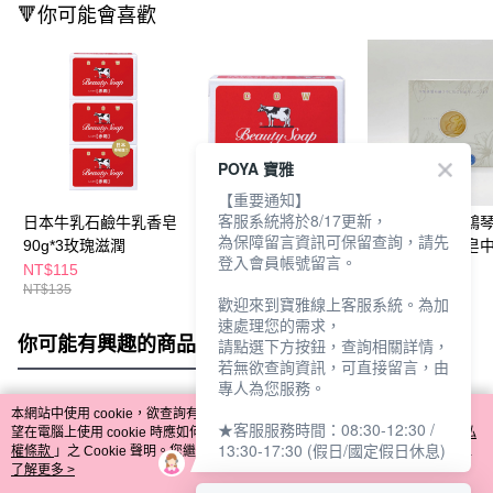
🔻你可能會喜歡
POYA 寶雅
【重要通知】
客服系統將於8/17更新，
日本牛乳石鹼牛乳香皂
日本牛乳石鹼香皂90g
【廠商直送】鴻
為保障留言資訊可保留查詢，請先
90g*3玫瑰滋潤
玫瑰滋潤
逸佳白肌美膚皂
登入會員帳號留言。
90g-油性
NT$115
NT$45
NT$629
NT$135
歡迎來到寶雅線上客服系統。為加
速處理您的需求，
你可能有興趣的商品
全站排行
請點選下方按鈕，查詢相關詳情，
若無欲查詢資訊，可直接留言，由
專人為您服務。
本網站中使用 cookie，欲查詢有關本網站使用 cookie 方式之詳情，及若您不希
★客服服務時間：08:30-12:30 /
熱門標籤
望在電腦上使用 cookie 時應如何變更電腦的 cookie 設定，請參閱本網站「
隱私
13:30-17:30 (假日/國定假日休息)
權條款
」之 Cookie 聲明。您繼續使用本網站即表示您同意本公司得按本網站使
用條款之 Cookie 聲明使用 cookie。
了解更多 >