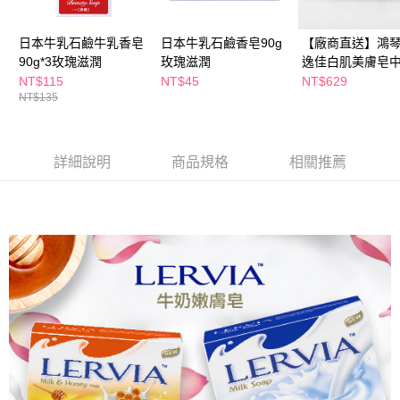
後付繳納相關費用。
※ 交易是否成功請以「AFTEE先享後付 」之結帳頁面顯示為準，若有關於
是否繳費成功／繳費後需取消欲退款等相關疑問，請聯繫「AFTEE先享後付
日本牛乳石鹼牛乳香皂
日本牛乳石鹼香皂90g
【廠商直送】鴻
客戶支援中心」
https://netprotections.freshdesk.com/support/home
90g*3玫瑰滋潤
玫瑰滋潤
逸佳白肌美膚皂
90g-油性
NT$115
NT$45
NT$629
【注意事項】
NT$135
１．透過由恩沛科技股份有限公司提供之「AFTEE先享後付」服務完成之交
易，需依本服務之必要範圍內提供個人資料，並將交易相關給付款項請求債
權轉讓予恩沛科技股份有限公司。
２．關於個人資料處理事宜，請瀏覽以下網址：
詳細說明
商品規格
相關推薦
https://aftee.tw/terms/#terms3
３．未成年的使用者請事先徵得法定代理人或監護人之同意方可使用
「AFTEE先享後付」，若未經同意申辦者引起之損失，本公司不負相關責
任。
４．使用「AFTEE先享後付」時，將依據個別帳號之用戶狀況，依本公司即
時審查核予不同之上限額度；若仍有額度不足之情形，本公司將視審查結果
請求用戶進行身份認證。
５．嚴禁一人註冊多個帳號或使用他人資訊註冊。若發現惡意使用之情形，
恩沛科技股份有限公司將有權停止該用戶之使用額度並採取法律行動。