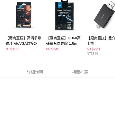
後付繳納相關費用。
※ 交易是否成功請以「AFTEE先享後付 」之結帳頁面顯示為準，若有關於
是否繳費成功／繳費後需取消欲退款等相關疑問，請聯繫「AFTEE先享後付
客戶支援中心」
https://netprotections.freshdesk.com/support/home
【注意事項】
１．透過由恩沛科技股份有限公司提供之「AFTEE先享後付」服務完成之交
易，需依本服務之必要範圍內提供個人資料，並將交易相關給付款項請求債
【廠商直送】高清多煤
【廠商直送】HDMI高
【廠商直送】雙
權轉讓予恩沛科技股份有限公司。
體介面toVGA轉接器
速影音傳輸線-1.8m
卡機
２．關於個人資料處理事宜，請瀏覽以下網址：
https://aftee.tw/terms/#terms3
NT$199
NT$249
NT$229
３．未成年的使用者請事先徵得法定代理人或監護人之同意方可使用
NT$349
「AFTEE先享後付」，若未經同意申辦者引起之損失，本公司不負相關責
任。
４．使用「AFTEE先享後付」時，將依據個別帳號之用戶狀況，依本公司即
時審查核予不同之上限額度；若仍有額度不足之情形，本公司將視審查結果
詳細說明
相關推薦
請求用戶進行身份認證。
５．嚴禁一人註冊多個帳號或使用他人資訊註冊。若發現惡意使用之情形，
恩沛科技股份有限公司將有權停止該用戶之使用額度並採取法律行動。