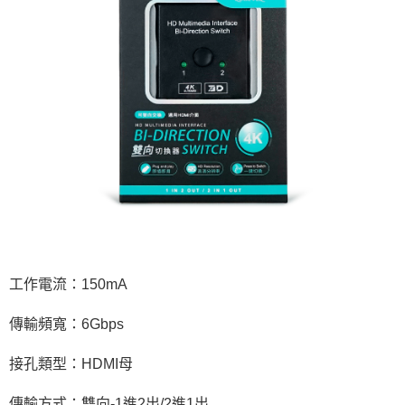
工作電流：150mA
傳輸頻寬：6Gbps
接孔類型：HDMI母
傳輸方式：雙向-1進2出/2進1出