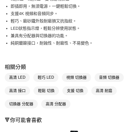
即插即用，無須電源，一鍵輕鬆切換。
街口支付
支援4K 視頻和音頻同步。
悠遊付
輕巧、磨砂鐵外殼耐磨損又抗指紋。
LED狀態指示燈，輕鬆分辨使用狀態。
Google Pay
兼具有分配器與切換器的功能。
AFTEE先享後付
純銅鍍鎳接口，耐蝕性、耐磨性、不易變色。
相關說明
【關於「AFTEE先享後付」】
AFTEE先享後付是「在收到商品之後才付款」的支付方式。 讓您購物簡單
運送方式
便利好安心！
相關分類
１．簡單：不需註冊會員、不需綁卡、不需儲值。
宅配(廠商直送🚚)
２．便利：只要手機號碼，簡訊認證，即可結帳。
高清 LED
輕巧 LED
視頻 切換器
音頻 切換器
每筆NT$100，滿NT$590(含以上)免運費
３．安心：先確認商品／服務後，再付款。
高清 接口
輕鬆 切換
支援 切換
高清 耐磨
【「AFTEE先享後付」結帳流程】
１．於結帳方式選擇「AFTEE先享後付」後，將跳轉至「AFTEE先享後付」
結帳頁面，進行簡訊認證並確認金額後，即可完成結帳。
切換器 分配器
高清 分配器
２．訂單成立數日內，您將收到繳費通知簡訊。
３．收到繳費通知簡訊後14天內，點擊此簡訊中的連結，可透過四大超商／
ATM／網路銀行／等多元方式進行付款，方視為交易完成。
🔻你可能會喜歡
※ 請注意：結帳手續完成當下不需立刻繳費，但若您需要取消訂單，請聯絡
購買商品的店家。未經商家同意取消之訂單仍視為有效，需透過AFTEE先享