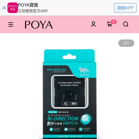
POYA寶雅
開啟APP
立刻使用官方APP
0
1
/
1