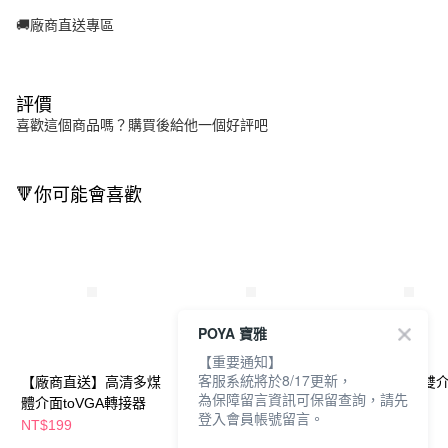
🚚廠商直送專區
評價
喜歡這個商品嗎？購買後給他一個好評吧
🔻你可能會喜歡
POYA 寶雅
【重要通知】
客服系統將於8/17更新，
【廠商直送】高清多煤
【廠商直送】HDMI高
【廠商直送】雙
為保障留言資訊可保留查詢，請先
體介面toVGA轉接器
速影音傳輸線-1.8m
卡機
登入會員帳號留言。
NT$199
NT$249
NT$229
NT$349