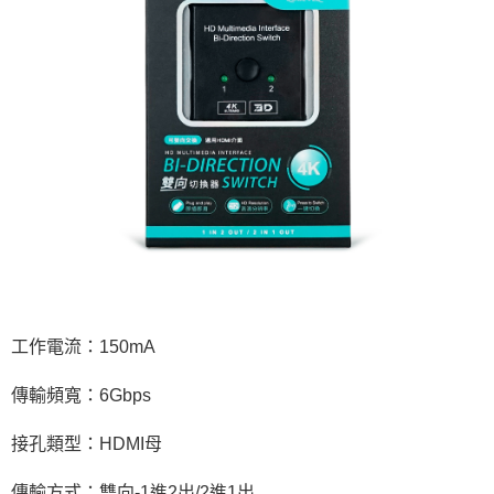
工作電流：150mA
傳輸頻寬：6Gbps
接孔類型：HDMI母
傳輸方式：雙向-1進2出/2進1出