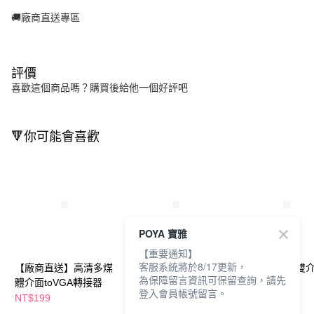
🚚廠商直送專區
評價
喜歡這個商品嗎？購買後給他一個好評吧
🔻你可能會喜歡
POYA 寶雅
【重要通知】
客服系統將於8/17更新，
【廠商直送】高清多煤
【廠商直送】HDMI高
【廠商直送】雙
為保障留言資訊可保留查詢，請先
體介面toVGA轉接器
速影音傳輸線-1.8m
卡機
登入會員帳號留言。
NT$199
NT$249
NT$229
NT$349