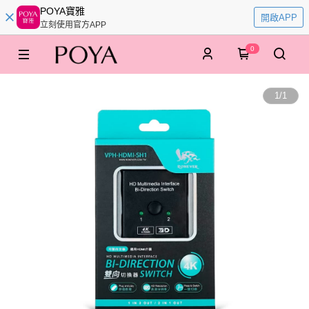
POYA寶雅
開啟APP
立刻使用官方APP
0
1
/
1