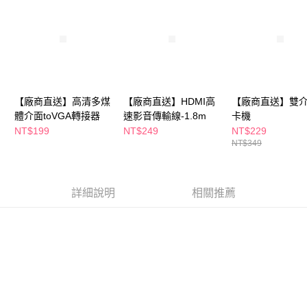
後付繳納相關費用。
※ 交易是否成功請以「AFTEE先享後付 」之結帳頁面顯示為準，若有關於
是否繳費成功／繳費後需取消欲退款等相關疑問，請聯繫「AFTEE先享後付
客戶支援中心」
https://netprotections.freshdesk.com/support/home
【注意事項】
１．透過由恩沛科技股份有限公司提供之「AFTEE先享後付」服務完成之交
易，需依本服務之必要範圍內提供個人資料，並將交易相關給付款項請求債
【廠商直送】高清多煤
【廠商直送】HDMI高
【廠商直送】雙
權轉讓予恩沛科技股份有限公司。
體介面toVGA轉接器
速影音傳輸線-1.8m
卡機
２．關於個人資料處理事宜，請瀏覽以下網址：
https://aftee.tw/terms/#terms3
NT$199
NT$249
NT$229
３．未成年的使用者請事先徵得法定代理人或監護人之同意方可使用
NT$349
「AFTEE先享後付」，若未經同意申辦者引起之損失，本公司不負相關責
任。
４．使用「AFTEE先享後付」時，將依據個別帳號之用戶狀況，依本公司即
時審查核予不同之上限額度；若仍有額度不足之情形，本公司將視審查結果
詳細說明
相關推薦
請求用戶進行身份認證。
５．嚴禁一人註冊多個帳號或使用他人資訊註冊。若發現惡意使用之情形，
恩沛科技股份有限公司將有權停止該用戶之使用額度並採取法律行動。