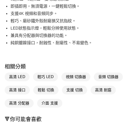
即插即用，無須電源，一鍵輕鬆切換。
街口支付
支援4K 視頻和音頻同步。
悠遊付
輕巧、磨砂鐵外殼耐磨損又抗指紋。
LED狀態指示燈，輕鬆分辨使用狀態。
Google Pay
兼具有分配器與切換器的功能。
AFTEE先享後付
純銅鍍鎳接口，耐蝕性、耐磨性、不易變色。
相關說明
【關於「AFTEE先享後付」】
AFTEE先享後付是「在收到商品之後才付款」的支付方式。 讓您購物簡單
運送方式
便利好安心！
相關分類
１．簡單：不需註冊會員、不需綁卡、不需儲值。
宅配(廠商直送🚚)
２．便利：只要手機號碼，簡訊認證，即可結帳。
高清 LED
輕巧 LED
視頻 切換器
音頻 切換器
每筆NT$100，滿NT$590(含以上)免運費
３．安心：先確認商品／服務後，再付款。
高清 接口
輕鬆 切換
支援 切換
高清 耐磨
【「AFTEE先享後付」結帳流程】
１．於結帳方式選擇「AFTEE先享後付」後，將跳轉至「AFTEE先享後付」
結帳頁面，進行簡訊認證並確認金額後，即可完成結帳。
高清 分配器
介面 支援
２．訂單成立數日內，您將收到繳費通知簡訊。
３．收到繳費通知簡訊後14天內，點擊此簡訊中的連結，可透過四大超商／
ATM／網路銀行／等多元方式進行付款，方視為交易完成。
🔻你可能會喜歡
※ 請注意：結帳手續完成當下不需立刻繳費，但若您需要取消訂單，請聯絡
購買商品的店家。未經商家同意取消之訂單仍視為有效，需透過AFTEE先享