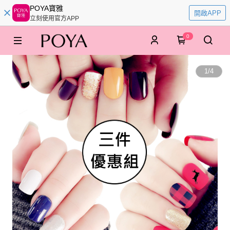
POYA寶雅
開啟APP
立刻使用官方APP
0
1
/
4