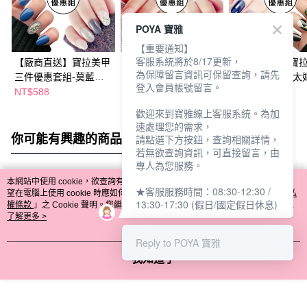
POYA 寶雅
【重要通知】
客服系統將於8/17更新，
【廠商直送】寶拉美甲
【廠商直送】寶拉美甲
【廠商直送】寶
為保障留言資訊可保留查詢，請先
三件優惠套組-莫藍迪
三件優惠套組-法式浪
三件優惠套組-太
登入會員帳號留言。
金+午夜藍塔+那不勒斯
漫+法式雪花+奶油慕斯
糖+午夜藍塔+時
NT$588
NT$588
NT$588
歡迎來到寶雅線上客服系統。為加
速處理您的需求，
你可能有興趣的商品
全站排行
請點選下方按鈕，查詢相關詳情，
若無欲查詢資訊，可直接留言，由
專人為您服務。
本網站中使用 cookie，欲查詢有關本網站使用 cookie 方式之詳情，及若您不希
★客服服務時間：08:30-12:30 /
熱門標籤
望在電腦上使用 cookie 時應如何變更電腦的 cookie 設定，請參閱本網站「
隱私
13:30-17:30 (假日/國定假日休息)
權條款
」之 Cookie 聲明。您繼續使用本網站即表示您同意本公司得按本網站使
用條款之 Cookie 聲明使用 cookie。
了解更多 >
Reply to POYA 寶雅
我知道了