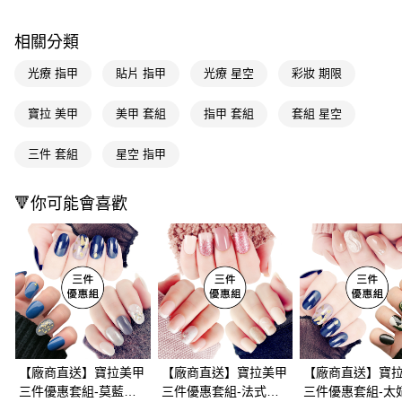
購買商品的店家。未經商家同意取消之訂單仍視為有效，需透過AFTEE先享
後付繳納相關費用。
相關分類
※ 交易是否成功請以「AFTEE先享後付 」之結帳頁面顯示為準，若有關於
是否繳費成功／繳費後需取消欲退款等相關疑問，請聯繫「AFTEE先享後付
光療 指甲
貼片 指甲
光療 星空
彩妝 期限
客戶支援中心」
https://netprotections.freshdesk.com/support/home
【注意事項】
寶拉 美甲
美甲 套組
指甲 套組
套組 星空
１．透過由恩沛科技股份有限公司提供之「AFTEE先享後付」服務完成之交
易，需依本服務之必要範圍內提供個人資料，並將交易相關給付款項請求債
三件 套組
星空 指甲
權轉讓予恩沛科技股份有限公司。
２．關於個人資料處理事宜，請瀏覽以下網址：
https://aftee.tw/terms/#terms3
🔻你可能會喜歡
３．未成年的使用者請事先徵得法定代理人或監護人之同意方可使用
「AFTEE先享後付」，若未經同意申辦者引起之損失，本公司不負相關責
任。
４．使用「AFTEE先享後付」時，將依據個別帳號之用戶狀況，依本公司即
時審查核予不同之上限額度；若仍有額度不足之情形，本公司將視審查結果
請求用戶進行身份認證。
５．嚴禁一人註冊多個帳號或使用他人資訊註冊。若發現惡意使用之情形，
恩沛科技股份有限公司將有權停止該用戶之使用額度並採取法律行動。
【廠商直送】寶拉美甲
【廠商直送】寶拉美甲
【廠商直送】寶
三件優惠套組-莫藍迪
三件優惠套組-法式浪
三件優惠套組-太