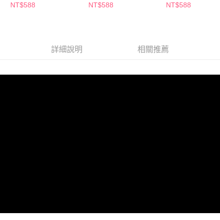
金+午夜藍塔+那不勒斯
漫+法式雪花+奶油慕斯
糖+午夜藍塔+時
NT$588
NT$588
NT$588
詳細說明
相關推薦