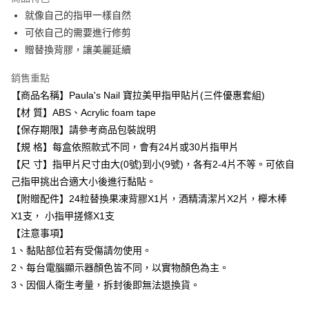
Apple Pay
就像自己的指甲一樣自然
可依自己的需要進行修剪
街口支付
贈替換背膠，讓美麗延續
悠遊付
銷售重點
Google Pay
【商品名稱】Paula's Nail 寶拉美甲指甲貼片(三件優惠套組)
【材 質】ABS、Acrylic foam tape
AFTEE先享後付
【保存期限】請參考商品包裝說明
相關說明
【規 格】每盒依照款式不同，會有24片或30片指甲片
【關於「AFTEE先享後付」】
AFTEE先享後付是「在收到商品之後才付款」的支付方式。 讓您購物簡單
【尺 寸】指甲片尺寸由大(0號)到小(9號)，各有2-4片不等。可依自
運送方式
便利好安心！
己指甲挑出合適大小後進行黏貼。
１．簡單：不需註冊會員、不需綁卡、不需儲值。
宅配(廠商直送🚚)
２．便利：只要手機號碼，簡訊認證，即可結帳。
【附贈配件】24粒替換果凍背膠X1片，酒精清潔片X2片，櫸木棒
每筆NT$100，滿NT$590(含以上)免運費
３．安心：先確認商品／服務後，再付款。
X1支， 小指甲搓條X1支
宅配(離島廠商直送🚚)
【注意事項】
【「AFTEE先享後付」結帳流程】
１．於結帳方式選擇「AFTEE先享後付」後，將跳轉至「AFTEE先享後付」
每筆NT$300
1、黏貼部位若有受傷請勿使用。
結帳頁面，進行簡訊認證並確認金額後，即可完成結帳。
2、每台電腦顯示器顏色皆不同，以實物顏色為主。
２．訂單成立數日內，您將收到繳費通知簡訊。
３．收到繳費通知簡訊後14天內，點擊此簡訊中的連結，可透過四大超商／
3、因個人衛生考量，拆封後即無法退換貨。
ATM／網路銀行／等多元方式進行付款，方視為交易完成。
※ 請注意：結帳手續完成當下不需立刻繳費，但若您需要取消訂單，請聯絡