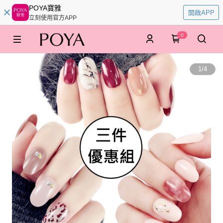
POYA寶雅
開啟APP
立刻使用官方APP
0
1
/
4