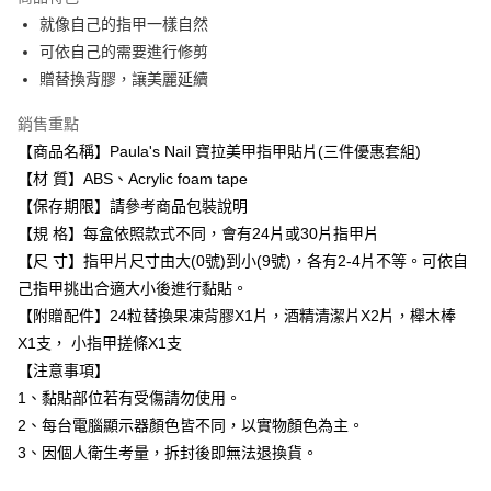
Apple Pay
就像自己的指甲一樣自然
可依自己的需要進行修剪
街口支付
贈替換背膠，讓美麗延續
悠遊付
銷售重點
Google Pay
【商品名稱】Paula's Nail 寶拉美甲指甲貼片(三件優惠套組)
【材 質】ABS、Acrylic foam tape
AFTEE先享後付
【保存期限】請參考商品包裝說明
相關說明
【規 格】每盒依照款式不同，會有24片或30片指甲片
【關於「AFTEE先享後付」】
AFTEE先享後付是「在收到商品之後才付款」的支付方式。 讓您購物簡單
【尺 寸】指甲片尺寸由大(0號)到小(9號)，各有2-4片不等。可依自
運送方式
便利好安心！
己指甲挑出合適大小後進行黏貼。
１．簡單：不需註冊會員、不需綁卡、不需儲值。
宅配(廠商直送🚚)
２．便利：只要手機號碼，簡訊認證，即可結帳。
【附贈配件】24粒替換果凍背膠X1片，酒精清潔片X2片，櫸木棒
每筆NT$100，滿NT$590(含以上)免運費
３．安心：先確認商品／服務後，再付款。
X1支， 小指甲搓條X1支
宅配(離島廠商直送🚚)
【注意事項】
【「AFTEE先享後付」結帳流程】
１．於結帳方式選擇「AFTEE先享後付」後，將跳轉至「AFTEE先享後付」
每筆NT$300
1、黏貼部位若有受傷請勿使用。
結帳頁面，進行簡訊認證並確認金額後，即可完成結帳。
2、每台電腦顯示器顏色皆不同，以實物顏色為主。
２．訂單成立數日內，您將收到繳費通知簡訊。
３．收到繳費通知簡訊後14天內，點擊此簡訊中的連結，可透過四大超商／
3、因個人衛生考量，拆封後即無法退換貨。
ATM／網路銀行／等多元方式進行付款，方視為交易完成。
※ 請注意：結帳手續完成當下不需立刻繳費，但若您需要取消訂單，請聯絡