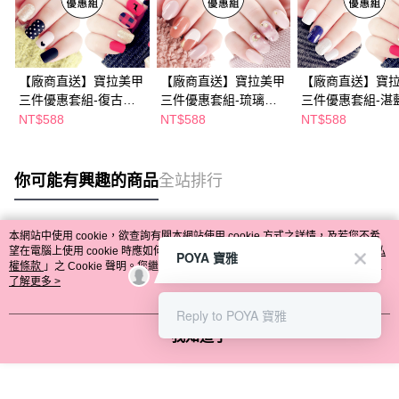
【廠商直送】寶拉美甲
【廠商直送】寶拉美甲
【廠商直送】寶
三件優惠套組-復古格
三件優惠套組-琉璃貝
三件優惠套組-湛
紋+愛心波點+英侖呢格
殼+焦糖瑪其朵+布拉格
空+托斯卡尼+英
NT$588
NT$588
NT$588
戀人
你可能有興趣的商品
全站排行
本網站中使用 cookie，欲查詢有關本網站使用 cookie 方式之詳情，及若您不希
熱門標籤
望在電腦上使用 cookie 時應如何變更電腦的 cookie 設定，請參閱本網站「
隱私
POYA 寶雅
權條款
」之 Cookie 聲明。您繼續使用本網站即表示您同意本公司得按本網站使
用條款之 Cookie 聲明使用 cookie。
了解更多 >
Reply to POYA 寶雅
我知道了