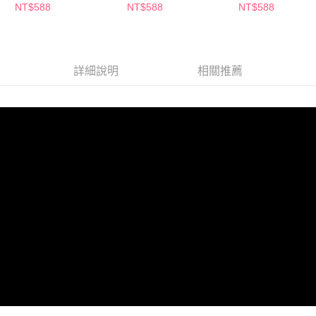
紋+愛心波點+英侖呢格
殼+焦糖瑪其朵+布拉格
空+托斯卡尼+英
NT$588
NT$588
NT$588
戀人
詳細說明
相關推薦