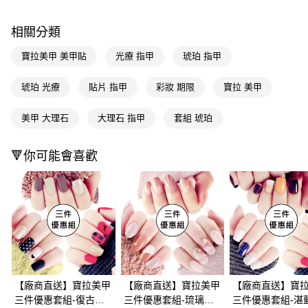
購買商品的店家。未經商家同意取消之訂單仍視為有效，需透過AFTEE先享
後付繳納相關費用。
相關分類
※ 交易是否成功請以「AFTEE先享後付 」之結帳頁面顯示為準，若有關於
是否繳費成功／繳費後需取消欲退款等相關疑問，請聯繫「AFTEE先享後付
寶拉美甲 美甲貼
光療 指甲
琥珀 指甲
客戶支援中心」
https://netprotections.freshdesk.com/support/home
【注意事項】
琥珀 光療
貼片 指甲
彩妝 期限
寶拉 美甲
１．透過由恩沛科技股份有限公司提供之「AFTEE先享後付」服務完成之交
易，需依本服務之必要範圍內提供個人資料，並將交易相關給付款項請求債
美甲 大理石
大理石 指甲
套組 琥珀
權轉讓予恩沛科技股份有限公司。
２．關於個人資料處理事宜，請瀏覽以下網址：
https://aftee.tw/terms/#terms3
🔻你可能會喜歡
３．未成年的使用者請事先徵得法定代理人或監護人之同意方可使用
「AFTEE先享後付」，若未經同意申辦者引起之損失，本公司不負相關責
任。
４．使用「AFTEE先享後付」時，將依據個別帳號之用戶狀況，依本公司即
時審查核予不同之上限額度；若仍有額度不足之情形，本公司將視審查結果
請求用戶進行身份認證。
５．嚴禁一人註冊多個帳號或使用他人資訊註冊。若發現惡意使用之情形，
恩沛科技股份有限公司將有權停止該用戶之使用額度並採取法律行動。
【廠商直送】寶拉美甲
【廠商直送】寶拉美甲
【廠商直送】寶
三件優惠套組-復古格
三件優惠套組-琉璃貝
三件優惠套組-湛