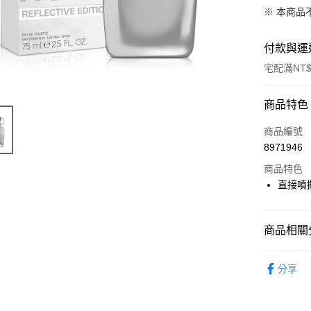
※ 本商品
付款與運
宅配滿NT$
付款方式
商品特色
POYA支付
商品編號
8971946
信用卡一
商品特色
LINE Pay
直接噴
Apple Pay
商品相關分
街口支付
身體保養
悠遊付
分享
男士專區
Google Pa
🚚廠商直
AFTEE先