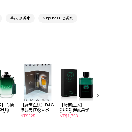
📢
🌸香氛選物提案滿額享8%點數回饋 08/05-09/01
FTEE先享後付」】
先享後付是「在收到商品之後才付款」的支付方式。 讓您購物簡單
香氛 淡香水
hugo boss 淡香水
心！
：不需註冊會員、不需綁卡、不需儲值。
：只要手機號碼，簡訊認證，即可結帳。
送🚚)
：先確認商品／服務後，再付款。
00，滿NT$590(含以上)免運費
EE先享後付」結帳流程】
廠商直送🚚)
方式選擇「AFTEE先享後付」後，將跳轉至「AFTEE先享後
頁面，進行簡訊認證並確認金額後，即可完成結帳。
00
成立數日內，您將收到繳費通知簡訊。
費通知簡訊後14天內，點擊此簡訊中的連結，可透過四大超商
網路銀行／等多元方式進行付款，方視為交易完成。
：結帳手續完成當下不需立刻繳費，但若您需要取消訂單，請聯
的店家。未經商家同意取消之訂單仍視為有效，需透過AFTEE
繳納相關費用。
否成功請以「AFTEE先享後付 」之結帳頁面顯示為準，若有關於
功／繳費後需取消欲退款等相關疑問，請聯繫「AFTEE先享後
送】心情
【廠商直送】D&G
【廠商直送】
【廠商直送】
援中心」
https://netprotections.freshdesk.com/support/home
CH 時尚
唯我男性淡香水
GUCCI罪愛真摯男
JOHN VARVATO
淡香水
1.5ml(3入組)
性淡香水50ml
工匠綠馥男性淡香
NT$225
NT$1,763
NT$2,231
項】
水125ml
恩沛科技股份有限公司提供之「AFTEE先享後付」服務完成之
依本服務之必要範圍內提供個人資料，並將交易相關給付款項請