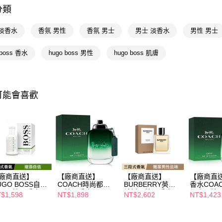
分類
相關說明
📢主題活動
【關於「A
AFTEE
 淡香水
香氛 男性
香氛 男士
男士 淡香水
男性 男士
便利好安
運送方式
１．簡單
 boss 香水
hugo boss 男性
hugo boss 肌膚
２．便利
宅配(廠商直
３．安心
每筆NT$1
【「AFT
宅配(離島
１．於結帳
可能會喜歡
付」結帳
每筆NT$3
２．訂單
３．收到繳
／ATM／
※ 請注意
絡購買商品
先享後付
※ 交易是
是否繳費成
廠商直送】
【廠商直送】
【廠商直送】
【廠商直
付客戶支
UGO BOSS自信
COACH時尚都會
BURBERRY英雄
香水COA
限男性淡香水
男性淡香水100ml
神話男性淡香水
都會男性
$1,598
NT$1,898
NT$2,602
NT$1,423
【注意事
0ml
100ml
60ml
１．透過由
交易，需