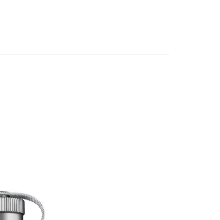
讓予恩沛科技股份有限公司。
個人資料處理事宜，請瀏覽以下網址：
ee.tw/terms/#terms3
年的使用者請事先徵得法定代理人或監護人之同意方可使用
E先享後付」，若未經同意申辦者引起之損失，本公司不負相關責
AFTEE先享後付」時，將依據個別帳號之用戶狀況，依本公司
核予不同之上限額度；若仍有額度不足之情形，本公司將視審查
用戶進行身份認證。
一人註冊多個帳號或使用他人資訊註冊。若發現惡意使用之情
科技股份有限公司將有權停止該用戶之使用額度並採取法律行