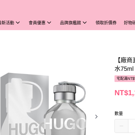
最新活動
會員優惠
品牌旗艦館
領取折價券
好物
【廠商
水75ml
宅配滿NT$
NT$1,
數量