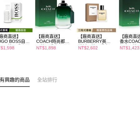
廠商直送】
【廠商直送】
【廠商直送】
【廠商直
UGO BOSS自信
COACH時尚都會
BURBERRY英雄
香水COA
限男性淡香水
男性淡香水100ml
神話男性淡香水
都會男性
$1,598
NT$1,898
NT$2,602
NT$1,423
0ml
100ml
60ml
有興趣的商品
全站排行