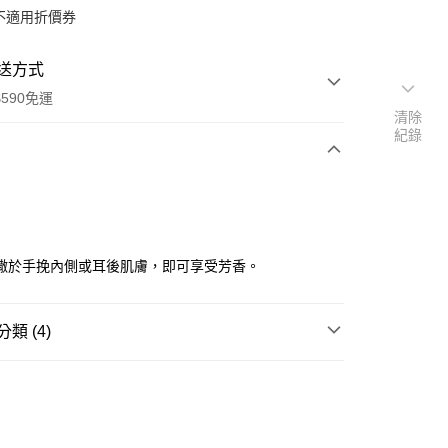
不適用折價券
送方式
590免運
清除
紀錄
次付款
撒於手挽內側或耳後肌膚，即可享受芳香。
類 (4)
香水/香氛
男士保養
y
送專區
享後付