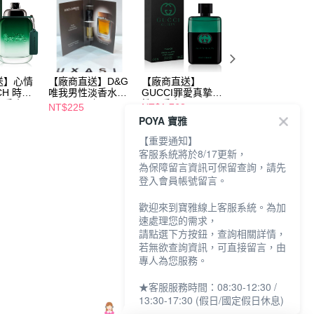
送】心情
【廠商直送】D&G
【廠商直送】
【廠商直送】
CH 時尚
唯我男性淡香水
GUCCI罪愛真摯男
JOHN VARVATO
淡香水
1.5ml(3入組)
性淡香水50ml
工匠綠馥男性淡香
NT$225
NT$1,763
NT$2,231
水125ml
POYA 寶雅
【重要通知】
客服系統將於8/17更新，
為保障留言資訊可保留查詢，請先
登入會員帳號留言。
歡迎來到寶雅線上客服系統。為加
速處理您的需求，
請點選下方按鈕，查詢相關詳情，
若無欲查詢資訊，可直接留言，由
專人為您服務。
★客服服務時間：08:30-12:30 /
13:30-17:30 (假日/國定假日休息)