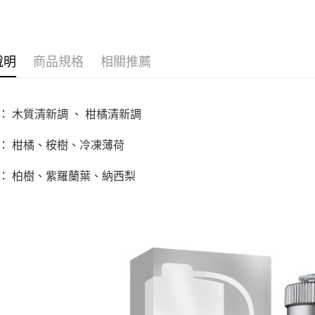
求債權轉
２．關於
https://aft
３．未成
「AFTE
說明
商品規格
相關推薦
任。
４．使用「
即時審查
結果請求
調： 木質清新調 、 柑橘清新調
５．嚴禁
形，恩沛
動。
味： 柑橘、桉樹、冷凍薄荷
味： 柏樹、紫羅蘭葉、納西梨