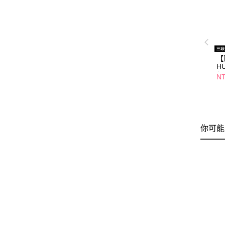
【
H
無
NT
10
你可能