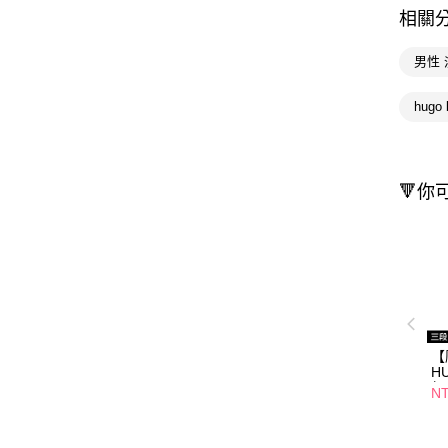
相關
男性
hugo
🔻你
【
H
無
NT
10