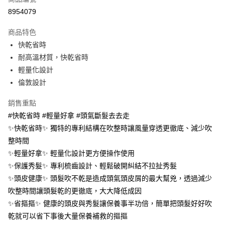
信用卡一次付款
8954079
LINE Pay
商品特色
Apple Pay
快乾省時
耐高溫材質，快乾省時
街口支付
輕量化設計
悠遊付
倫敦設計
Google Pay
銷售重點
#快乾省時 #輕量好拿 #頭氣斷髮去去走
AFTEE先享後付
✨快乾省時✨ 獨特的專利結構在吹整時讓風量穿透更徹底、減少吹
相關說明
整時間
【關於「AFTEE先享後付」】
AFTEE先享後付是「在收到商品之後才付款」的支付方式。 讓您購物簡單
✨輕量好拿✨ 輕量化設計更方便操作使用
運送方式
便利好安心！
✨保護秀髮✨ 專利梳齒設計、輕鬆破開糾結不拉扯秀髮
１．簡單：不需註冊會員、不需綁卡、不需儲值。
宅配(廠商直送🚚)
２．便利：只要手機號碼，簡訊認證，即可結帳。
✨頭皮健康✨ 頭髮吹不乾是造成頭氣頭皮屑的最大幫兇，透過減少
每筆NT$100，滿NT$590(含以上)免運費
３．安心：先確認商品／服務後，再付款。
吹整時間讓頭髮乾的更徹底，大大降低成因
宅配(離島廠商直送🚚)
✨省摳摳✨ 健康的頭皮與秀髮讓保養事半功倍，簡單把頭髮好好吹
【「AFTEE先享後付」結帳流程】
１．於結帳方式選擇「AFTEE先享後付」後，將跳轉至「AFTEE先享後付」
每筆NT$300
乾就可以省下事後大量保養補救的摳摳
結帳頁面，進行簡訊認證並確認金額後，即可完成結帳。