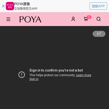
POYA寶雅
開啟APP
立刻使用官方APP
0
1
/
7