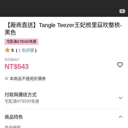
【廠商直送】Tangle Teezer王妃梳里茲吹整梳-
黑色
宅配滿NT$590免運
5
(
1
則評價
)
NT$647
NT$543
※ 本商品不適用折價券
付款與運送方式
宅配滿NT$590免運
付款方式
商品特色
POYA支付
商品編號