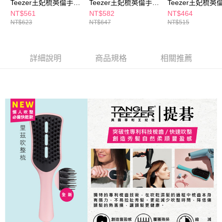
Teezer王妃梳英倫手握
Teezer王妃梳英倫手握
Teezer王妃梳英
梳-黑色
梳(大)-黑色
梳-黑色
NT$561
NT$582
NT$464
NT$623
NT$647
NT$515
詳細說明
商品規格
相關推薦