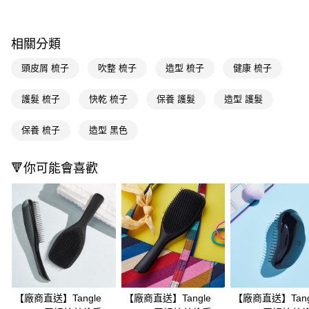
２．訂單成立數日內，您將收到繳費通知簡訊。
３．收到繳費通知簡訊後14天內，點擊此簡訊中的連結，可透過四大超商／
ATM／網路銀行／等多元方式進行付款，方視為交易完成。
相關分類
※ 請注意：結帳手續完成當下不需立刻繳費，但若您需要取消訂單，請聯絡
購買商品的店家。未經商家同意取消之訂單仍視為有效，需透過AFTEE先享
頭皮屑 梳子
吹整 梳子
造型 梳子
健康 梳子
後付繳納相關費用。
※ 交易是否成功請以「AFTEE先享後付 」之結帳頁面顯示為準，若有關於
是否繳費成功／繳費後需取消欲退款等相關疑問，請聯繫「AFTEE先享後付
護髮 梳子
快乾 梳子
保養 護髮
造型 護髮
客戶支援中心」
https://netprotections.freshdesk.com/support/home
保養 梳子
造型 黑色
【注意事項】
１．透過由恩沛科技股份有限公司提供之「AFTEE先享後付」服務完成之交
易，需依本服務之必要範圍內提供個人資料，並將交易相關給付款項請求債
🔻你可能會喜歡
權轉讓予恩沛科技股份有限公司。
２．關於個人資料處理事宜，請瀏覽以下網址：
https://aftee.tw/terms/#terms3
３．未成年的使用者請事先徵得法定代理人或監護人之同意方可使用
「AFTEE先享後付」，若未經同意申辦者引起之損失，本公司不負相關責
任。
４．使用「AFTEE先享後付」時，將依據個別帳號之用戶狀況，依本公司即
時審查核予不同之上限額度；若仍有額度不足之情形，本公司將視審查結果
請求用戶進行身份認證。
５．嚴禁一人註冊多個帳號或使用他人資訊註冊。若發現惡意使用之情形，
恩沛科技股份有限公司將有權停止該用戶之使用額度並採取法律行動。
【廠商直送】Tangle
【廠商直送】Tangle
【廠商直送】Tang