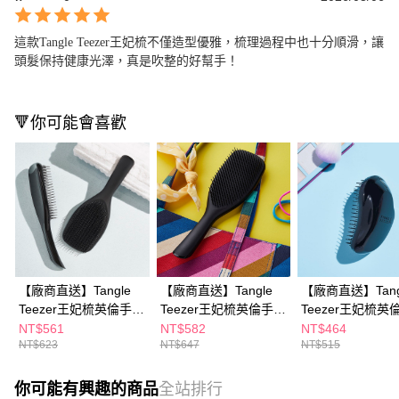
這款Tangle Teezer王妃梳不僅造型優雅，梳理過程中也十分順滑，讓
頭髮保持健康光澤，真是吹整的好幫手！
🔻你可能會喜歡
【廠商直送】Tangle
【廠商直送】Tangle
【廠商直送】Tang
Teezer王妃梳英倫手握
Teezer王妃梳英倫手握
Teezer王妃梳英
梳-黑色
梳(大)-黑色
梳-黑色
NT$561
NT$582
NT$464
NT$623
NT$647
NT$515
你可能有興趣的商品
全站排行