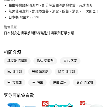
Apple Pay
藉由檸檬酸的清潔力，能分解浴間等處的水垢，有效清潔
無需使用洗劑，對環境友善，清潔、除菌、消臭，一次到位！
街口支付
日本製 除菌力99.9%
悠遊付
銷售重點
Google Pay
日本製安心清潔系列檸檬酸泡沫清潔劑打擊水垢
AFTEE先享後付
相關說明
【關於「AFTEE先享後付」】
相關分類
AFTEE先享後付是「在收到商品之後才付款」的支付方式。 讓您購物簡單
運送方式
便利好安心！
檸檬酸 清潔劑
泡沫 清潔劑
安心 居家
１．簡單：不需註冊會員、不需綁卡、不需儲值。
宅配(廠商直送🚚)
２．便利：只要手機號碼，簡訊認證，即可結帳。
每筆NT$100，滿NT$590(含以上)免運費
lec 清潔劑
居家 清潔劑
除菌 清潔劑
３．安心：先確認商品／服務後，再付款。
宅配(離島廠商直送🚚)
【「AFTEE先享後付」結帳流程】
lec 檸檬酸
lec 除菌
除菌 居家
安心 清潔劑
１．於結帳方式選擇「AFTEE先享後付」後，將跳轉至「AFTEE先享後付」
每筆NT$300
結帳頁面，進行簡訊認證並確認金額後，即可完成結帳。
２．訂單成立數日內，您將收到繳費通知簡訊。
🔻你可能會喜歡
３．收到繳費通知簡訊後14天內，點擊此簡訊中的連結，可透過四大超商／
ATM／網路銀行／等多元方式進行付款，方視為交易完成。
※ 請注意：結帳手續完成當下不需立刻繳費，但若您需要取消訂單，請聯絡