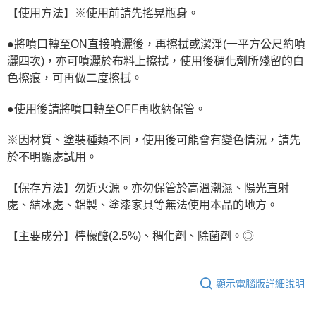
【使用方法】※使用前請先搖晃瓶身。
●將噴口轉至ON直接噴灑後，再擦拭或潔淨(一平方公尺約噴
灑四次)，亦可噴灑於布料上擦拭，使用後稠化劑所殘留的白
色擦痕，可再做二度擦拭。
●使用後請將噴口轉至OFF再收納保管。
※因材質、塗裝種類不同，使用後可能會有變色情況，請先
於不明顯處試用。
【保存方法】勿近火源。亦勿保管於高溫潮濕、陽光直射
處、結冰處、鋁製、塗漆家具等無法使用本品的地方。
【主要成分】檸檬酸(2.5%)、稠化劑、除菌劑。◎
顯示電腦版詳細說明