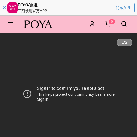
POYA寶雅
開啟APP
立刻使用官方APP
0
1
/
2