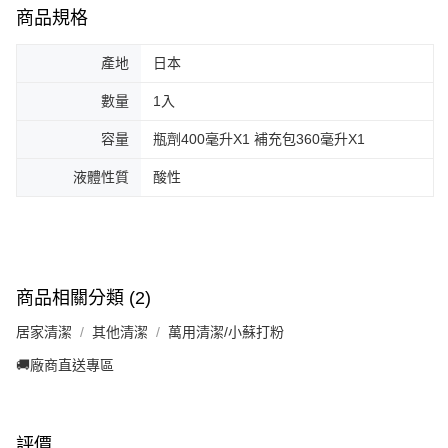
商品規格
產地
日本
數量
1入
容量
瓶劑400毫升X1 補充包360毫升X1
液體性質
酸性
商品相關分類 (2)
居家清潔
其他清潔
萬用清潔/小蘇打粉
🚚廠商直送專區
評價