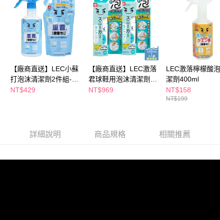
購買商品的店家。未經商家同意取消之訂單仍視為有效，需透過AFTEE先享
後付繳納相關費用。
※ 交易是否成功請以「AFTEE先享後付 」之結帳頁面顯示為準，若有關於
是否繳費成功／繳費後需取消欲退款等相關疑問，請聯繫「AFTEE先享後付
客戶支援中心」
https://netprotections.freshdesk.com/support/home
【注意事項】
【廠商直送】LEC小蘇
【廠商直送】LEC激落
LEC激落檸檬酸
１．透過由恩沛科技股份有限公司提供之「AFTEE先享後付」服務完成之交
打泡沫清潔劑2件組-瓶
君球鞋用泡沫清潔劑
潔劑400ml
易，需依本服務之必要範圍內提供個人資料，並將交易相關給付款項請求債
權轉讓予恩沛科技股份有限公司。
+補
150ml*2入組(附贈品)
NT$429
NT$969
NT$158
２．關於個人資料處理事宜，請瀏覽以下網址：
NT$199
https://aftee.tw/terms/#terms3
３．未成年的使用者請事先徵得法定代理人或監護人之同意方可使用
「AFTEE先享後付」，若未經同意申辦者引起之損失，本公司不負相關責
任。
詳細說明
商品規格
相關推薦
４．使用「AFTEE先享後付」時，將依據個別帳號之用戶狀況，依本公司即
時審查核予不同之上限額度；若仍有額度不足之情形，本公司將視審查結果
請求用戶進行身份認證。
５．嚴禁一人註冊多個帳號或使用他人資訊註冊。若發現惡意使用之情形，
恩沛科技股份有限公司將有權停止該用戶之使用額度並採取法律行動。