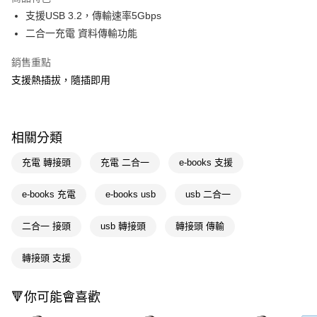
Apple Pay
支援USB 3.2，傳輸速率5Gbps
二合一充電 資料傳輸功能
街口支付
銷售重點
悠遊付
支援熱插拔，隨插即用
Google Pay
AFTEE先享後付
相關說明
相關分類
【關於「AFTEE先享後付」】
充電 轉接頭
充電 二合一
e-books 支援
AFTEE先享後付是「在收到商品之後才付款」的支付方式。 讓您購物簡單
運送方式
便利好安心！
１．簡單：不需註冊會員、不需綁卡、不需儲值。
宅配(廠商直送🚚)
e-books 充電
e-books usb
usb 二合一
２．便利：只要手機號碼，簡訊認證，即可結帳。
每筆NT$100，滿NT$590(含以上)免運費
３．安心：先確認商品／服務後，再付款。
二合一 接頭
usb 轉接頭
轉接頭 傳輸
宅配(離島廠商直送🚚)
【「AFTEE先享後付」結帳流程】
１．於結帳方式選擇「AFTEE先享後付」後，將跳轉至「AFTEE先享後付」
每筆NT$300
轉接頭 支援
結帳頁面，進行簡訊認證並確認金額後，即可完成結帳。
２．訂單成立數日內，您將收到繳費通知簡訊。
３．收到繳費通知簡訊後14天內，點擊此簡訊中的連結，可透過四大超商／
🔻你可能會喜歡
ATM／網路銀行／等多元方式進行付款，方視為交易完成。
※ 請注意：結帳手續完成當下不需立刻繳費，但若您需要取消訂單，請聯絡