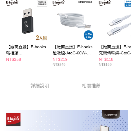
購買商品的店家。未經商家同意取消之訂單仍視為有效，需透過AFTEE先享
後付繳納相關費用。
※ 交易是否成功請以「AFTEE先享後付 」之結帳頁面顯示為準，若有關於
是否繳費成功／繳費後需取消欲退款等相關疑問，請聯繫「AFTEE先享後付
客戶支援中心」
https://netprotections.freshdesk.com/support/home
【注意事項】
１．透過由恩沛科技股份有限公司提供之「AFTEE先享後付」服務完成之交
【廠商直送】E-books
【廠商直送】E-books
【廠商直送】E-bo
易，需依本服務之必要範圍內提供個人資料，並將交易相關給付款項請求債
權轉讓予恩沛科技股份有限公司。
轉接頭
磁吸線-AtoC-60W-
充電傳輸線-CtoC
２．關於個人資料處理事宜，請瀏覽以下網址：
TypeCtoUSB3.2-2入-
1.2m-XA46
60W-20cm-XA69
NT$358
NT$219
NT$118
https://aftee.tw/terms/#terms3
NT$249
NT$129
XA25
３．未成年的使用者請事先徵得法定代理人或監護人之同意方可使用
「AFTEE先享後付」，若未經同意申辦者引起之損失，本公司不負相關責
任。
４．使用「AFTEE先享後付」時，將依據個別帳號之用戶狀況，依本公司即
詳細說明
相關推薦
時審查核予不同之上限額度；若仍有額度不足之情形，本公司將視審查結果
請求用戶進行身份認證。
５．嚴禁一人註冊多個帳號或使用他人資訊註冊。若發現惡意使用之情形，
恩沛科技股份有限公司將有權停止該用戶之使用額度並採取法律行動。