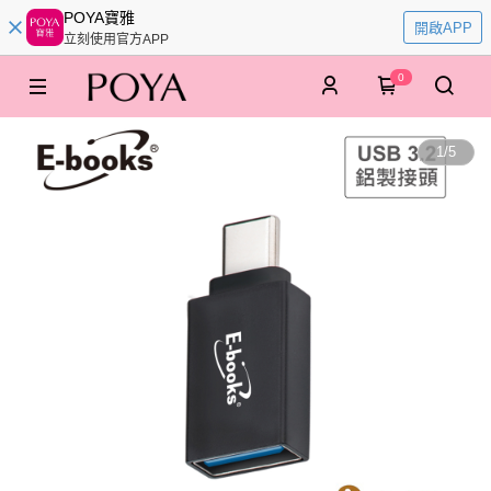
POYA寶雅
開啟APP
立刻使用官方APP
0
1
/
5