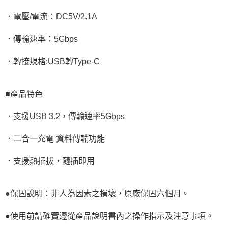
．電壓/電流：DC5V/2.1A
．傳輸速率：5Gbps
．轉接規格:USB轉Type-C
■產品特色
．支援USB 3.2，傳輸速率5Gbps
．二合一充電 資料傳輸功能
．支援熱插拔，隨插即用
●保固說明：非人為因素之損壞，原廠保固六個月。
●使用前請確實遵從產品說明書內之操作指示及注意事項。