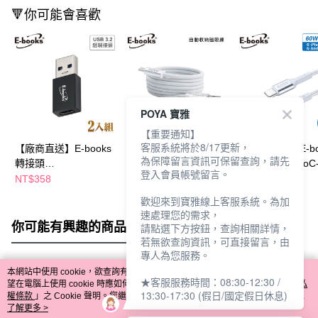
🔻你可能會喜歡
POYA 寶雅
【重要通知】
客服系統將於8/17更新，
【廠商直送】E-books
【廠商直送】E-books
【廠商直送】E-bo
為保障留言資訊可保留查詢，請先
轉接頭
磁吸線-AtoC-60W-
充電傳輸線-CtoC
登入會員帳號留言。
TypeCtoUSB3.2-2入-
1.2m-XA46
60W-20cm-XA69
NT$358
NT$219
NT$118
NT$249
NT$129
XA25
歡迎來到寶雅線上客服系統。為加
速處理您的需求，
你可能有興趣的商品
全站排行
請點選下方按鈕，查詢相關詳情，
若無欲查詢資訊，可直接留言，由
專人為您服務。
本網站中使用 cookie，欲查詢有關本網站使用 cookie 方式之詳情，及若您不希
★客服服務時間：08:30-12:30 /
熱門標籤
望在電腦上使用 cookie 時應如何變更電腦的 cookie 設定，請參閱本網站「
隱私
13:30-17:30 (假日/國定假日休息)
權條款
」之 Cookie 聲明。您繼續使用本網站即表示您同意本公司得按本網站使
用條款之 Cookie 聲明使用 cookie。
了解更多 >