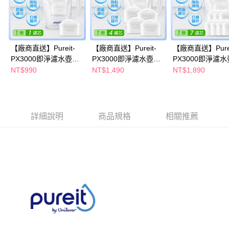
購買商品的店家。未經商家同意取消之訂單仍視為有效，需透過AFTEE先享
後付繳納相關費用。
※ 交易是否成功請以「AFTEE先享後付 」之結帳頁面顯示為準，若有關於
是否繳費成功／繳費後需取消欲退款等相關疑問，請聯繫「AFTEE先享後付
客戶支援中心」
https://netprotections.freshdesk.com/support/home
【廠商直送】Pureit-
【廠商直送】Pureit-
【廠商直送】Purei
PX3000即淨濾水壺
PX3000即淨濾水壺
PX3000即淨濾水
【注意事項】
2.5L+濾芯1入
2.5L+濾芯4入
2.5L+濾芯7入
NT$990
NT$1,490
NT$1,890
１．透過由恩沛科技股份有限公司提供之「AFTEE先享後付」服務完成之交
易，需依本服務之必要範圍內提供個人資料，並將交易相關給付款項請求債
權轉讓予恩沛科技股份有限公司。
２．關於個人資料處理事宜，請瀏覽以下網址：
https://aftee.tw/terms/#terms3
詳細說明
商品規格
相關推薦
３．未成年的使用者請事先徵得法定代理人或監護人之同意方可使用
「AFTEE先享後付」，若未經同意申辦者引起之損失，本公司不負相關責
任。
４．使用「AFTEE先享後付」時，將依據個別帳號之用戶狀況，依本公司即
時審查核予不同之上限額度；若仍有額度不足之情形，本公司將視審查結果
請求用戶進行身份認證。
５．嚴禁一人註冊多個帳號或使用他人資訊註冊。若發現惡意使用之情形，
恩沛科技股份有限公司將有權停止該用戶之使用額度並採取法律行動。