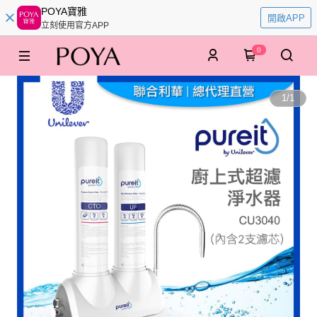
POYA寶雅
開啟APP
立刻使用官方APP
0
1
/
1