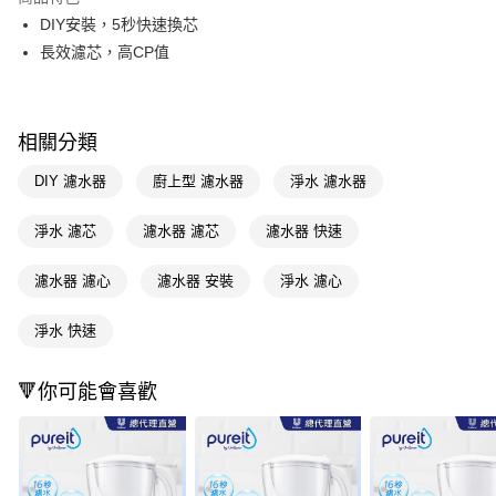
Apple Pay
DIY安裝，5秒快速換芯
長效濾芯，高CP值
街口支付
悠遊付
相關分類
Google Pay
DIY 濾水器
廚上型 濾水器
淨水 濾水器
AFTEE先享後付
相關說明
淨水 濾芯
濾水器 濾芯
濾水器 快速
【關於「AFTEE先享後付」】
AFTEE先享後付是「在收到商品之後才付款」的支付方式。 讓您購物簡單
運送方式
便利好安心！
濾水器 濾心
濾水器 安裝
淨水 濾心
１．簡單：不需註冊會員、不需綁卡、不需儲值。
宅配(廠商直送🚚)
２．便利：只要手機號碼，簡訊認證，即可結帳。
每筆NT$100，滿NT$590(含以上)免運費
淨水 快速
３．安心：先確認商品／服務後，再付款。
宅配(離島廠商直送🚚)
【「AFTEE先享後付」結帳流程】
🔻你可能會喜歡
１．於結帳方式選擇「AFTEE先享後付」後，將跳轉至「AFTEE先享後付」
每筆NT$300
結帳頁面，進行簡訊認證並確認金額後，即可完成結帳。
２．訂單成立數日內，您將收到繳費通知簡訊。
３．收到繳費通知簡訊後14天內，點擊此簡訊中的連結，可透過四大超商／
ATM／網路銀行／等多元方式進行付款，方視為交易完成。
※ 請注意：結帳手續完成當下不需立刻繳費，但若您需要取消訂單，請聯絡