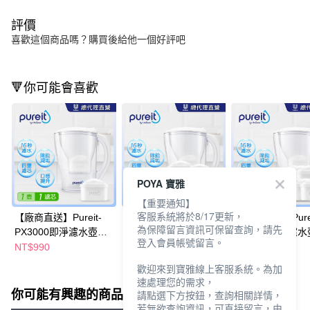
評價
喜歡這個商品嗎？購買後給他一個好評吧
🔻你可能會喜歡
POYA 寶雅
【重要通知】
客服系統將於8/17更新，
【廠商直送】Pureit-
【廠商直送】Pureit-
【廠商直送】Purei
為保障留言資訊可保留查詢，請先
PX3000即淨濾水壺
PX3000即淨濾水壺
PX3000即淨濾水
登入會員帳號留言。
2.5L+濾芯1入
2.5L+濾芯4入
2.5L+濾芯7入
NT$990
NT$1,490
NT$1,890
歡迎來到寶雅線上客服系統。為加
速處理您的需求，
你可能有興趣的商品
全站排行
請點選下方按鈕，查詢相關詳情，
若無欲查詢資訊，可直接留言，由