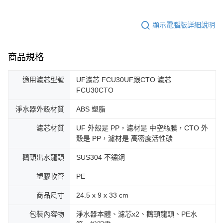
顯示電腦版詳細說明
商品規格
適用濾芯型號
UF濾芯 FCU30UF跟CTO 濾芯
FCU30CTO
淨水器外殼材質
ABS 塑脂
濾芯材質
UF 外殼是 PP，濾材是 中空絲膜，CTO 外
殼是 PP，濾材是 高密度活性碳
鵝頸出水龍頭
SUS304 不鏽鋼
塑膠軟管
PE
商品尺寸
24.5 x 9 x 33 cm
包裝內容物
淨水器本體、濾芯x2、鵝頸龍頭、PE水