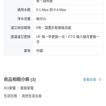
管、說明書
適用水壓
0.1 Mpa 到 0.4 Mpa
淨水流量
每分2L
濾芯保存期限
5年，請置於乾燥陰涼處
建議濾芯更換
UF 每一年更換一次，CTO 每六個月更換一
次
產地
中國
商品相關分類 (3)
查看全部
3C/家電
廚房家電
生活日用
其他生活五金