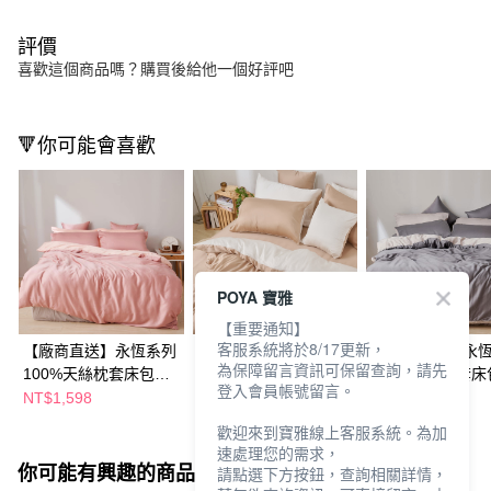
評價
喜歡這個商品嗎？購買後給他一個好評吧
🔻你可能會喜歡
POYA 寶雅
【重要通知】
客服系統將於8/17更新，
【廠商直送】永恆系列
【廠商直送】永恆系列
【廠商直送】永
為保障留言資訊可保留查詢，請先
100%天絲枕套床包組
100%天絲兩用被套床
100%天絲被套床
登入會員帳號留言。
(雙人)-桃花粉
包組(雙人)-拿鐵棕
(雙人)-沉穩灰
NT$1,598
NT$3,876
NT$3,468
歡迎來到寶雅線上客服系統。為加
速處理您的需求，
你可能有興趣的商品
全站排行
請點選下方按鈕，查詢相關詳情，