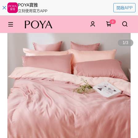
POYA寶雅
開啟APP
立刻使用官方APP
0
1
/
3