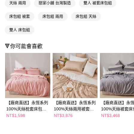
天絲 兩用
戀家小舖 台灣製造
雙人 被套床包組
ATM／網路銀行／等多元方式進行付款，方視為交易完成。
※ 請注意：結帳手續完成當下不需立刻繳費，但若您需要取消訂單，請聯絡
購買商品的店家。未經商家同意取消之訂單仍視為有效，需透過AFTEE先享
床包組 被套
床包組 兩用
床包組 天絲
後付繳納相關費用。
※ 交易是否成功請以「AFTEE先享後付 」之結帳頁面顯示為準，若有關於
雙人 床包組
是否繳費成功／繳費後需取消欲退款等相關疑問，請聯繫「AFTEE先享後付
客戶支援中心」
https://netprotections.freshdesk.com/support/home
🔻你可能會喜歡
【注意事項】
１．透過由恩沛科技股份有限公司提供之「AFTEE先享後付」服務完成之交
易，需依本服務之必要範圍內提供個人資料，並將交易相關給付款項請求債
權轉讓予恩沛科技股份有限公司。
２．關於個人資料處理事宜，請瀏覽以下網址：
https://aftee.tw/terms/#terms3
３．未成年的使用者請事先徵得法定代理人或監護人之同意方可使用
「AFTEE先享後付」，若未經同意申辦者引起之損失，本公司不負相關責
任。
４．使用「AFTEE先享後付」時，將依據個別帳號之用戶狀況，依本公司即
時審查核予不同之上限額度；若仍有額度不足之情形，本公司將視審查結果
【廠商直送】永恆系列
【廠商直送】永恆系列
【廠商直送】永
請求用戶進行身份認證。
100%天絲枕套床包組
100%天絲兩用被套床
100%天絲被套床
５．嚴禁一人註冊多個帳號或使用他人資訊註冊。若發現惡意使用之情形，
(雙人)-桃花粉
包組(雙人)-拿鐵棕
(雙人)-沉穩灰
NT$1,598
NT$3,876
NT$3,468
恩沛科技股份有限公司將有權停止該用戶之使用額度並採取法律行動。