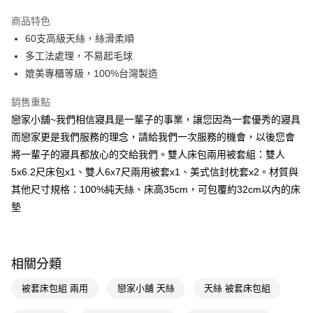
LINE Pay
商品特色
Apple Pay
60支高級天絲，絲滑柔順
多工法處理，不易起毛球
街口支付
媲美專櫃等級，100%台灣製造
悠遊付
銷售重點
Google Pay
戀家小舖~我們相信寢具是一輩子的事業，讓您因為一套優秀的寢具
而戀家更是我們服務的理念，請給我們一次服務的機會，以後您會
AFTEE先享後付
將一輩子的寢具都放心的交給我們。雙人床包兩用被套組：雙人
相關說明
5x6.2尺床包x1、雙人6x7尺兩用被套x1、美式信封枕套x2。材質與
【關於「AFTEE先享後付」】
AFTEE先享後付是「在收到商品之後才付款」的支付方式。 讓您購物簡單
其他尺寸規格：100%純天絲、床高35cm，可包覆約32cm以內的床
運送方式
便利好安心！
墊
１．簡單：不需註冊會員、不需綁卡、不需儲值。
宅配(廠商直送🚚)
２．便利：只要手機號碼，簡訊認證，即可結帳。
每筆NT$100，滿NT$590(含以上)免運費
３．安心：先確認商品／服務後，再付款。
宅配(離島廠商直送🚚)
【「AFTEE先享後付」結帳流程】
相關分類
１．於結帳方式選擇「AFTEE先享後付」後，將跳轉至「AFTEE先享後付」
每筆NT$300
結帳頁面，進行簡訊認證並確認金額後，即可完成結帳。
被套床包組 兩用
戀家小舖 天絲
天絲 被套床包組
２．訂單成立數日內，您將收到繳費通知簡訊。
３．收到繳費通知簡訊後14天內，點擊此簡訊中的連結，可透過四大超商／