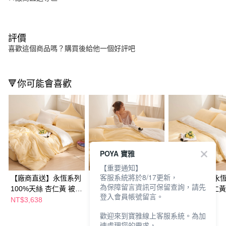
評價
喜歡這個商品嗎？購買後給他一個好評吧
🔻你可能會喜歡
POYA 寶雅
【重要通知】
客服系統將於8/17更新，
【廠商直送】永恆系列
【廠商直送】永恆系列
【廠商直送】永
為保障留言資訊可保留查詢，請先
100%天絲 杏仁黃 被套
100%天絲 杏仁黃 兩用
100%天絲 杏仁黃
登入會員帳號留言。
床包組-加大
被套床包組-特大
床包組-特大
NT$3,638
NT$4,301
NT$2,023
歡迎來到寶雅線上客服系統。為加
速處理您的需求，