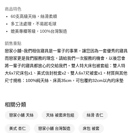
LINE Pay
商品特色
Apple Pay
60支高級天絲，絲滑柔順
多工法處理，不易起毛球
街口支付
媲美專櫃等級，100%台灣製造
悠遊付
銷售重點
Google Pay
戀家小舖~我們相信寢具是一輩子的事業，讓您因為一套優秀的寢具
而戀家更是我們服務的理念，請給我們一次服務的機會，以後您會
AFTEE先享後付
將一輩子的寢具都放心的交給我們。雙人特大床包被套組：雙人特
相關說明
大6x7尺床包x1、美式信封枕套x2、雙人6x7尺被套x1。材質與其他
【關於「AFTEE先享後付」】
AFTEE先享後付是「在收到商品之後才付款」的支付方式。 讓您購物簡單
尺寸規格：100%純天絲、床高35cm，可包覆約32cm以內的床墊
運送方式
便利好安心！
１．簡單：不需註冊會員、不需綁卡、不需儲值。
宅配(廠商直送🚚)
２．便利：只要手機號碼，簡訊認證，即可結帳。
每筆NT$100，滿NT$590(含以上)免運費
３．安心：先確認商品／服務後，再付款。
相關分類
宅配(離島廠商直送🚚)
【「AFTEE先享後付」結帳流程】
戀家小舖 天絲
天絲 被套床包組
絲滑 杏仁
１．於結帳方式選擇「AFTEE先享後付」後，將跳轉至「AFTEE先享後付」
每筆NT$300
結帳頁面，進行簡訊認證並確認金額後，即可完成結帳。
２．訂單成立數日內，您將收到繳費通知簡訊。
美式 杏仁
戀家小舖 台灣製造
床包 被套
３．收到繳費通知簡訊後14天內，點擊此簡訊中的連結，可透過四大超商／