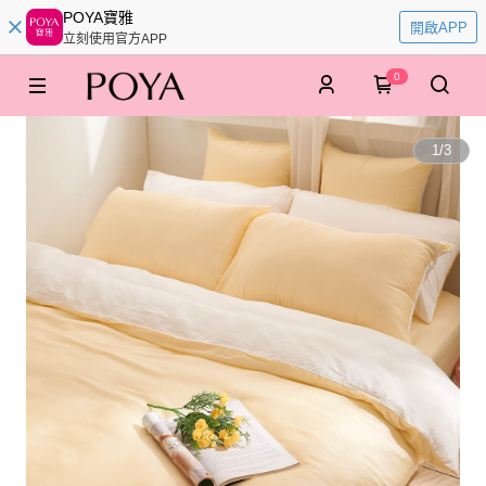
POYA寶雅
開啟APP
立刻使用官方APP
0
1
/
3