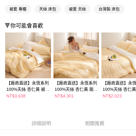
ATM／網路銀行／等多元方式進行付款，方視為交易完成。
被套 專櫃
天絲 床包
被套 天絲
台灣製 床包
※ 請注意：結帳手續完成當下不需立刻繳費，但若您需要取消訂單，請聯絡
購買商品的店家。未經商家同意取消之訂單仍視為有效，需透過AFTEE先享
後付繳納相關費用。
🔻你可能會喜歡
※ 交易是否成功請以「AFTEE先享後付 」之結帳頁面顯示為準，若有關於
是否繳費成功／繳費後需取消欲退款等相關疑問，請聯繫「AFTEE先享後付
客戶支援中心」
https://netprotections.freshdesk.com/support/home
【注意事項】
１．透過由恩沛科技股份有限公司提供之「AFTEE先享後付」服務完成之交
易，需依本服務之必要範圍內提供個人資料，並將交易相關給付款項請求債
權轉讓予恩沛科技股份有限公司。
２．關於個人資料處理事宜，請瀏覽以下網址：
https://aftee.tw/terms/#terms3
３．未成年的使用者請事先徵得法定代理人或監護人之同意方可使用
【廠商直送】永恆系列
【廠商直送】永恆系列
【廠商直送】永
「AFTEE先享後付」，若未經同意申辦者引起之損失，本公司不負相關責
100%天絲 杏仁黃 被套
100%天絲 杏仁黃 兩用
100%天絲 杏仁黃
任。
床包組-加大
被套床包組-特大
床包組-特大
NT$3,638
NT$4,301
NT$2,023
４．使用「AFTEE先享後付」時，將依據個別帳號之用戶狀況，依本公司即
時審查核予不同之上限額度；若仍有額度不足之情形，本公司將視審查結果
請求用戶進行身份認證。
５．嚴禁一人註冊多個帳號或使用他人資訊註冊。若發現惡意使用之情形，
恩沛科技股份有限公司將有權停止該用戶之使用額度並採取法律行動。
詳細說明
相關推薦