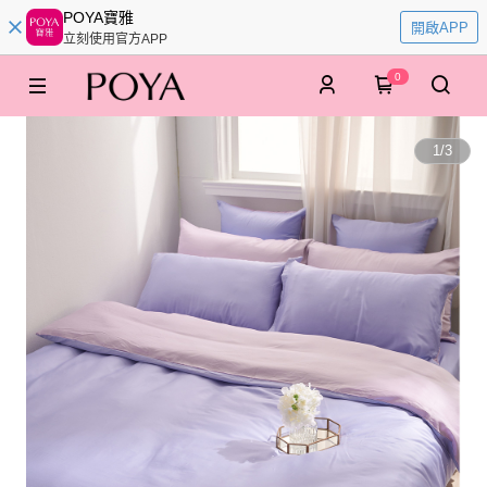
POYA寶雅
開啟APP
立刻使用官方APP
0
1
/
3