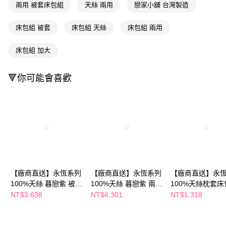
兩用 被套床包組
天絲 兩用
戀家小舖 台灣製造
ATM／網路銀行／等多元方式進行付款，方視為交易完成。
※ 請注意：結帳手續完成當下不需立刻繳費，但若您需要取消訂單，請聯絡
購買商品的店家。未經商家同意取消之訂單仍視為有效，需透過AFTEE先享
床包組 被套
床包組 天絲
床包組 兩用
後付繳納相關費用。
※ 交易是否成功請以「AFTEE先享後付 」之結帳頁面顯示為準，若有關於
床包組 加大
是否繳費成功／繳費後需取消欲退款等相關疑問，請聯繫「AFTEE先享後付
客戶支援中心」
https://netprotections.freshdesk.com/support/home
🔻你可能會喜歡
【注意事項】
１．透過由恩沛科技股份有限公司提供之「AFTEE先享後付」服務完成之交
易，需依本服務之必要範圍內提供個人資料，並將交易相關給付款項請求債
權轉讓予恩沛科技股份有限公司。
２．關於個人資料處理事宜，請瀏覽以下網址：
https://aftee.tw/terms/#terms3
３．未成年的使用者請事先徵得法定代理人或監護人之同意方可使用
「AFTEE先享後付」，若未經同意申辦者引起之損失，本公司不負相關責
任。
４．使用「AFTEE先享後付」時，將依據個別帳號之用戶狀況，依本公司即
時審查核予不同之上限額度；若仍有額度不足之情形，本公司將視審查結果
【廠商直送】永恆系列
【廠商直送】永恆系列
【廠商直送】永
請求用戶進行身份認證。
100%天絲 暮戀紫 被套
100%天絲 暮戀紫 兩用
100%天絲枕套床
５．嚴禁一人註冊多個帳號或使用他人資訊註冊。若發現惡意使用之情形，
床包組-加大
被套床包組-特大
(單人)-暮戀紫
NT$3,638
NT$4,301
NT$1,318
恩沛科技股份有限公司將有權停止該用戶之使用額度並採取法律行動。