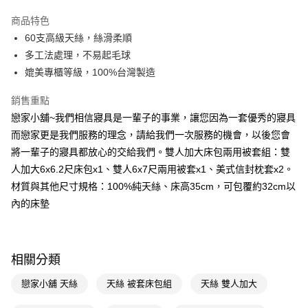
LINE Pay
商品特色
Apple Pay
60支高級天絲，絲滑柔順
多工法處理，不易起毛球
街口支付
媲美專櫃等級，100%台灣製造
悠遊付
銷售重點
Google Pay
戀家小舖~我們相信寢具是一輩子的事業，讓您因為一套優秀的寢具
而戀家更是我們服務的理念，請給我們一次服務的機會，以後您會
AFTEE先享後付
將一輩子的寢具都放心的交給我們。雙人加大床包兩用被套組：雙
相關說明
人加大6x6.2尺床包x1、雙人6x7尺兩用被套x1、美式信封枕套x2。
【關於「AFTEE先享後付」】
AFTEE先享後付是「在收到商品之後才付款」的支付方式。 讓您購物簡單
材質與其他尺寸規格：100%純天絲、床高35cm，可包覆約32cm以
運送方式
便利好安心！
內的床墊
１．簡單：不需註冊會員、不需綁卡、不需儲值。
宅配(廠商直送🚚)
２．便利：只要手機號碼，簡訊認證，即可結帳。
每筆NT$100，滿NT$590(含以上)免運費
３．安心：先確認商品／服務後，再付款。
宅配(離島廠商直送🚚)
【「AFTEE先享後付」結帳流程】
相關分類
１．於結帳方式選擇「AFTEE先享後付」後，將跳轉至「AFTEE先享後付」
每筆NT$300
結帳頁面，進行簡訊認證並確認金額後，即可完成結帳。
戀家小舖 天絲
天絲 被套床包組
天絲 雙人加大
２．訂單成立數日內，您將收到繳費通知簡訊。
３．收到繳費通知簡訊後14天內，點擊此簡訊中的連結，可透過四大超商／