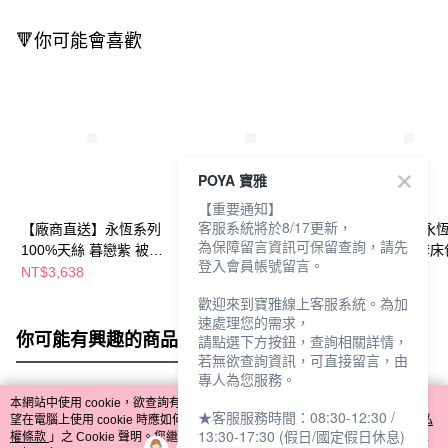
🔻你可能會喜歡
POYA 寶雅
【重要通知】
客服系統將於8/17更新，
【廠商直送】永恆系列
【廠商直送】永恆系列
【廠商直送】永
為保障留言資訊可保留查詢，請先
100%天絲 暮戀紫 被套
100%天絲 暮戀紫 兩用
100%天絲枕套床
登入會員帳號留言。
床包組-加大
被套床包組-特大
(單人)-暮戀紫
NT$3,638
NT$4,301
NT$1,318
歡迎來到寶雅線上客服系統。為加
速處理您的需求，
你可能有興趣的商品
全站排行
請點選下方按鈕，查詢相關詳情，
若無欲查詢資訊，可直接留言，由
專人為您服務。
本網站中使用 cookie，欲查詢有關本網站使用 cookie 方式之詳情，及若您不希
★客服服務時間：08:30-12:30 /
熱門標籤
望在電腦上使用 cookie 時應如何變更電腦的 cookie 設定，請參閱本網站「
隱私
13:30-17:30 (假日/國定假日休息)
權條款
」之 Cookie 聲明。您繼續使用本網站即表示您同意本公司得按本網站使