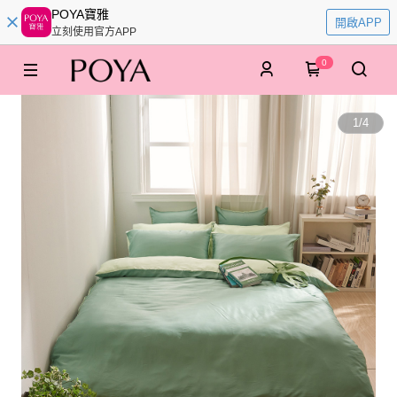
POYA寶雅
開啟APP
立刻使用官方APP
0
1
/
4