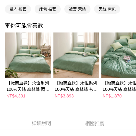
ATM／網路銀行／等多元方式進行付款，方視為交易完成。
雙人 被套
床包 被套
被套 天絲
天絲 床包
※ 請注意：結帳手續完成當下不需立刻繳費，但若您需要取消訂單，請聯絡
購買商品的店家。未經商家同意取消之訂單仍視為有效，需透過AFTEE先享
後付繳納相關費用。
🔻你可能會喜歡
※ 交易是否成功請以「AFTEE先享後付 」之結帳頁面顯示為準，若有關於
是否繳費成功／繳費後需取消欲退款等相關疑問，請聯繫「AFTEE先享後付
客戶支援中心」
https://netprotections.freshdesk.com/support/home
【注意事項】
１．透過由恩沛科技股份有限公司提供之「AFTEE先享後付」服務完成之交
易，需依本服務之必要範圍內提供個人資料，並將交易相關給付款項請求債
權轉讓予恩沛科技股份有限公司。
２．關於個人資料處理事宜，請瀏覽以下網址：
https://aftee.tw/terms/#terms3
３．未成年的使用者請事先徵得法定代理人或監護人之同意方可使用
【廠商直送】永恆系列
【廠商直送】永恆系列
【廠商直送】永
「AFTEE先享後付」，若未經同意申辦者引起之損失，本公司不負相關責
100%天絲 森林綠 兩用
100%天絲 森林綠 被套
100%天絲 森林綠
任。
被套床包組-特大
床包組-特大
套-雙人
NT$4,301
NT$3,893
NT$1,870
４．使用「AFTEE先享後付」時，將依據個別帳號之用戶狀況，依本公司即
時審查核予不同之上限額度；若仍有額度不足之情形，本公司將視審查結果
請求用戶進行身份認證。
５．嚴禁一人註冊多個帳號或使用他人資訊註冊。若發現惡意使用之情形，
恩沛科技股份有限公司將有權停止該用戶之使用額度並採取法律行動。
詳細說明
相關推薦