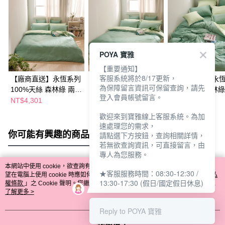
POYA 寶雅
【重要通知】
客服系統將於8/17更新，
【廠商直送】永恆系列
【廠商直送】永恆系列
【廠商直送】永
為保障留言資訊可保留查詢，請先
100%天絲 森林綠 兩用
100%天絲 森林綠 被套
100%天絲 森林綠
登入會員帳號留言。
被套床包組-特大
床包組-特大
套-雙人
NT$4,301
NT$3,893
NT$1,870
歡迎來到寶雅線上客服系統。為加
速處理您的需求，
你可能有興趣的商品
全站排行
請點選下方按鈕，查詢相關詳情，
若無欲查詢資訊，可直接留言，由
專人為您服務。
本網站中使用 cookie，欲查詢有關本網站使用 cookie 方式之詳情，及若您不希
★客服服務時間：08:30-12:30 /
熱門標籤
望在電腦上使用 cookie 時應如何變更電腦的 cookie 設定，請參閱本網站「
隱私
13:30-17:30 (假日/國定假日休息)
權條款
」之 Cookie 聲明。您繼續使用本網站即表示您同意本公司得按本網站使
用條款之 Cookie 聲明使用 cookie。
了解更多 >
Reply to POYA 寶雅
我知道了