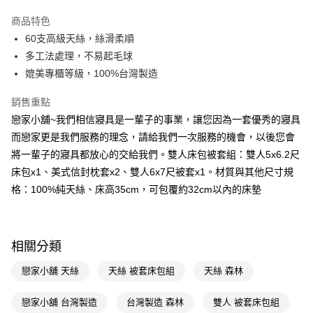
LINE Pay
商品特色
Apple Pay
60支高級天絲，絲滑柔順
多工法處理，不易起毛球
街口支付
媲美專櫃等級，100%台灣製造
悠遊付
銷售重點
Google Pay
戀家小舖~我們相信寢具是一輩子的事業，讓您因為一套優秀的寢具
而戀家更是我們服務的理念，請給我們一次服務的機會，以後您會
AFTEE先享後付
將一輩子的寢具都放心的交給我們。雙人床包被套組：雙人5x6.2尺
相關說明
床包x1、美式信封枕套x2、雙人6x7尺被套x1。材質與其他尺寸規
【關於「AFTEE先享後付」】
AFTEE先享後付是「在收到商品之後才付款」的支付方式。 讓您購物簡單
格：100%純天絲、床高35cm，可包覆約32cm以內的床墊
運送方式
便利好安心！
１．簡單：不需註冊會員、不需綁卡、不需儲值。
宅配(廠商直送🚚)
２．便利：只要手機號碼，簡訊認證，即可結帳。
每筆NT$100，滿NT$590(含以上)免運費
３．安心：先確認商品／服務後，再付款。
相關分類
宅配(離島廠商直送🚚)
【「AFTEE先享後付」結帳流程】
戀家小舖 天絲
天絲 被套床包組
天絲 森林
１．於結帳方式選擇「AFTEE先享後付」後，將跳轉至「AFTEE先享後付」
每筆NT$300
結帳頁面，進行簡訊認證並確認金額後，即可完成結帳。
２．訂單成立數日內，您將收到繳費通知簡訊。
戀家小舖 台灣製造
台灣製造 森林
雙人 被套床包組
３．收到繳費通知簡訊後14天內，點擊此簡訊中的連結，可透過四大超商／