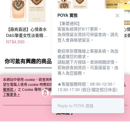
POYA 寶雅
【重要通知】
客服系統將於8/17更新，
【廠商直送】心情香水
【廠商直送】心情香水
【廠商直送】心
為保障留言資訊可保留查詢，請先
D&G摯愛女性淡香精
D&G摯愛女性淡香精
D&G唯我女性淡
登入會員帳號留言。
100ml
50ml
75ml
NT$4,930
NT$2,829
NT$1,690
歡迎來到寶雅線上客服系統。為加
速處理您的需求，
你可能有興趣的商品
全站排行
請點選下方按鈕，查詢相關詳情，
若無欲查詢資訊，可直接留言，由
專人為您服務。
本網站中使用 cookie，欲查詢有關本網站使用 cookie 方式之詳情，及若您不希
★客服服務時間：08:30-12:30 /
熱門標籤
望在電腦上使用 cookie 時應如何變更電腦的 cookie 設定，請參閱本網站「
隱私
13:30-17:30 (假日/國定假日休息)
權條款
」之 Cookie 聲明。您繼續使用本網站即表示您同意本公司得按本網站使
用條款之 Cookie 聲明使用 cookie。
了解更多 >
Reply to POYA 寶雅
我知道了