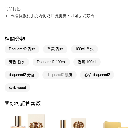
LINE Pay
商品特色
Apple Pay
直接噴撒於手挽內側或耳後肌膚，即可享受芳香。
街口支付
悠遊付
相關分類
Google Pay
Dsquared2 香水
香氛 香水
100ml 香水
AFTEE先享後付
芳香 香水
Dsquared2 100ml
香氛 100ml
相關說明
【關於「AFTEE先享後付」】
dsquared2 芳香
dsquared2 肌膚
心情 dsquared2
AFTEE先享後付是「在收到商品之後才付款」的支付方式。 讓您購物簡單
運送方式
便利好安心！
１．簡單：不需註冊會員、不需綁卡、不需儲值。
宅配(廠商直送🚚)
香水 wood
２．便利：只要手機號碼，簡訊認證，即可結帳。
每筆NT$100，滿NT$590(含以上)免運費
３．安心：先確認商品／服務後，再付款。
🔻你可能會喜歡
宅配(離島廠商直送🚚)
【「AFTEE先享後付」結帳流程】
１．於結帳方式選擇「AFTEE先享後付」後，將跳轉至「AFTEE先享後付」
每筆NT$300
結帳頁面，進行簡訊認證並確認金額後，即可完成結帳。
２．訂單成立數日內，您將收到繳費通知簡訊。
３．收到繳費通知簡訊後14天內，點擊此簡訊中的連結，可透過四大超商／