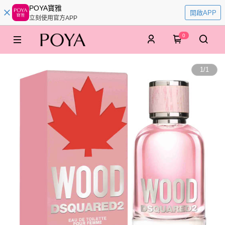
POYA寶雅
開啟APP
立刻使用官方APP
0
1
/
1