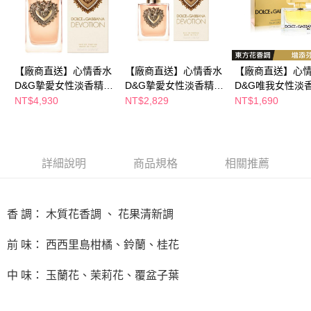
ATM／網路銀行／等多元方式進行付款，方視為交易完成。
※ 請注意：結帳手續完成當下不需立刻繳費，但若您需要取消訂單，請聯絡
購買商品的店家。未經商家同意取消之訂單仍視為有效，需透過AFTEE先享
後付繳納相關費用。
※ 交易是否成功請以「AFTEE先享後付 」之結帳頁面顯示為準，若有關於
【廠商直送】心情香水
【廠商直送】心情香水
【廠商直送】心
是否繳費成功／繳費後需取消欲退款等相關疑問，請聯繫「AFTEE先享後付
客戶支援中心」
https://netprotections.freshdesk.com/support/home
D&G摯愛女性淡香精
D&G摯愛女性淡香精
D&G唯我女性淡
100ml
50ml
75ml
NT$4,930
NT$2,829
NT$1,690
【注意事項】
１．透過由恩沛科技股份有限公司提供之「AFTEE先享後付」服務完成之交
易，需依本服務之必要範圍內提供個人資料，並將交易相關給付款項請求債
權轉讓予恩沛科技股份有限公司。
２．關於個人資料處理事宜，請瀏覽以下網址：
詳細說明
商品規格
相關推薦
https://aftee.tw/terms/#terms3
３．未成年的使用者請事先徵得法定代理人或監護人之同意方可使用
「AFTEE先享後付」，若未經同意申辦者引起之損失，本公司不負相關責
任。
香 調： 木質花香調 、 花果清新調
４．使用「AFTEE先享後付」時，將依據個別帳號之用戶狀況，依本公司即
時審查核予不同之上限額度；若仍有額度不足之情形，本公司將視審查結果
前 味： 西西里島柑橘、鈴蘭、桂花
請求用戶進行身份認證。
５．嚴禁一人註冊多個帳號或使用他人資訊註冊。若發現惡意使用之情形，
恩沛科技股份有限公司將有權停止該用戶之使用額度並採取法律行動。
中 味： 玉蘭花、茉莉花、覆盆子葉