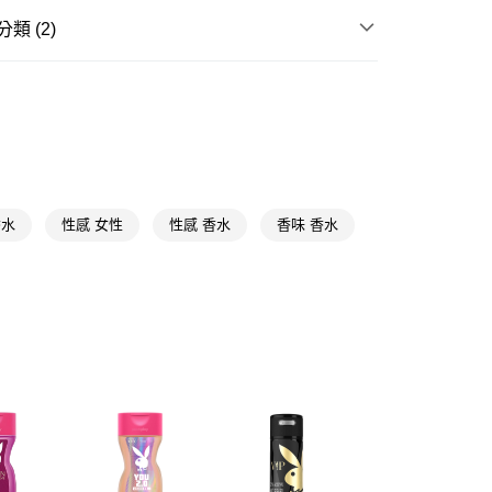
類 (2)
FTEE先享後付」】
先享後付是「在收到商品之後才付款」的支付方式。 讓您購物簡單
身體清潔
香氛
心！
：不需註冊會員、不需綁卡、不需儲值。
送專區
：只要手機號碼，簡訊認證，即可結帳。
送🚚)
：先確認商品／服務後，再付款。
00，滿NT$590(含以上)免運費
EE先享後付」結帳流程】
廠商直送🚚)
方式選擇「AFTEE先享後付」後，將跳轉至「AFTEE先享後
頁面，進行簡訊認證並確認金額後，即可完成結帳。
00
香水
性感 女性
性感 香水
香味 香水
成立數日內，您將收到繳費通知簡訊。
費通知簡訊後14天內，點擊此簡訊中的連結，可透過四大超商
網路銀行／等多元方式進行付款，方視為交易完成。
：結帳手續完成當下不需立刻繳費，但若您需要取消訂單，請聯
的店家。未經商家同意取消之訂單仍視為有效，需透過AFTEE
繳納相關費用。
否成功請以「AFTEE先享後付 」之結帳頁面顯示為準，若有關於
功／繳費後需取消欲退款等相關疑問，請聯繫「AFTEE先享後
援中心」
https://netprotections.freshdesk.com/support/home
項】
恩沛科技股份有限公司提供之「AFTEE先享後付」服務完成之
依本服務之必要範圍內提供個人資料，並將交易相關給付款項請
讓予恩沛科技股份有限公司。