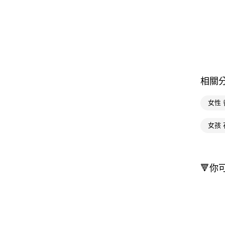
相關
女性 
女孩 
🔻你