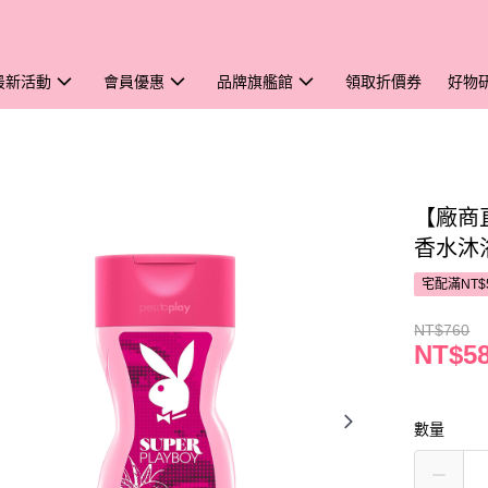
最新活動
會員優惠
品牌旗艦館
領取折價券
好物
【廠商
香水沐浴
宅配滿NT$
NT$760
NT$5
數量