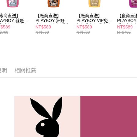
２．關於
https://aft
廠商直送】
【廠商直送】
【廠商直送】
【廠商直
３．未成
LAYBOY 就是性
PLAYBOY 狂野兔
PLAYBOY VIP兔女
PLAYBO
「AFTE
兔女郎經典保濕
女郎經典保濕香水
郎經典保濕香水沐
后兔女郎
$589
NT$589
NT$589
NT$589
任。
水沐浴膠
沐浴膠 250mlx3入
浴膠 250mlx3入組
香水沐浴
$760
NT$760
NT$760
NT$760
４．使用「
50mlx3入組
組
250mlx3
即時審查
結果請求
５．嚴禁
形，恩沛
動。
說明
相關推薦