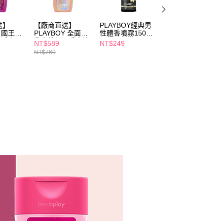
個人資料處理事宜，請瀏覽以下網址：
ee.tw/terms/#terms3
送】
【廠商直送】
PLAYBOY經典男
PLAYBOY女性體
年的使用者請事先徵得法定代理人或監護人之同意方可使用
Y 國王皇
PLAYBOY 全面啟
性體香噴霧150ml-
香噴霧150ml熱浪
E先享後付」，若未經同意申辦者引起之損失，本公司不負相關責
經典保濕
動女性保濕香水沐
VIP
女神
NT$589
NT$249
NT$185
膠
浴膠 250mlx3入組
NT$760
NT$249
AFTEE先享後付」時，將依據個別帳號之用戶狀況，依本公司
入組
核予不同之上限額度；若仍有額度不足之情形，本公司將視審查
用戶進行身份認證。
一人註冊多個帳號或使用他人資訊註冊。若發現惡意使用之情
科技股份有限公司將有權停止該用戶之使用額度並採取法律行