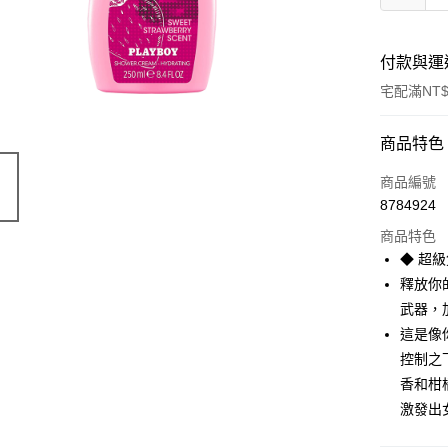
付款與運
宅配滿NT$
付款方式
商品特色
POYA支付
商品編號
8784924
信用卡一
商品特色
LINE Pay
◆ 超
釋放你
Apple Pay
武器，
街口支付
這是像
控制之
悠遊付
香和柑
Google Pa
激發出
AFTEE先