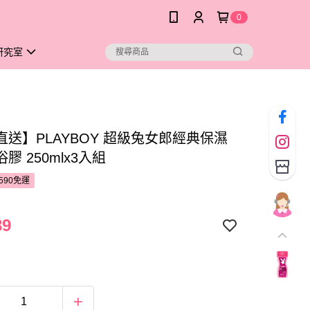
0
研究室
直送】PLAYBOY 超級兔女郎經典保濕
膠 250mlx3入組
590免運
89