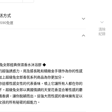
送方式
590免運
清除
紀錄
次付款
級兔女郎經典保濕香水沐浴膠 ◆
的超強誘惑力，用及膝長靴和精緻金手環作為你的性感
加上超級兔女郎香氛系列商品為你更加分。
你這樣性感女性的代表香味，噴上它讓所有人都在你的
下。超級兔女郎以異國情調的天堂花香混合著性感的麝
橘香調，讓你脫穎而出。這強大而性感的香味擁有足以
y
女孩的所有秘密的超能力。
享後付