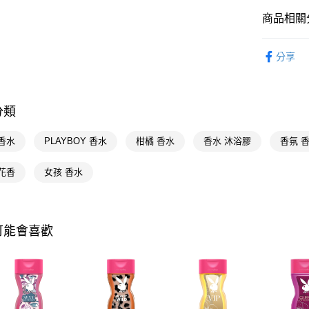
相關說明
商品相關分
【關於「A
AFTEE
個人清潔
便利好安
運送方式
分享
１．簡單
🚚廠商直
２．便利
宅配(廠商直
３．安心
每筆NT$1
分類
【「AFT
宅配(離島
１．於結帳
付」結帳
每筆NT$3
香水
PLAYBOY 香水
柑橘 香水
香水 沐浴膠
香氛 
２．訂單
３．收到繳
花香
女孩 香水
／ATM／
※ 請注意
絡購買商品
先享後付
※ 交易是
可能會喜歡
是否繳費成
付客戶支
【注意事
１．透過由
交易，需
求債權轉