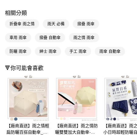
２．訂單成立數日內，您將收到繳費通知簡訊。
３．收到繳費通知簡訊後14天內，點擊此簡訊中的連結，可透過四大超商／
相關分類
ATM／網路銀行／等多元方式進行付款，方視為交易完成。
※ 請注意：結帳手續完成當下不需立刻繳費，但若您需要取消訂單，請聯絡
折疊傘 雨之情
雨天 必備
摺疊 雨傘
購買商品的店家。未經商家同意取消之訂單仍視為有效，需透過AFTEE先享
後付繳納相關費用。
車用 雨傘
摺疊 自動傘
雨之情 雨傘
※ 交易是否成功請以「AFTEE先享後付 」之結帳頁面顯示為準，若有關於
是否繳費成功／繳費後需取消欲退款等相關疑問，請聯繫「AFTEE先享後付
客戶支援中心」
https://netprotections.freshdesk.com/support/home
防曬 雨傘
紳士 雨傘
手工 雨傘
雨傘 自動傘
【注意事項】
１．透過由恩沛科技股份有限公司提供之「AFTEE先享後付」服務完成之交
🔻你可能會喜歡
易，需依本服務之必要範圍內提供個人資料，並將交易相關給付款項請求債
權轉讓予恩沛科技股份有限公司。
２．關於個人資料處理事宜，請瀏覽以下網址：
https://aftee.tw/terms/#terms3
３．未成年的使用者請事先徵得法定代理人或監護人之同意方可使用
「AFTEE先享後付」，若未經同意申辦者引起之損失，本公司不負相關責
任。
４．使用「AFTEE先享後付」時，將依據個別帳號之用戶狀況，依本公司即
時審查核予不同之上限額度；若仍有額度不足之情形，本公司將視審查結果
請求用戶進行身份認證。
【廠商直送】雨之情輕
【廠商直送】雨之情防
【廠商直送】雨
５．嚴禁一人註冊多個帳號或使用他人資訊註冊。若發現惡意使用之情形，
恩沛科技股份有限公司將有權停止該用戶之使用額度並採取法律行動。
扁防曬百搭自動傘_多
曬雙雙加大自動傘-多
小日時超輕防曬