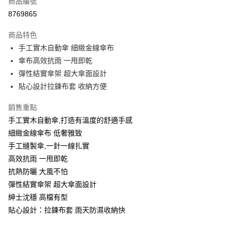
商品編號
信用卡一次付款
8769865
LINE Pay
商品特色
Apple Pay
手工實木自動傘 細緻金線傘布
傘布高效抗雨 一甩即乾
街口支付
彈性結實傘架 超大傘面設計
悠遊付
貼心設計拉鍊布套 收納方便
Google Pay
銷售重點
手工實木自動傘,打造有溫度的舒適手感
AFTEE先享後付
細緻金線傘布 低奢雅致
相關說明
手工縫製傘,一針一線扎實
【關於「AFTEE先享後付」】
AFTEE先享後付是「在收到商品之後才付款」的支付方式。 讓您購物簡單
高效抗雨 一甩即乾
運送方式
便利好安心！
抗熱防曬 大風不怕
１．簡單：不需註冊會員、不需綁卡、不需儲值。
宅配(廠商直送🚚)
２．便利：只要手機號碼，簡訊認證，即可結帳。
彈性結實傘架 超大傘面設計
每筆NT$100，滿NT$590(含以上)免運費
３．安心：先確認商品／服務後，再付款。
紳士沈穩 高檔有型
宅配(離島廠商直送🚚)
貼心設計：拉鍊布套 雨天防濕收納快
【「AFTEE先享後付」結帳流程】
１．於結帳方式選擇「AFTEE先享後付」後，將跳轉至「AFTEE先享後付」
每筆NT$300
結帳頁面，進行簡訊認證並確認金額後，即可完成結帳。