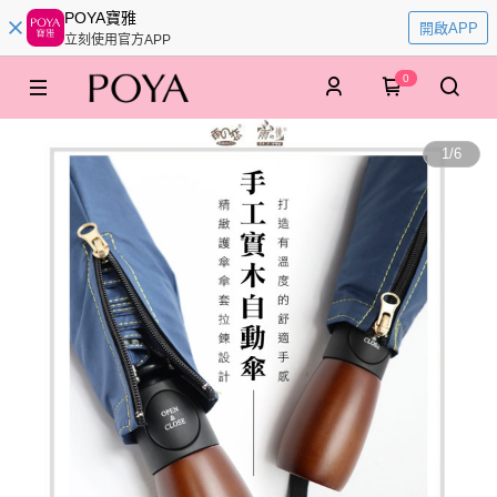
POYA寶雅
開啟APP
立刻使用官方APP
0
1
/
6