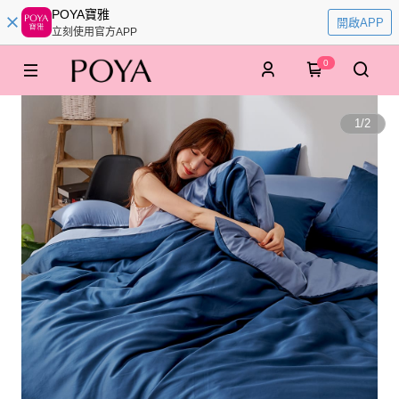
POYA寶雅
開啟APP
立刻使用官方APP
0
1
/
2