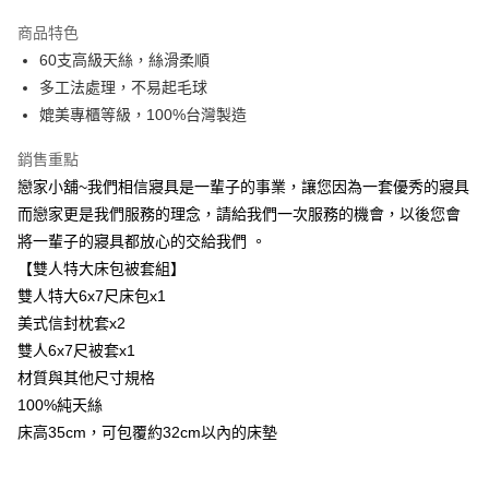
LINE Pay
商品特色
Apple Pay
60支高級天絲，絲滑柔順
多工法處理，不易起毛球
街口支付
媲美專櫃等級，100%台灣製造
悠遊付
銷售重點
Google Pay
戀家小舖~我們相信寢具是一輩子的事業，讓您因為一套優秀的寢具
而戀家更是我們服務的理念，請給我們一次服務的機會，以後您會
AFTEE先享後付
將一輩子的寢具都放心的交給我們 。
相關說明
【雙人特大床包被套組】
【關於「AFTEE先享後付」】
AFTEE先享後付是「在收到商品之後才付款」的支付方式。 讓您購物簡單
雙人特大6x7尺床包x1
運送方式
便利好安心！
美式信封枕套x2
１．簡單：不需註冊會員、不需綁卡、不需儲值。
宅配(廠商直送🚚)
２．便利：只要手機號碼，簡訊認證，即可結帳。
雙人6x7尺被套x1
每筆NT$100，滿NT$590(含以上)免運費
３．安心：先確認商品／服務後，再付款。
材質與其他尺寸規格
宅配(離島廠商直送🚚)
100%純天絲
【「AFTEE先享後付」結帳流程】
１．於結帳方式選擇「AFTEE先享後付」後，將跳轉至「AFTEE先享後付」
每筆NT$300
床高35cm，可包覆約32cm以內的床墊
結帳頁面，進行簡訊認證並確認金額後，即可完成結帳。
２．訂單成立數日內，您將收到繳費通知簡訊。
３．收到繳費通知簡訊後14天內，點擊此簡訊中的連結，可透過四大超商／