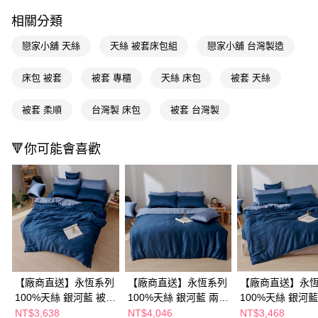
ATM／網路銀行／等多元方式進行付款，方視為交易完成。
相關分類
※ 請注意：結帳手續完成當下不需立刻繳費，但若您需要取消訂單，請聯絡
購買商品的店家。未經商家同意取消之訂單仍視為有效，需透過AFTEE先享
戀家小舖 天絲
天絲 被套床包組
戀家小舖 台灣製造
後付繳納相關費用。
※ 交易是否成功請以「AFTEE先享後付 」之結帳頁面顯示為準，若有關於
是否繳費成功／繳費後需取消欲退款等相關疑問，請聯繫「AFTEE先享後付
床包 被套
被套 專櫃
天絲 床包
被套 天絲
客戶支援中心」
https://netprotections.freshdesk.com/support/home
被套 柔順
台灣製 床包
被套 台灣製
【注意事項】
１．透過由恩沛科技股份有限公司提供之「AFTEE先享後付」服務完成之交
易，需依本服務之必要範圍內提供個人資料，並將交易相關給付款項請求債
🔻你可能會喜歡
權轉讓予恩沛科技股份有限公司。
２．關於個人資料處理事宜，請瀏覽以下網址：
https://aftee.tw/terms/#terms3
３．未成年的使用者請事先徵得法定代理人或監護人之同意方可使用
「AFTEE先享後付」，若未經同意申辦者引起之損失，本公司不負相關責
任。
４．使用「AFTEE先享後付」時，將依據個別帳號之用戶狀況，依本公司即
時審查核予不同之上限額度；若仍有額度不足之情形，本公司將視審查結果
請求用戶進行身份認證。
５．嚴禁一人註冊多個帳號或使用他人資訊註冊。若發現惡意使用之情形，
恩沛科技股份有限公司將有權停止該用戶之使用額度並採取法律行動。
【廠商直送】永恆系列
【廠商直送】永恆系列
【廠商直送】永
100%天絲 銀河藍 被套
100%天絲 銀河藍 兩用
100%天絲 銀河藍
床包組-加大
被套床包組-加大
床包組-雙人
NT$3,638
NT$4,046
NT$3,468