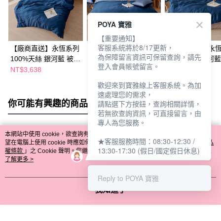
POYA 寶雅
【重要通知】
客服系統將於8/17更新，
【廠商直送】永恆系列
【廠商直送】永恆系列
【廠商直送】永
為保障留言資訊可保留查詢，請先
100%天絲 銀河藍 被套
100%天絲 銀河藍 兩用
100%天絲 銀河藍
登入會員帳號留言。
床包組-加大
被套床包組-加大
床包組-雙人
NT$3,638
NT$4,046
NT$3,468
歡迎來到寶雅線上客服系統。為加
速處理您的需求，
你可能有興趣的商品
全站排行
請點選下方按鈕，查詢相關詳情，
若無欲查詢資訊，可直接留言，由
專人為您服務。
本網站中使用 cookie，欲查詢有關本網站使用 cookie 方式之詳情，及若您不希
★客服服務時間：08:30-12:30 /
熱門標籤
望在電腦上使用 cookie 時應如何變更電腦的 cookie 設定，請參閱本網站「
隱私
13:30-17:30 (假日/國定假日休息)
權條款
」之 Cookie 聲明。您繼續使用本網站即表示您同意本公司得按本網站使
用條款之 Cookie 聲明使用 cookie。
了解更多 >
Reply to POYA 寶雅
我知道了