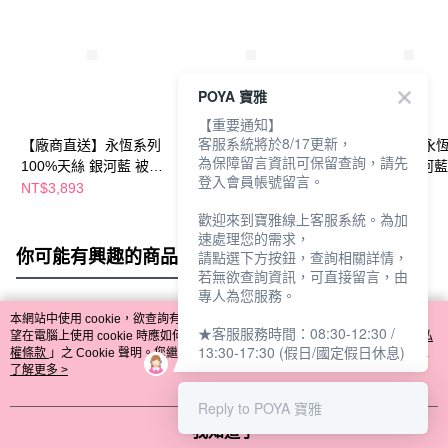
POYA 寶雅
【重要通知】
客服系統將於8/17更新，
【廠商直送】永恆系列
【廠商直送】永恆系列
【廠商直送】永
為保障留言資訊可保留查詢，請先
100%天絲 銀河藍 被套
100%天絲 銀河藍 兩用
100%天絲 銀河藍
登入會員帳號留言。
床包組-特大
被套床包組-加大
床包組-加大
NT$3,893
NT$4,046
NT$3,638
歡迎來到寶雅線上客服系統。為加
速處理您的需求，
你可能有興趣的商品
全站排行
請點選下方按鈕，查詢相關詳情，
若無欲查詢資訊，可直接留言，由
專人為您服務。
本網站中使用 cookie，欲查詢有關本網站使用 cookie 方式之詳情，及若您不希
★客服服務時間：08:30-12:30 /
熱門標籤
望在電腦上使用 cookie 時應如何變更電腦的 cookie 設定，請參閱本網站「
隱私
13:30-17:30 (假日/國定假日休息)
權條款
」之 Cookie 聲明。您繼續使用本網站即表示您同意本公司得按本網站使
用條款之 Cookie 聲明使用 cookie。
了解更多 >
Reply to POYA 寶雅
我知道了