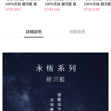
100%天絲 銀河藍 被套
100%天絲 銀河藍 兩用
100%天絲 銀河藍
床包組-特大
被套床包組-加大
床包組-加大
NT$3,893
NT$4,046
NT$3,638
詳細說明
相關推薦