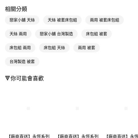
ATM／網路銀行／等多元方式進行付款，方視為交易完成。
相關分類
※ 請注意：結帳手續完成當下不需立刻繳費，但若您需要取消訂單，請聯絡
購買商品的店家。未經商家同意取消之訂單仍視為有效，需透過AFTEE先享
戀家小舖 天絲
天絲 被套床包組
兩用 被套床包組
後付繳納相關費用。
※ 交易是否成功請以「AFTEE先享後付 」之結帳頁面顯示為準，若有關於
是否繳費成功／繳費後需取消欲退款等相關疑問，請聯繫「AFTEE先享後付
天絲 兩用
戀家小舖 台灣製造
床包組 被套
客戶支援中心」
https://netprotections.freshdesk.com/support/home
床包組 兩用
床包組 天絲
兩用 被套
【注意事項】
１．透過由恩沛科技股份有限公司提供之「AFTEE先享後付」服務完成之交
易，需依本服務之必要範圍內提供個人資料，並將交易相關給付款項請求債
台灣製造 被套
權轉讓予恩沛科技股份有限公司。
２．關於個人資料處理事宜，請瀏覽以下網址：
https://aftee.tw/terms/#terms3
🔻你可能會喜歡
３．未成年的使用者請事先徵得法定代理人或監護人之同意方可使用
「AFTEE先享後付」，若未經同意申辦者引起之損失，本公司不負相關責
任。
４．使用「AFTEE先享後付」時，將依據個別帳號之用戶狀況，依本公司即
時審查核予不同之上限額度；若仍有額度不足之情形，本公司將視審查結果
請求用戶進行身份認證。
５．嚴禁一人註冊多個帳號或使用他人資訊註冊。若發現惡意使用之情形，
恩沛科技股份有限公司將有權停止該用戶之使用額度並採取法律行動。
【廠商直送】永恆系列
【廠商直送】永恆系列
【廠商直送】永