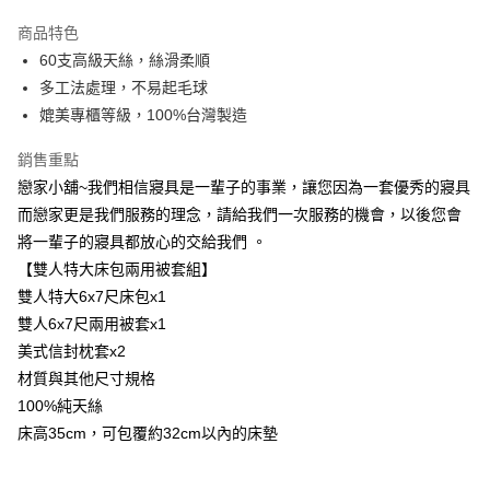
LINE Pay
商品特色
Apple Pay
60支高級天絲，絲滑柔順
多工法處理，不易起毛球
街口支付
媲美專櫃等級，100%台灣製造
悠遊付
銷售重點
Google Pay
戀家小舖~我們相信寢具是一輩子的事業，讓您因為一套優秀的寢具
而戀家更是我們服務的理念，請給我們一次服務的機會，以後您會
AFTEE先享後付
將一輩子的寢具都放心的交給我們 。
相關說明
【雙人特大床包兩用被套組】
【關於「AFTEE先享後付」】
AFTEE先享後付是「在收到商品之後才付款」的支付方式。 讓您購物簡單
雙人特大6x7尺床包x1
運送方式
便利好安心！
雙人6x7尺兩用被套x1
１．簡單：不需註冊會員、不需綁卡、不需儲值。
宅配(廠商直送🚚)
２．便利：只要手機號碼，簡訊認證，即可結帳。
美式信封枕套x2
每筆NT$100，滿NT$590(含以上)免運費
３．安心：先確認商品／服務後，再付款。
材質與其他尺寸規格
宅配(離島廠商直送🚚)
100%純天絲
【「AFTEE先享後付」結帳流程】
１．於結帳方式選擇「AFTEE先享後付」後，將跳轉至「AFTEE先享後付」
每筆NT$300
床高35cm，可包覆約32cm以內的床墊
結帳頁面，進行簡訊認證並確認金額後，即可完成結帳。
２．訂單成立數日內，您將收到繳費通知簡訊。
３．收到繳費通知簡訊後14天內，點擊此簡訊中的連結，可透過四大超商／