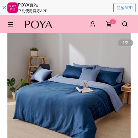
POYA寶雅
開啟APP
立刻使用官方APP
0
1
/
2