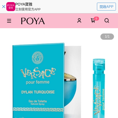
POYA寶雅
開啟APP
立刻使用官方APP
0
1
/
1