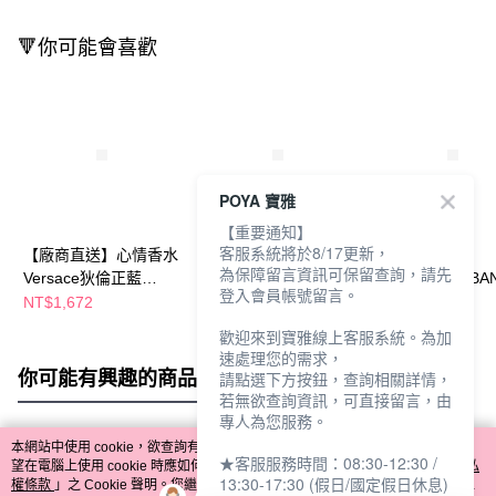
🔻你可能會喜歡
POYA 寶雅
【重要通知】
客服系統將於8/17更新，
【廠商直送】心情香水
【廠商直送】
【廠商直送】
為保障留言資訊可保留查詢，請先
Versace狄倫正藍
VERSACE狄倫淡藍女
DOLCE&GABBA
登入會員帳號留言。
100ml
性淡香水迷你瓶5ml
藍男性小香水4.5m
NT$1,672
NT$249
NT$312
歡迎來到寶雅線上客服系統。為加
速處理您的需求，
你可能有興趣的商品
全站排行
請點選下方按鈕，查詢相關詳情，
若無欲查詢資訊，可直接留言，由
專人為您服務。
本網站中使用 cookie，欲查詢有關本網站使用 cookie 方式之詳情，及若您不希
★客服服務時間：08:30-12:30 /
熱門標籤
望在電腦上使用 cookie 時應如何變更電腦的 cookie 設定，請參閱本網站「
隱私
13:30-17:30 (假日/國定假日休息)
權條款
」之 Cookie 聲明。您繼續使用本網站即表示您同意本公司得按本網站使