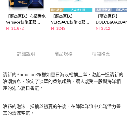
ATM／網路銀行／等多元方式進行付款，方視為交易完成。
※ 請注意：結帳手續完成當下不需立刻繳費，但若您需要取消訂單，請聯絡
購買商品的店家。未經商家同意取消之訂單仍視為有效，需透過AFTEE先享
【廠商直送】心情香水
【廠商直送】
【廠商直送】
後付繳納相關費用。
Versace狄倫正藍
VERSACE狄倫淡藍女
DOLCE&GABBA
※ 交易是否成功請以「AFTEE先享後付 」之結帳頁面顯示為準，若有關於
100ml
性淡香水迷你瓶5ml
藍男性小香水4.5m
NT$1,672
NT$249
NT$312
是否繳費成功／繳費後需取消欲退款等相關疑問，請聯繫「AFTEE先享後付
客戶支援中心」
https://netprotections.freshdesk.com/support/home
【注意事項】
１．透過由恩沛科技股份有限公司提供之「AFTEE先享後付」服務完成之交
詳細說明
商品規格
相關推薦
易，需依本服務之必要範圍內提供個人資料，並將交易相關給付款項請求債
權轉讓予恩沛科技股份有限公司。
２．關於個人資料處理事宜，請瀏覽以下網址：
https://aftee.tw/terms/#terms3
清新的Primofiore檸檬如夏日海浪輕撲上岸，激起一道清新的
３．未成年的使用者請事先徵得法定代理人或監護人之同意方可使用
「AFTEE先享後付」，若未經同意申辦者引起之損失，本公司不負相關責
浪潮氣息，確定了淡藍的香氛起點，讓人感受一股與海洋相
任。
連的沁心夏日香氣。
４．使用「AFTEE先享後付」時，將依據個別帳號之用戶狀況，依本公司即
時審查核予不同之上限額度；若仍有額度不足之情形，本公司將視審查結果
請求用戶進行身份認證。
５．嚴禁一人註冊多個帳號或使用他人資訊註冊。若發現惡意使用之情形，
浪花的泡沫，採摘於初夏的午後，在陣陣洋流中充滿活力豐
恩沛科技股份有限公司將有權停止該用戶之使用額度並採取法律行動。
富的清涼空氣。