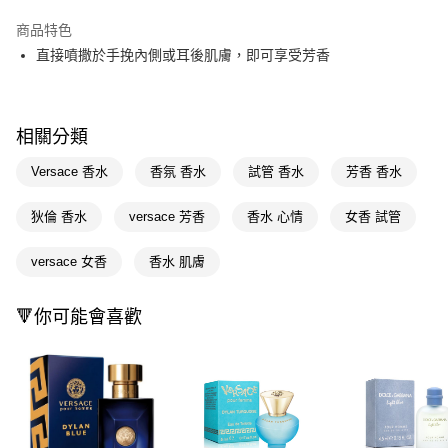
LINE Pay
商品特色
Apple Pay
直接噴撒於手挽內側或耳後肌膚，即可享受芳香
街口支付
悠遊付
相關分類
Google Pay
Versace 香水
香氛 香水
試管 香水
芳香 香水
AFTEE先享後付
狄倫 香水
versace 芳香
香水 心情
女香 試管
相關說明
【關於「AFTEE先享後付」】
versace 女香
香水 肌膚
AFTEE先享後付是「在收到商品之後才付款」的支付方式。 讓您購物簡單
運送方式
便利好安心！
１．簡單：不需註冊會員、不需綁卡、不需儲值。
宅配(廠商直送🚚)
🔻你可能會喜歡
２．便利：只要手機號碼，簡訊認證，即可結帳。
每筆NT$100，滿NT$590(含以上)免運費
３．安心：先確認商品／服務後，再付款。
宅配(離島廠商直送🚚)
【「AFTEE先享後付」結帳流程】
１．於結帳方式選擇「AFTEE先享後付」後，將跳轉至「AFTEE先享後付」
每筆NT$300
結帳頁面，進行簡訊認證並確認金額後，即可完成結帳。
２．訂單成立數日內，您將收到繳費通知簡訊。
３．收到繳費通知簡訊後14天內，點擊此簡訊中的連結，可透過四大超商／