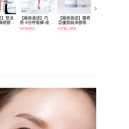
ee.tw/terms/#terms3
年的使用者請事先徵得法定代理人或監護人之同意方可使用
E先享後付」，若未經同意申辦者引起之損失，本公司不負相關責
送】悠活
【廠商直送】巧
【廠商直送】露奇
【廠商直送】露奇
煥妍膠原
奇-9分呼吸褲-玫瑰
亞優質純淨膠原蛋
亞優質純淨膠原蛋
AFTEE先享後付」時，將依據個別帳號之用戶狀況，依本公司
-新版(7
粉
白粉30入2罐
白粉30入
NT$980
NT$1,888
NT$980
核予不同之上限額度；若仍有額度不足之情形，本公司將視審查
用戶進行身份認證。
一人註冊多個帳號或使用他人資訊註冊。若發現惡意使用之情
科技股份有限公司將有權停止該用戶之使用額度並採取法律行