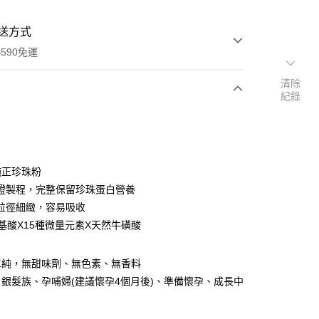
送方式
590免運
清除
紀錄
次付款
純正珍珠粉
證製程，完整保留珍珠蛋白營養
粒徑細緻，容易吸收
胺基酸X15種微量元素X天然牛磺酸
單純，無甜味劑、無色素、無香料
y
銀髮族、孕哺婦(建議懷孕4個月後)、準備懷孕、成長中
享後付