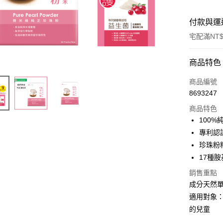
付款與運
宅配滿NT$
付款方式
商品特色
POYA支付
商品編號
8693247
信用卡一
商品特色
LINE Pay
100%
專利認
Apple Pay
珍珠粉
街口支付
17種
悠遊付
銷售重點
成分天然
Google Pa
適用對象：
AFTEE先
的兒童
相關說明