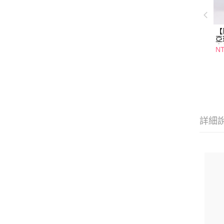
【
亞
白
NT
詳細