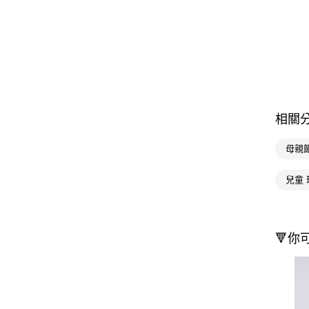
相關
母親
兒童
🔻你