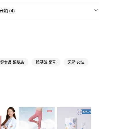
FTEE先享後付」】
先享後付是「在收到商品之後才付款」的支付方式。 讓您購物簡單
類 (4)
心！
：不需註冊會員、不需綁卡、不需儲值。
美顏/膠原蛋白
：只要手機號碼，簡訊認證，即可結帳。
送🚚)
：先確認商品／服務後，再付款。
送專區
00，滿NT$590(含以上)免運費
📢
EE先享後付」結帳流程】
👑精緻出遊指南 08/05-08/18
滿$688享點數8%
廠商直送🚚)
方式選擇「AFTEE先享後付」後，將跳轉至「AFTEE先享後
頁面，進行簡訊認證並確認金額後，即可完成結帳。
00
📢
成立數日內，您將收到繳費通知簡訊。
👑精緻出遊指南 08/05-08/18
隨身防護中
費通知簡訊後14天內，點擊此簡訊中的連結，可透過四大超商
健食品 銀髮族
胺基酸 兒童
天然 女性
網路銀行／等多元方式進行付款，方視為交易完成。
：結帳手續完成當下不需立刻繳費，但若您需要取消訂單，請聯
的店家。未經商家同意取消之訂單仍視為有效，需透過AFTEE
繳納相關費用。
否成功請以「AFTEE先享後付 」之結帳頁面顯示為準，若有關於
功／繳費後需取消欲退款等相關疑問，請聯繫「AFTEE先享後
援中心」
https://netprotections.freshdesk.com/support/home
項】
恩沛科技股份有限公司提供之「AFTEE先享後付」服務完成之
依本服務之必要範圍內提供個人資料，並將交易相關給付款項請
讓予恩沛科技股份有限公司。
個人資料處理事宜，請瀏覽以下網址：