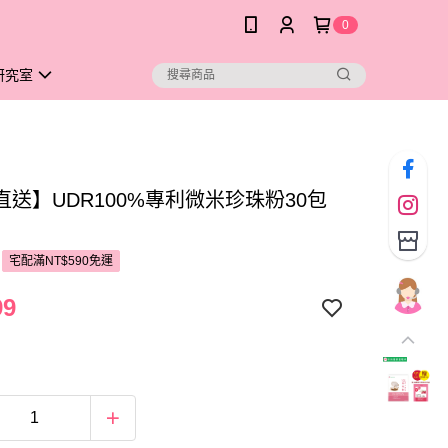
0
研究室
直送】UDR100%專利微米珍珠粉30包
宅配滿NT$590免運
99