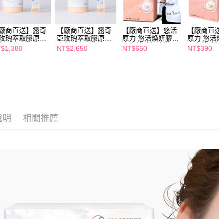
https://aft
３．未成
「AFTE
廠商直送】露奇
【廠商直送】露奇
【廠商直送】悠活
【廠商直
任。
玫瑰萃取膠原蛋
亞玫瑰萃取膠原蛋
原力 悠活煥妍膠原
原力 悠活
４．使用「
粉30入
白粉30入2罐
蛋白精華粉-新版
蛋白精華粉
$1,380
NT$2,650
NT$650
NT$390
即時審查
(15入/盒)
入/盒)
結果請求
５．嚴禁
形，恩沛
動。
說明
相關推薦