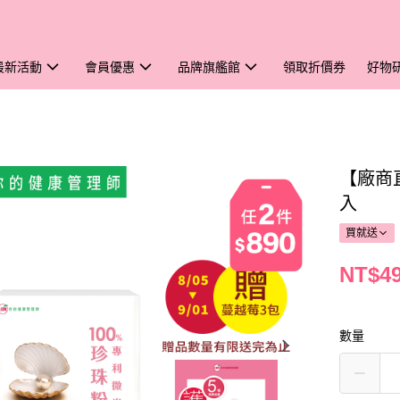
最新活動
會員優惠
品牌旗艦館
領取折價券
好物
【廠商
入
買就送
NT$4
數量