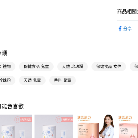
【關於「A
AFTEE
商品相關分
便利好安
運送方式
１．簡單
醫療/保健
２．便利
分享
宅配(廠商直
３．安心
🚚廠商直
每筆NT$1
📢主題活動
【「AFT
宅配(離島
１．於結帳
倍回饋
分類
付」結帳
每筆NT$3
📢主題活動
２．訂單
３．收到繳
節 禮物
保健食品 兒童
天然 珍珠粉
保健食品 女性
保
／ATM／
※ 請注意
 珍珠粉
天然 兒童
香料 兒童
絡購買商品
先享後付
※ 交易是
是否繳費成
付客戶支
可能會喜歡
【注意事
１．透過由
交易，需
求債權轉
２．關於