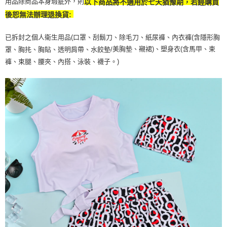
用品除商品本身瑕疵外，則
以下商品將不適用於七天猶豫期，若經購買
後恕無法辦理退換貨:
已拆封之個人衛生用品(口罩、刮鬍刀、除毛刀、紙尿褲、內衣褲(含隱形胸
美胸墊、襯裙)、塑身衣(含馬甲、束
罩、胸扥、胸貼、透明肩帶、水餃墊/
褲、束腿、腰夾、內搭、泳裝、襪子。)