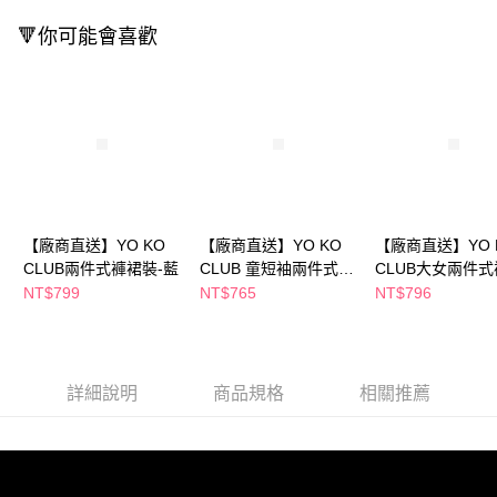
ATM／網路銀行／等多元方式進行付款，方視為交易完成。
※ 請注意：結帳手續完成當下不需立刻繳費，但若您需要取消訂單，請聯絡
🔻你可能會喜歡
購買商品的店家。未經商家同意取消之訂單仍視為有效，需透過AFTEE先享
後付繳納相關費用。
※ 交易是否成功請以「AFTEE先享後付 」之結帳頁面顯示為準，若有關於
是否繳費成功／繳費後需取消欲退款等相關疑問，請聯繫「AFTEE先享後付
客戶支援中心」
https://netprotections.freshdesk.com/support/home
【注意事項】
１．透過由恩沛科技股份有限公司提供之「AFTEE先享後付」服務完成之交
易，需依本服務之必要範圍內提供個人資料，並將交易相關給付款項請求債
權轉讓予恩沛科技股份有限公司。
【廠商直送】YO KO
【廠商直送】YO KO
【廠商直送】YO 
２．關於個人資料處理事宜，請瀏覽以下網址：
CLUB兩件式褲裙裝-藍
CLUB 童短袖兩件式裙
CLUB大女兩件
https://aftee.tw/terms/#terms3
裝-花
NT$799
NT$765
NT$796
３．未成年的使用者請事先徵得法定代理人或監護人之同意方可使用
「AFTEE先享後付」，若未經同意申辦者引起之損失，本公司不負相關責
任。
４．使用「AFTEE先享後付」時，將依據個別帳號之用戶狀況，依本公司即
時審查核予不同之上限額度；若仍有額度不足之情形，本公司將視審查結果
詳細說明
商品規格
相關推薦
請求用戶進行身份認證。
５．嚴禁一人註冊多個帳號或使用他人資訊註冊。若發現惡意使用之情形，
恩沛科技股份有限公司將有權停止該用戶之使用額度並採取法律行動。