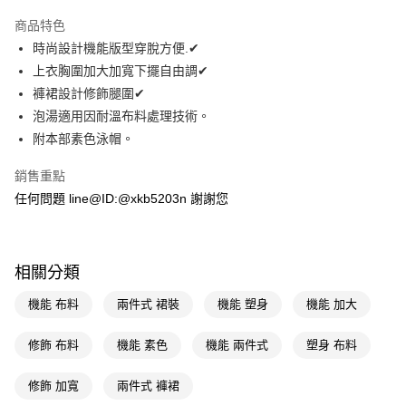
LINE Pay
商品特色
Apple Pay
時尚設計機能版型穿脫方便.✔
上衣胸圍加大加寬下擺自由調✔
街口支付
褲裙設計修飾腿圍✔
悠遊付
泡湯適用因耐溫布料處理技術。
附本部素色泳帽。
Google Pay
銷售重點
AFTEE先享後付
任何問題 line@ID:@xkb5203n 謝謝您
相關說明
【關於「AFTEE先享後付」】
AFTEE先享後付是「在收到商品之後才付款」的支付方式。 讓您購物簡單
運送方式
便利好安心！
１．簡單：不需註冊會員、不需綁卡、不需儲值。
相關分類
宅配(廠商直送🚚)
２．便利：只要手機號碼，簡訊認證，即可結帳。
每筆NT$100，滿NT$590(含以上)免運費
３．安心：先確認商品／服務後，再付款。
機能 布料
兩件式 裙裝
機能 塑身
機能 加大
宅配(離島廠商直送🚚)
【「AFTEE先享後付」結帳流程】
修飾 布料
機能 素色
機能 兩件式
塑身 布料
１．於結帳方式選擇「AFTEE先享後付」後，將跳轉至「AFTEE先享後付」
每筆NT$300
結帳頁面，進行簡訊認證並確認金額後，即可完成結帳。
２．訂單成立數日內，您將收到繳費通知簡訊。
修飾 加寬
兩件式 褲裙
３．收到繳費通知簡訊後14天內，點擊此簡訊中的連結，可透過四大超商／