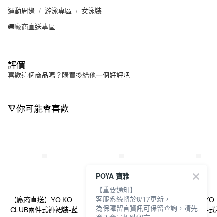
運動周邊
游泳專區
女泳裝
🚚廠商直送專區
評價
喜歡這個商品嗎？購買後給他一個好評吧
🔻你可能會喜歡
POYA 寶雅
【重要通知】
客服系統將於8/17更新，
【廠商直送】YO KO
【廠商直送】YO KO
【廠商直送】YO 
為保障留言資訊可保留查詢，請先
CLUB兩件式褲裙裝-藍
CLUB 童短袖兩件式裙
CLUB大女兩件