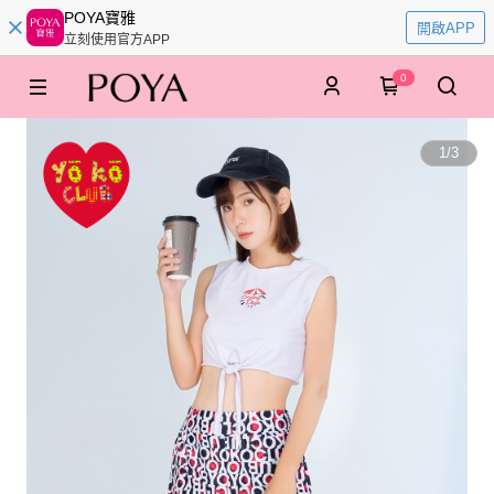
POYA寶雅
開啟APP
立刻使用官方APP
0
1
/
3