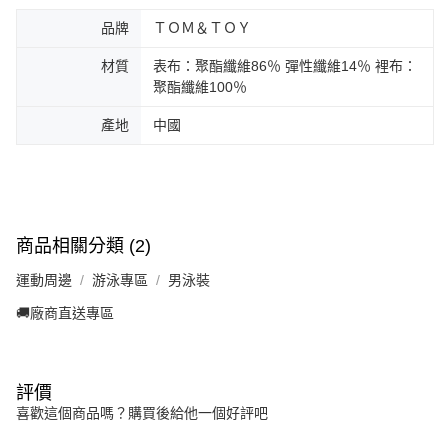
品牌
ＴＯＭ＆ＴＯＹ
材質
表布：聚酯纖維86％ 彈性纖維14％ 裡布：
聚酯纖維100％
產地
中國
商品相關分類 (2)
運動周邊
游泳專區
男泳裝
🚚廠商直送專區
評價
喜歡這個商品嗎？購買後給他一個好評吧