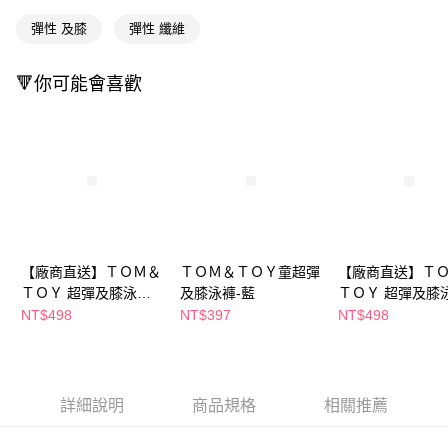
２．訂單成立數日內，您將收到繳費通知簡訊。
３．收到繳費通知簡訊後14天內，點擊此簡訊中的連結，可透過四大超商／
彈性 及膝
彈性 纖維
ATM／網路銀行／等多元方式進行付款，方視為交易完成。
※ 請注意：結帳手續完成當下不需立刻繳費，但若您需要取消訂單，請聯絡
購買商品的店家。未經商家同意取消之訂單仍視為有效，需透過AFTEE先享
🔻你可能會喜歡
後付繳納相關費用。
※ 交易是否成功請以「AFTEE先享後付 」之結帳頁面顯示為準，若有關於
是否繳費成功／繳費後需取消欲退款等相關疑問，請聯繫「AFTEE先享後付
客戶支援中心」
https://netprotections.freshdesk.com/support/home
【注意事項】
１．透過由恩沛科技股份有限公司提供之「AFTEE先享後付」服務完成之交
易，需依本服務之必要範圍內提供個人資料，並將交易相關給付款項請求債
權轉讓予恩沛科技股份有限公司。
２．關於個人資料處理事宜，請瀏覽以下網址：
【廠商直送】ＴＯＭ＆
ＴＯＭ＆ＴＯＹ童超彈
【廠商直送】Ｔ
https://aftee.tw/terms/#terms3
３．未成年的使用者請事先徵得法定代理人或監護人之同意方可使用
ＴＯＹ 超彈及膝泳褲-
及膝泳褲-藍
ＴＯＹ 超彈及膝
「AFTEE先享後付」，若未經同意申辦者引起之損失，本公司不負相關責
藍
黑
NT$498
NT$397
NT$498
任。
４．使用「AFTEE先享後付」時，將依據個別帳號之用戶狀況，依本公司即
時審查核予不同之上限額度；若仍有額度不足之情形，本公司將視審查結果
請求用戶進行身份認證。
５．嚴禁一人註冊多個帳號或使用他人資訊註冊。若發現惡意使用之情形，
詳細說明
商品規格
相關推薦
恩沛科技股份有限公司將有權停止該用戶之使用額度並採取法律行動。