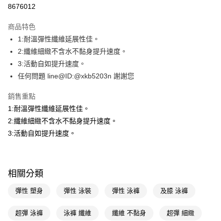
信用卡一次付款
8676012
LINE Pay
商品特色
Apple Pay
1:耐溫彈性纖維延展性佳。
2:纖維細緻不含水不黏身提升速度。
街口支付
3:活動自如提升速度。
悠遊付
任何問題 line@ID:@xkb5203n 謝謝您
Google Pay
銷售重點
1:耐溫彈性纖維延展性佳。
AFTEE先享後付
2:纖維細緻不含水不黏身提升速度。
相關說明
3:活動自如提升速度。
【關於「AFTEE先享後付」】
AFTEE先享後付是「在收到商品之後才付款」的支付方式。 讓您購物簡單
運送方式
便利好安心！
１．簡單：不需註冊會員、不需綁卡、不需儲值。
宅配(廠商直送🚚)
２．便利：只要手機號碼，簡訊認證，即可結帳。
相關分類
每筆NT$100，滿NT$590(含以上)免運費
３．安心：先確認商品／服務後，再付款。
彈性 塑身
彈性 泳裝
彈性 泳褲
及膝 泳褲
宅配(離島廠商直送🚚)
【「AFTEE先享後付」結帳流程】
１．於結帳方式選擇「AFTEE先享後付」後，將跳轉至「AFTEE先享後付」
每筆NT$300
結帳頁面，進行簡訊認證並確認金額後，即可完成結帳。
超彈 泳褲
泳褲 纖維
纖維 不黏身
超彈 細緻