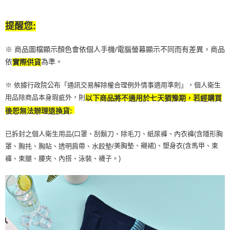
提醒您:
※ 商品圖檔顯示顏色會依個人手機/電腦螢幕顯示不同而有差異，商品
依
為準。
實際供貨
※ 依據行政院公布「通訊交易解除權合理例外情事適用準則」，個人衛生
用品除商品本身瑕疵外，則
以下商品將不適用於七天猶豫期，若經購買
後恕無法辦理退換貨:
已拆封之個人衛生用品(口罩、刮鬍刀、除毛刀、紙尿褲、內衣褲(含隱形胸
美胸墊、襯裙)、塑身衣(含馬甲、束
罩、胸扥、胸貼、透明肩帶、水餃墊/
褲、束腿、腰夾、內搭、泳裝、襪子。)