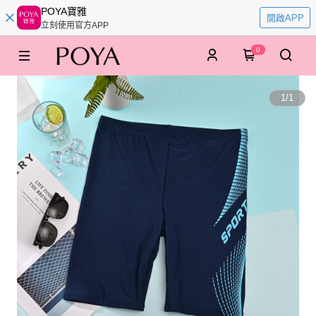
POYA寶雅
開啟APP
立刻使用官方APP
0
1
/
1