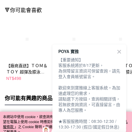
🔻你可能會喜歡
POYA 寶雅
【重要通知】
客服系統將於8/17更新，
【廠商直送】ＴＯＭ＆
ＴＯＭ＆ＴＯＹ童超彈
【廠商直送】Ｔ
為保障留言資訊可保留查詢，請先
ＴＯＹ 超彈及膝泳褲-
及膝泳褲-藍
ＴＯＹ 超彈及膝
登入會員帳號留言。
藍
黑
NT$498
NT$397
NT$498
歡迎來到寶雅線上客服系統。為加
速處理您的需求，
你可能有興趣的商品
全站排行
請點選下方按鈕，查詢相關詳情，
若無欲查詢資訊，可直接留言，由
專人為您服務。
本網站中使用 cookie，欲查詢有關本網站使用 cookie 方式之詳情，及若您不希
★客服服務時間：08:30-12:30 /
熱門標籤
望在電腦上使用 cookie 時應如何變更電腦的 cookie 設定，請參閱本網站「
隱私
13:30-17:30 (假日/國定假日休息)
權條款
」之 Cookie 聲明。您繼續使用本網站即表示您同意本公司得按本網站使