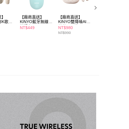
年的使用者請事先徵得法定代理人或監護人之同意方可使用
E先享後付」，若未經同意申辦者引起之損失，本公司不負相關責
送】
【廠商直送】
【廠商直送】
【廠商直送】咖啡
AFTEE先享後付」時，將依據個別帳號之用戶狀況，依本公司
迷你K歌藍
KINYO藍牙無線雙
KINYO雙降噪AI智
杯無線藍牙耳機-
核予不同之上限額度；若仍有額度不足之情形，本公司將視審查
模滑鼠-GBM1850-
慧藍牙耳機
色任選
NT$449
NT$980
NT$549
用戶進行身份認證。
綠
NT$990
一人註冊多個帳號或使用他人資訊註冊。若發現惡意使用之情
科技股份有限公司將有權停止該用戶之使用額度並採取法律行