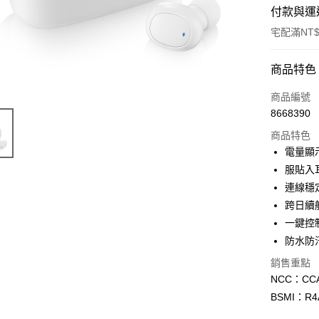
付款與運
宅配滿NT$
付款方式
商品特色
POYA支付
商品編號
8668390
信用卡一
商品特色
LINE Pay
電量顯
服貼入
Apple Pay
連線穩
街口支付
跨日續
一鍵控
悠遊付
防水防
Google Pa
銷售重點
AFTEE先
NCC：CCA
相關說明
BSMI：R4
【關於「A