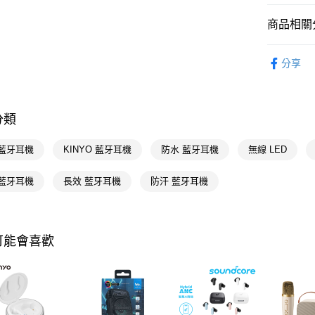
AFTEE
便利好安
運送方式
商品相關分
１．簡單
２．便利
宅配(廠商直
3C/家電
３．安心
分享
每筆NT$1
🚚廠商直
【「AFT
宅配(離島
１．於結帳
付」結帳
每筆NT$3
分類
２．訂單
３．收到繳
／ATM／
 藍牙耳機
KINYO 藍牙耳機
防水 藍牙耳機
無線 LED
※ 請注意
絡購買商品
 藍牙耳機
長效 藍牙耳機
防汗 藍牙耳機
先享後付
※ 交易是
是否繳費成
付客戶支
可能會喜歡
【注意事
１．透過由
交易，需
求債權轉
２．關於
https://aft