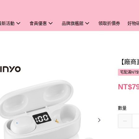
最新活動
會員優惠
品牌旗艦館
領取折價券
好物
【廠商直
宅配滿NT$
NT$7
數量