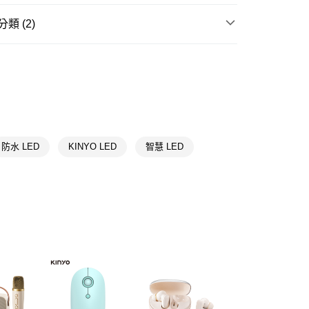
先享後付是「在收到商品之後才付款」的支付方式。 讓您購物簡單
心！
類 (2)
：不需註冊會員、不需綁卡、不需儲值。
：只要手機號碼，簡訊認證，即可結帳。
送🚚)
手機周邊
耳機/藍芽耳機/耳麥
：先確認商品／服務後，再付款。
00，滿NT$590(含以上)免運費
送專區
EE先享後付」結帳流程】
廠商直送🚚)
方式選擇「AFTEE先享後付」後，將跳轉至「AFTEE先享後
頁面，進行簡訊認證並確認金額後，即可完成結帳。
00
成立數日內，您將收到繳費通知簡訊。
費通知簡訊後14天內，點擊此簡訊中的連結，可透過四大超商
網路銀行／等多元方式進行付款，方視為交易完成。
防水 LED
KINYO LED
智慧 LED
：結帳手續完成當下不需立刻繳費，但若您需要取消訂單，請聯
的店家。未經商家同意取消之訂單仍視為有效，需透過AFTEE
繳納相關費用。
否成功請以「AFTEE先享後付 」之結帳頁面顯示為準，若有關於
功／繳費後需取消欲退款等相關疑問，請聯繫「AFTEE先享後
援中心」
https://netprotections.freshdesk.com/support/home
項】
恩沛科技股份有限公司提供之「AFTEE先享後付」服務完成之
依本服務之必要範圍內提供個人資料，並將交易相關給付款項請
讓予恩沛科技股份有限公司。
個人資料處理事宜，請瀏覽以下網址：
ee.tw/terms/#terms3