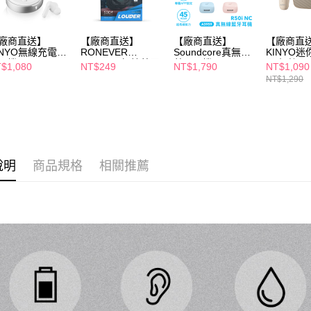
３．未成
「AFTE
任。
廠商直送】
【廠商直送】
【廠商直送】
【廠商直
４．使用「
INYO無線充電藍
RONEVER
Soundcore真無線
KINYO
即時審查
耳機
LOUDER無線藍牙
藍牙耳機-R50iNC
牙小喇叭
$1,080
NT$249
NT$1,790
NT$1,090
結果請求
喇叭
NT$1,290
５．嚴禁
形，恩沛
動。
說明
商品規格
相關推薦