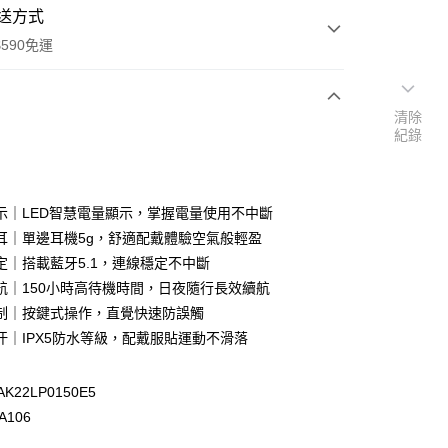
送方式
590免運
清除
紀錄
次付款
示｜LED智慧電量顯示，掌握電量使用不中斷
耳｜單邊耳機5g，舒適配戴體驗空氣般輕盈
定｜搭載藍牙5.1，連線穩定不中斷
航｜150小時高待機時間，日夜隨行長效續航
制｜按鍵式操作，直覺快速防誤觸
汗｜IPX5防水等級，配戴服貼運動不滑落
y
享後付
K22LP0150E5
A106
FTEE先享後付」】