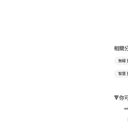
相關
無線
智慧
🔻你