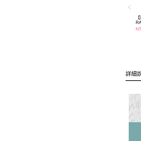
【
R
三
NT
面
詳細