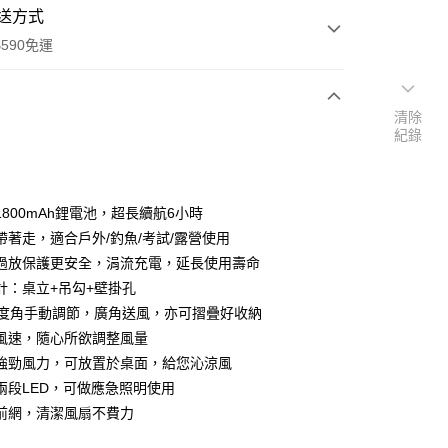
送方式
590免運
清除
紀錄
次付款
1800mAh鋰電池，超長續航6小時
帶著走，適合戶外/釣魚/考試/露營使用
過放保護更安全，涓流充電，延長使用壽命
計：桌立+吊勾+壁掛孔
0度角手動調節，廣角送風，亦可摺疊好收納
風速，隨心所欲調整風量
y
強勁風力，可放置於桌面，給您沁涼風
兩段LED，可做應急照明使用
享後付
前網，清潔風扇不費力
FTEE先享後付」】