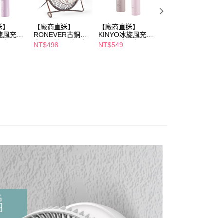
年的使用者請事先徵得法定代理人或監護人之同意方可使用
E先享後付」，若未經同意申辦者引起之損失，本公司不負相關責
送】
【廠商直送】
【廠商直送】
【廠商直送】
AFTEE先享後付」時，將依據個別帳號之用戶狀況，依本公司
疾速風充電
RONEVER古銅復
KINYO冰旋風充電
JWAY 怎麼吹都行
核予不同之上限額度；若仍有額度不足之情形，本公司將視審查
可選
古USB涼風扇6吋2
風扇-兩色可選
USB萬用風扇JY-
NT$498
NT$549
NT$499
用戶進行身份認證。
入組
FN305-綠色
NT$850
一人註冊多個帳號或使用他人資訊註冊。若發現惡意使用之情
科技股份有限公司將有權停止該用戶之使用額度並採取法律行