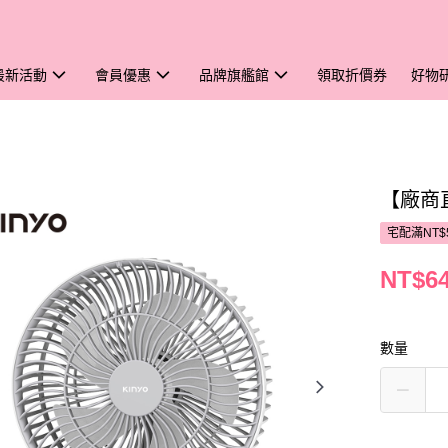
最新活動
會員優惠
品牌旗艦館
領取折價券
好物
【廠商
宅配滿NT$
NT$6
數量