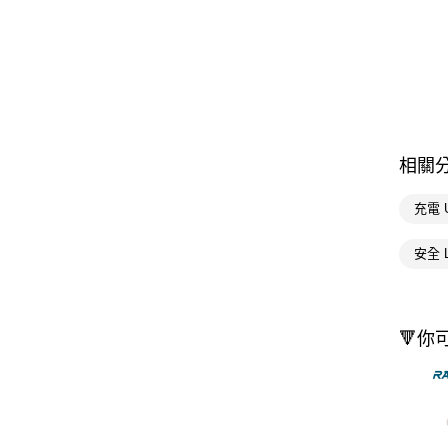
相關
充電 
安全 
🔻你