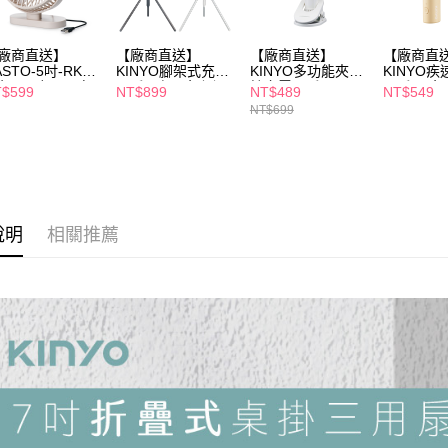
３．未成
「AFTE
任。
廠商直送】
【廠商直送】
【廠商直送】
【廠商直
４．使用「
ASTO-5吋-RK15
KINYO腳架式充電
KINYO多功能夾立
KINYO
即時審查
段360度USB桌
風扇7吋-兩色任選
持充電風扇
風扇-兩色
$599
NT$899
NT$489
NT$549
結果請求
風扇
NT$699
５．嚴禁
形，恩沛
動。
說明
相關推薦