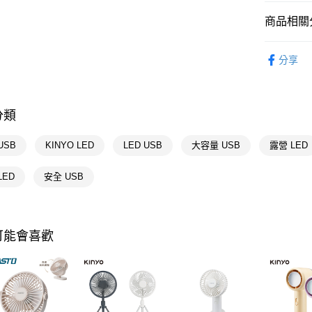
AFTEE
便利好安
商品相關分
運送方式
１．簡單
２．便利
宅配(廠商直
3C/家電
３．安心
分享
每筆NT$1
🚚廠商直
【「AFT
宅配(離島
１．於結帳
📢主題活動
付」結帳
數回饋
每筆NT$3
分類
２．訂單
３．收到繳
📢主題活動
／ATM／
USB
KINYO LED
LED USB
大容量 USB
露營 LED
📢主題活動
※ 請注意
絡購買商品
倍回饋
LED
安全 USB
先享後付
📢主題活動
※ 交易是
是否繳費成
付客戶支
可能會喜歡
【注意事
１．透過由
交易，需
求債權轉
２．關於
https://aft