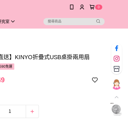
0
研究室
直送】KINYO折疊式USB桌掛兩用扇
590免運
49