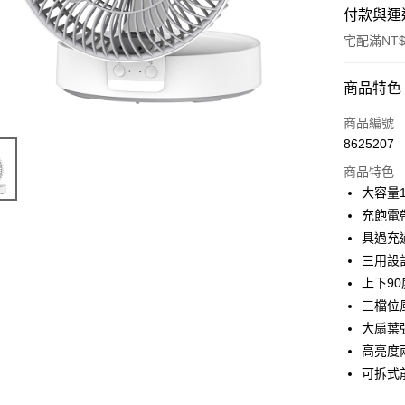
付款與運
宅配滿NT$
付款方式
商品特色
POYA支付
商品編號
8625207
信用卡一
商品特色
LINE Pay
大容量
充飽電
Apple Pay
具過充
街口支付
三用設
上下9
悠遊付
三檔位
Google Pa
大扇葉
高亮度
AFTEE先
可拆式
相關說明
【關於「A