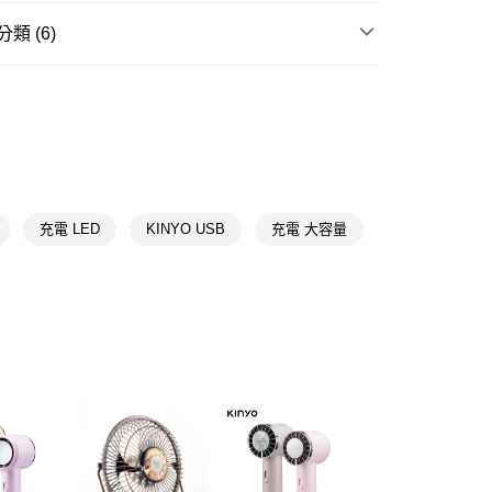
先享後付是「在收到商品之後才付款」的支付方式。 讓您購物簡單
心！
類 (6)
：不需註冊會員、不需綁卡、不需儲值。
：只要手機號碼，簡訊認證，即可結帳。
送🚚)
季節家電
：先確認商品／服務後，再付款。
00，滿NT$590(含以上)免運費
送專區
EE先享後付」結帳流程】
廠商直送🚚)
方式選擇「AFTEE先享後付」後，將跳轉至「AFTEE先享後
📢
💟戀夏美肌計畫 08/05-08/18
滿$899享20倍點
頁面，進行簡訊認證並確認金額後，即可完成結帳。
00
成立數日內，您將收到繳費通知簡訊。
費通知簡訊後14天內，點擊此簡訊中的連結，可透過四大超商
📢
💟戀夏美肌計畫 08/05-08/18
涼感續命
網路銀行／等多元方式進行付款，方視為交易完成。
充電 LED
KINYO USB
充電 大容量
📢
：結帳手續完成當下不需立刻繳費，但若您需要取消訂單，請聯
👑精緻出遊指南 08/05-08/18
滿$688享點數8%
的店家。未經商家同意取消之訂單仍視為有效，需透過AFTEE
繳納相關費用。
📢
否成功請以「AFTEE先享後付 」之結帳頁面顯示為準，若有關於
👑精緻出遊指南 08/05-08/18
輕裝極限中
功／繳費後需取消欲退款等相關疑問，請聯繫「AFTEE先享後
援中心」
https://netprotections.freshdesk.com/support/home
項】
恩沛科技股份有限公司提供之「AFTEE先享後付」服務完成之
依本服務之必要範圍內提供個人資料，並將交易相關給付款項請
讓予恩沛科技股份有限公司。
個人資料處理事宜，請瀏覽以下網址：
ee.tw/terms/#terms3