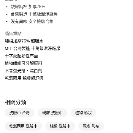
Apple Pay
親膚純棉 加厚75%
台灣製造 十萬級潔淨廠房
街口支付
沒有異味 安全檢驗合格
悠遊付
銷售重點
Google Pay
純棉加厚75% 超吸水
MIT 台灣製造 十萬級潔淨廠房
AFTEE先享後付
十字紋超韌性布面
相關說明
植物纖維可分解原料
【關於「AFTEE先享後付」】
AFTEE先享後付是「在收到商品之後才付款」的支付方式。 讓您購物簡單
不含螢光劑、漂白劑
運送方式
便利好安心！
乾濕兩用 親膚超舒適
１．簡單：不需註冊會員、不需綁卡、不需儲值。
宅配(廠商直送🚚)
２．便利：只要手機號碼，簡訊認證，即可結帳。
每筆NT$100，滿NT$590(含以上)免運費
３．安心：先確認商品／服務後，再付款。
宅配(離島廠商直送🚚)
【「AFTEE先享後付」結帳流程】
相關分類
１．於結帳方式選擇「AFTEE先享後付」後，將跳轉至「AFTEE先享後付」
每筆NT$300
結帳頁面，進行簡訊認證並確認金額後，即可完成結帳。
洗臉巾 台灣
親膚 洗臉巾
植物 彩妝
２．訂單成立數日內，您將收到繳費通知簡訊。
３．收到繳費通知簡訊後14天內，點擊此簡訊中的連結，可透過四大超商／
乾濕兩用 洗臉巾
純棉 洗臉巾
親膚 彩妝
ATM／網路銀行／等多元方式進行付款，方視為交易完成。
※ 請注意：結帳手續完成當下不需立刻繳費，但若您需要取消訂單，請聯絡