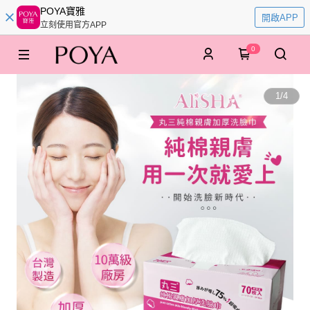
POYA寶雅
開啟APP
立刻使用官方APP
0
1
/
4