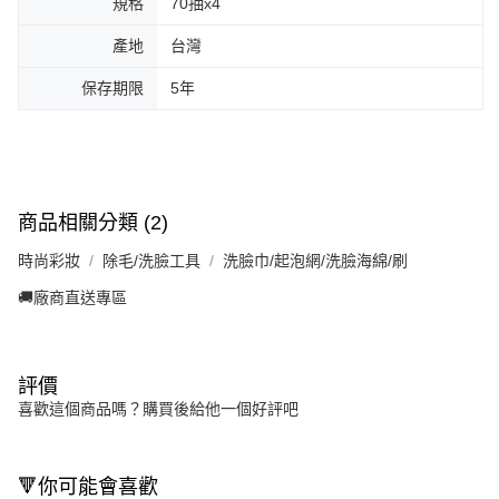
規格
70抽x4
產地
台灣
保存期限
5年
商品相關分類 (2)
時尚彩妝
除毛/洗臉工具
洗臉巾/起泡網/洗臉海綿/刷
🚚廠商直送專區
評價
喜歡這個商品嗎？購買後給他一個好評吧
🔻你可能會喜歡