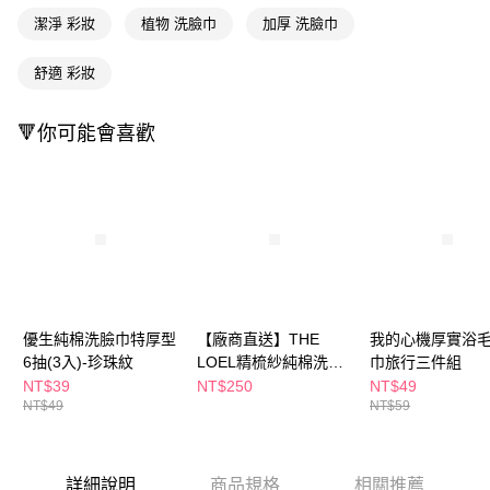
購買商品的店家。未經商家同意取消之訂單仍視為有效，需透過AFTEE先享
潔淨 彩妝
植物 洗臉巾
加厚 洗臉巾
後付繳納相關費用。
※ 交易是否成功請以「AFTEE先享後付 」之結帳頁面顯示為準，若有關於
舒適 彩妝
是否繳費成功／繳費後需取消欲退款等相關疑問，請聯繫「AFTEE先享後付
客戶支援中心」
https://netprotections.freshdesk.com/support/home
🔻你可能會喜歡
【注意事項】
１．透過由恩沛科技股份有限公司提供之「AFTEE先享後付」服務完成之交
易，需依本服務之必要範圍內提供個人資料，並將交易相關給付款項請求債
權轉讓予恩沛科技股份有限公司。
２．關於個人資料處理事宜，請瀏覽以下網址：
https://aftee.tw/terms/#terms3
３．未成年的使用者請事先徵得法定代理人或監護人之同意方可使用
「AFTEE先享後付」，若未經同意申辦者引起之損失，本公司不負相關責
任。
４．使用「AFTEE先享後付」時，將依據個別帳號之用戶狀況，依本公司即
時審查核予不同之上限額度；若仍有額度不足之情形，本公司將視審查結果
優生純棉洗臉巾特厚型
【廠商直送】THE
我的心機厚實浴
請求用戶進行身份認證。
6抽(3入)-珍珠紋
LOEL精梳紗純棉洗臉
巾旅行三件組
５．嚴禁一人註冊多個帳號或使用他人資訊註冊。若發現惡意使用之情形，
巾-藍/白/粉-款式隨機
NT$39
NT$250
NT$49
恩沛科技股份有限公司將有權停止該用戶之使用額度並採取法律行動。
NT$49
NT$59
詳細說明
商品規格
相關推薦