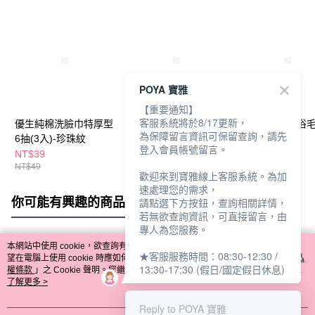
POYA 寶雅
【重要通知】
客服系統將於8/17更新，
優生純棉洗臉巾特厚型
【廠商直送】THE
我的心機厚實浴
為保障留言資訊可保留查詢，請先
6抽(3入)-珍珠紋
LOEL精梳紗純棉洗臉
巾旅行三件組
登入會員帳號留言。
巾-藍/白/粉-款式隨機
NT$39
NT$250
NT$49
NT$49
NT$59
歡迎來到寶雅線上客服系統。為加
速處理您的需求，
你可能有興趣的商品
全站排行
請點選下方按鈕，查詢相關詳情，
若無欲查詢資訊，可直接留言，由
專人為您服務。
本網站中使用 cookie，欲查詢有關本網站使用 cookie 方式之詳情，及若您不希
★客服服務時間：08:30-12:30 /
熱門標籤
望在電腦上使用 cookie 時應如何變更電腦的 cookie 設定，請參閱本網站「
隱私
13:30-17:30 (假日/國定假日休息)
權條款
」之 Cookie 聲明。您繼續使用本網站即表示您同意本公司得按本網站使
用條款之 Cookie 聲明使用 cookie。
了解更多 >
Reply to POYA 寶雅