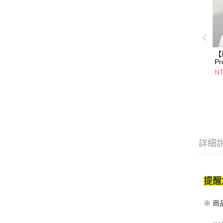
【
P
光
NT
詳細
提醒
※ 