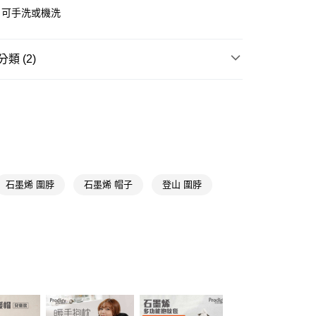
y
，可手洗或機洗
享後付
類 (2)
FTEE先享後付」】
先享後付是「在收到商品之後才付款」的支付方式。 讓您購物簡單
帽子
保暖帽
心！
：不需註冊會員、不需綁卡、不需儲值。
送專區
：只要手機號碼，簡訊認證，即可結帳。
送🚚)
：先確認商品／服務後，再付款。
00，滿NT$590(含以上)免運費
EE先享後付」結帳流程】
方式選擇「AFTEE先享後付」後，將跳轉至「AFTEE先享後
頁面，進行簡訊認證並確認金額後，即可完成結帳。
石墨烯 圍脖
石墨烯 帽子
登山 圍脖
成立數日內，您將收到繳費通知簡訊。
費通知簡訊後14天內，點擊此簡訊中的連結，可透過四大超商
網路銀行／等多元方式進行付款，方視為交易完成。
：結帳手續完成當下不需立刻繳費，但若您需要取消訂單，請聯
的店家。未經商家同意取消之訂單仍視為有效，需透過AFTEE
繳納相關費用。
否成功請以「AFTEE先享後付 」之結帳頁面顯示為準，若有關於
功／繳費後需取消欲退款等相關疑問，請聯繫「AFTEE先享後
援中心」
https://netprotections.freshdesk.com/support/home
項】