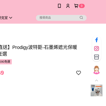
0
研究室
送】Prodigy波特鉅-石墨烯遮光保暖
任選
590免運
69