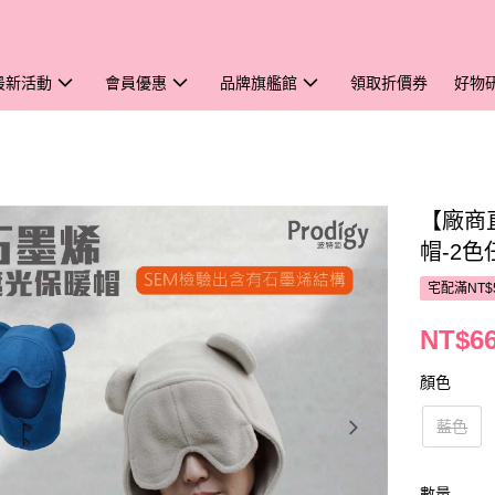
最新活動
會員優惠
品牌旗艦館
領取折價券
好物
【廠商直
帽-2色
宅配滿NT$
NT$6
顏色
藍色
數量