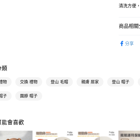
Google Pa
清洗方便
AFTEE先
相關說明
商品相關分
【關於「A
AFTEE
優質帽襪
便利好安
運送方式
分享
１．簡單
🚚廠商直
２．便利
宅配(廠商直
３．安心
每筆NT$1
【「AFT
分類
１．於結帳
付」結帳
禮物
交換 禮物
登山 毛帽
親膚 居家
登山 帽子
２．訂單
３．收到繳
／ATM／
帽子
圍脖 帽子
※ 請注意
絡購買商品
先享後付
※ 交易是
可能會喜歡
是否繳費成
付客戶支
【注意事