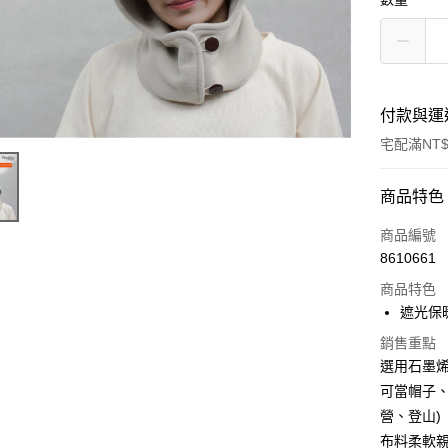
付款與運
宅配滿NT$
付款方式
商品特色
POYA支付
商品編號
8610661
信用卡一
商品特色
LINE Pay
遮光保
Apple Pay
銷售重點
選用石墨
街口支付
可當帽子
營、登山)
悠遊付
布料柔軟