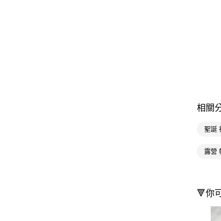
相關
聖誕 
露營 
🔻你