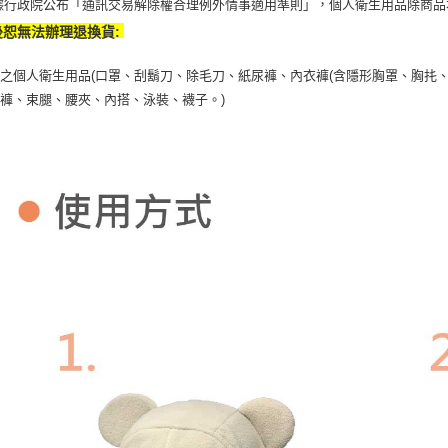
據行政院公布「通訊交易解除權合理例外情事適用準則」，個人衛生用品除商品
後恕無法辦理退換貨:
之個人衛生用品(口罩、刮鬍刀、除毛刀、紙尿褲、內衣褲(含隱形胸罩、胸扥、
褲、束腿、腰夾、內搭、泳裝、襪子。)