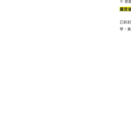
※ 依
購買
已拆封
甲、束