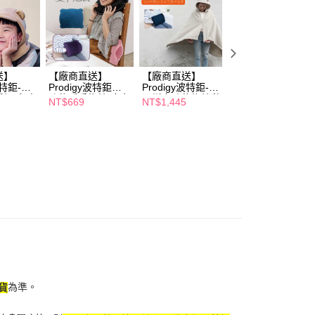
恩沛科技股份有限公司提供之「AFTEE先享後付」服務完成之
依本服務之必要範圍內提供個人資料，並將交易相關給付款項請
讓予恩沛科技股份有限公司。
個人資料處理事宜，請瀏覽以下網址：
ee.tw/terms/#terms3
年的使用者請事先徵得法定代理人或監護人之同意方可使用
送】
【廠商直送】
【廠商直送】
【廠商直送】
波特鉅-熊
Prodigy波特鉅多
Prodigy波特鉅-石
Prodigy波特鉅-涼
E先享後付」，若未經同意申辦者引起之損失，本公司不負相關責
暖帽(兒童
功能暖手抱枕-多色
墨烯多功能抱枕毯-
感抗菌防曬頭套-
NT$669
NT$1,445
NT$572
任選
任選
多款任選
灰-2尺寸任選
AFTEE先享後付」時，將依據個別帳號之用戶狀況，依本公司
核予不同之上限額度；若仍有額度不足之情形，本公司將視審查
用戶進行身份認證。
一人註冊多個帳號或使用他人資訊註冊。若發現惡意使用之情
科技股份有限公司將有權停止該用戶之使用額度並採取法律行
為準。
貨