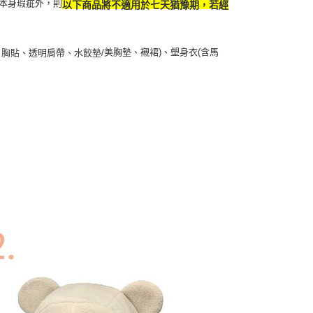
本身瑕疵外，則
以下商品將不適用於七天猶豫期，若經
美胸墊、襯裙)、塑身衣(含馬
胸貼、透明肩帶、水餃墊/