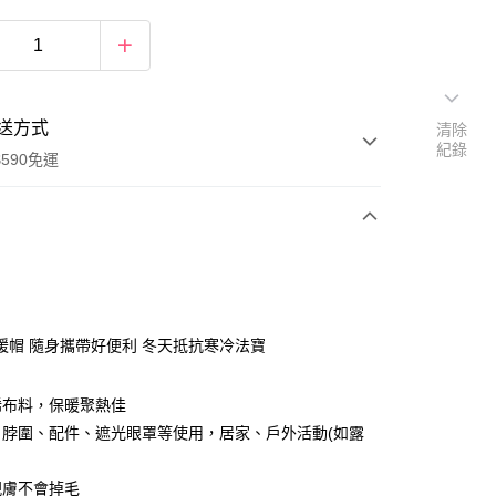
送方式
清除
紀錄
590免運
次付款
暖帽 隨身攜帶好便利 冬天抵抗寒冷法寶
烯布料，保暖聚熱佳
、脖圍、配件、遮光眼罩等使用，居家、戶外活動(如露
親膚不會掉毛