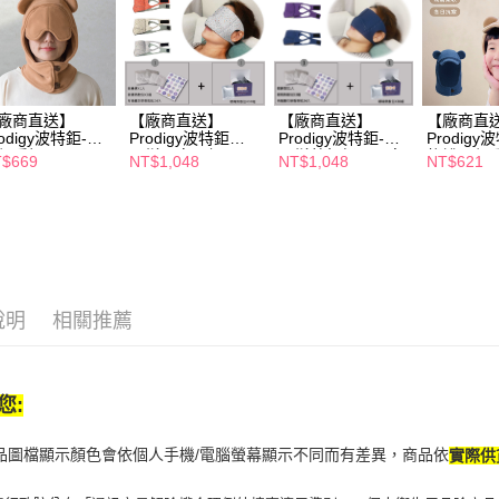
１．透過由
交易，需
求債權轉
２．關於
https://aft
３．未成
廠商直送】
【廠商直送】
【廠商直送】
【廠商直
rodigy波特鉅-遮
Prodigy波特鉅石
Prodigy波特鉅-石
Prodigy
「AFTE
保暖帽
墨烯眼鼻罩組+30
墨烯蒸氣舒眠眼鼻
熊護耳保
任。
$669
NT$1,048
NT$1,048
NT$621
組熱敷包套組-多款
罩+30組熱敷包套
款)-多色
４．使用「
任選
組-素色款
即時審查
結果請求
５．嚴禁
形，恩沛
動。
說明
相關推薦
您:
商品圖檔顯示顏色會依個人手機/電腦螢幕顯示不同而有差異，商品依
實際供