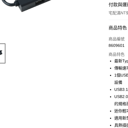
付款與運
宅配滿NT$
付款方式
商品特色
POYA支付
商品編號
8609601
信用卡一
商品特色
LINE Pay
最新Ty
傳輸速率
Apple Pay
1個USB
街口支付
設備
USB3
悠遊付
USB2
Google Pa
的規格
迷你輕
AFTEE先
適用新型
相關說明
【關於「A
具熱插