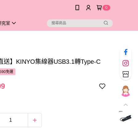
0
研究室
送】KINYO集線器USB3.1轉Type-C
590免運
99