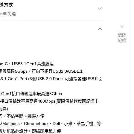
送方式
590免運
清除
紀錄
次付款
pe-C、USB3.1Gen1高速處理
最高達5Gbps，可向下相容USB2.0/USB1.1
3.1 Gen1 Port+3個USB 2.0 Port，可連接各種USB介面
.1 Gen1接口傳輸速率最高達5Gbps
.0接口傳輸速率最高達480Mbps(實際傳輸速度因記憶卡
y
而異)
巧、不佔空間、攜帶方便
享後付
Macbook、Chromebook、Dell、小米、華為手機...等
FTEE先享後付」】
拔功能貼心設計，即插即用超方便