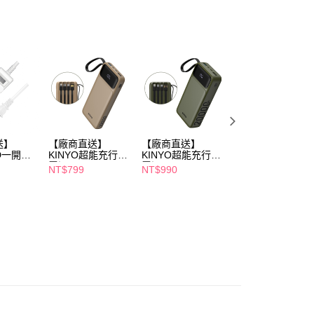
年的使用者請事先徵得法定代理人或監護人之同意方可使用
E先享後付」，若未經同意申辦者引起之損失，本公司不負相關責
AFTEE先享後付」時，將依據個別帳號之用戶狀況，依本公司
核予不同之上限額度；若仍有額度不足之情形，本公司將視審查
用戶進行身份認證。
一人註冊多個帳號或使用他人資訊註冊。若發現惡意使用之情
科技股份有限公司將有權停止該用戶之使用額度並採取法律行
送】
【廠商直送】
【廠商直送】
【廠商直送】
PD一開三
KINYO超能充行動
KINYO超能充行動
KINYO小磁片磁
.8m
電源-10000mAh-
電源-20000mAh-
無線充-5000mAh
NT$799
NT$990
NT$799
附線
附線
20W