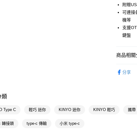
AFTEE
附贈US
便利好安
運送方式
可連接
１．簡單
２．便利
機等
宅配(廠商直
３．安心
支援O
每筆NT$1
【「AFT
鍵盤
宅配(離島
１．於結帳
付」結帳
每筆NT$3
２．訂單
商品相關分
３．收到繳
／ATM／
3C/家電
※ 請注意
分享
絡購買商品
3C/家電
先享後付
※ 交易是
🚚廠商直
是否繳費成
付客戶支
分類
【注意事
O Type C
輕巧 迷你
KINYO 迷你
KINYO 輕巧
攜帶
１．透過由
交易，需
求債權轉
-c 轉接頭
type-c 傳輸
小米 type-c
２．關於
https://aft