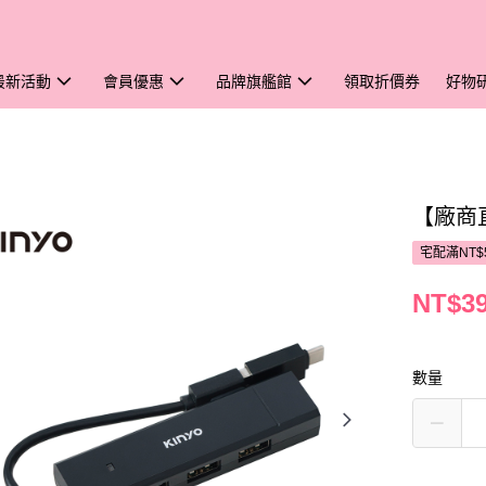
最新活動
會員優惠
品牌旗艦館
領取折價券
好物
【廠商直
宅配滿NT$
NT$3
數量