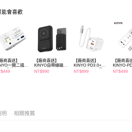
３．未成
「AFTE
可能會喜歡
任。
４．使用「
即時審查
結果請求
５．嚴禁
形，恩沛
動。
廠商直送】
【廠商直送】
【廠商直送】
【廠商直
INYO一開二插
KINYO自帶線磁吸
KINYO PD3.0+QC
KINYO-
USB分接器
無線
自帶線快充充電
插延長線-1
$449
NT$990
NT$899
NT$499
充-10000mAh-
器-45W
20W
說明
相關推薦