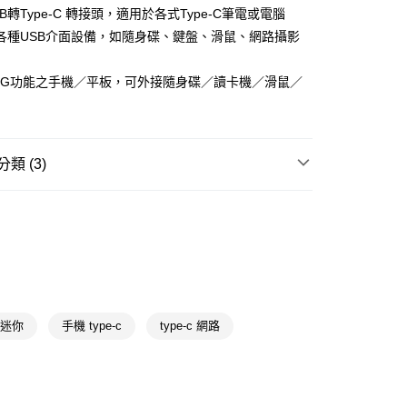
先享後付是「在收到商品之後才付款」的支付方式。 讓您購物簡單
B轉Type-C 轉接頭，適用於各式Type-C筆電或電腦
心！
各種USB介面設備，如隨身碟、鍵盤、滑鼠、網路攝影
：不需註冊會員、不需綁卡、不需儲值。
：只要手機號碼，簡訊認證，即可結帳。
送🚚)
：先確認商品／服務後，再付款。
TG功能之手機／平板，可外接隨身碟／讀卡機／滑鼠／
00，滿NT$590(含以上)免運費
EE先享後付」結帳流程】
廠商直送🚚)
方式選擇「AFTEE先享後付」後，將跳轉至「AFTEE先享後
頁面，進行簡訊認證並確認金額後，即可完成結帳。
00
成立數日內，您將收到繳費通知簡訊。
類 (3)
費通知簡訊後14天內，點擊此簡訊中的連結，可透過四大超商
網路銀行／等多元方式進行付款，方視為交易完成。
電腦/相機/影音周邊
其他周邊
：結帳手續完成當下不需立刻繳費，但若您需要取消訂單，請聯
的店家。未經商家同意取消之訂單仍視為有效，需透過AFTEE
轉接頭/延長線
繳納相關費用。
否成功請以「AFTEE先享後付 」之結帳頁面顯示為準，若有關於
送專區
功／繳費後需取消欲退款等相關疑問，請聯繫「AFTEE先享後
援中心」
https://netprotections.freshdesk.com/support/home
項】
 迷你
手機 type-c
type-c 網路
恩沛科技股份有限公司提供之「AFTEE先享後付」服務完成之
依本服務之必要範圍內提供個人資料，並將交易相關給付款項請
讓予恩沛科技股份有限公司。
個人資料處理事宜，請瀏覽以下網址：
ee.tw/terms/#terms3