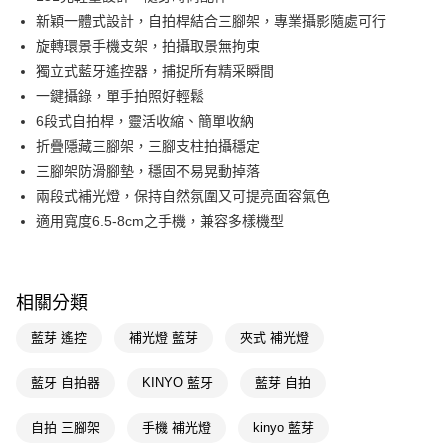
新穎一體式設計，自拍桿結合三腳架，專業攝影隨處可行
街口支付
旋轉環景手機支架，拍攝取景無拘束
悠遊付
獨立式藍牙遙控器，捕捉所有精采瞬間
一鍵攝錄，單手拍照好輕鬆
Google Pay
6段式自拍桿，靈活收縮、簡單收納
AFTEE先享後付
折疊隱藏三腳架，三腳支柱拍攝穩定
相關說明
三腳架防滑腳墊，穩固不易晃動掉落
【關於「AFTEE先享後付」】
兩段式補光燈，保持自然氛圍又可提亮面容氣色
AFTEE先享後付是「在收到商品之後才付款」的支付方式。 讓您購物簡單
運送方式
適用寬度6.5-8cm之手機，兼容多樣機型
便利好安心！
１．簡單：不需註冊會員、不需綁卡、不需儲值。
宅配(廠商直送🚚)
２．便利：只要手機號碼，簡訊認證，即可結帳。
每筆NT$100，滿NT$590(含以上)免運費
３．安心：先確認商品／服務後，再付款。
相關分類
宅配(離島廠商直送🚚)
【「AFTEE先享後付」結帳流程】
１．於結帳方式選擇「AFTEE先享後付」後，將跳轉至「AFTEE先享後付」
每筆NT$300
藍芽 遙控
補光燈 藍芽
夾式 補光燈
結帳頁面，進行簡訊認證並確認金額後，即可完成結帳。
２．訂單成立數日內，您將收到繳費通知簡訊。
藍牙 自拍器
KINYO 藍牙
藍芽 自拍
３．收到繳費通知簡訊後14天內，點擊此簡訊中的連結，可透過四大超商／
ATM／網路銀行／等多元方式進行付款，方視為交易完成。
※ 請注意：結帳手續完成當下不需立刻繳費，但若您需要取消訂單，請聯絡
自拍 三腳架
手機 補光燈
kinyo 藍芽
購買商品的店家。未經商家同意取消之訂單仍視為有效，需透過AFTEE先享