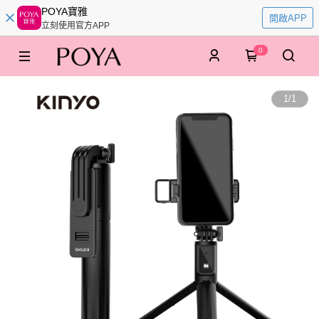
POYA寶雅
開啟APP
立刻使用官方APP
0
1
/
1