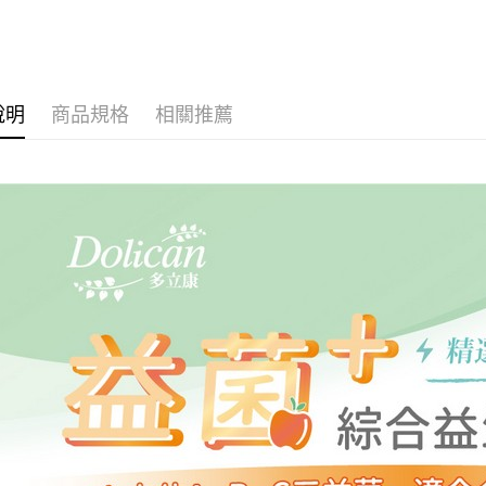
２．關於
https://aft
３．未成
「AFTE
任。
說明
商品規格
相關推薦
４．使用「
即時審查
結果請求
５．嚴禁
形，恩沛
動。