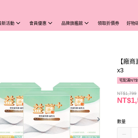
最新活動
會員優惠
品牌旗艦館
領取折價券
好物
【廠商
x3
宅配滿NT$
NT$1,799
NT$1,
數量