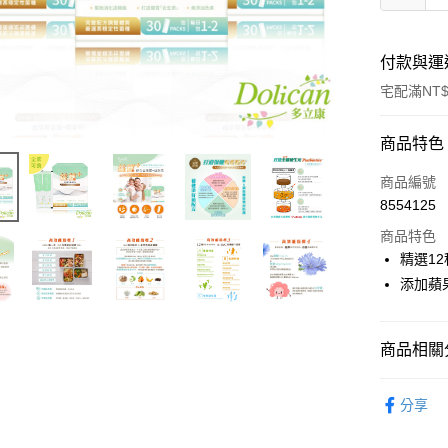
付款與運
宅配滿NT$
付款方式
商品特色
POYA支付
商品編號
8554125
信用卡一
商品特色
LINE Pay
精選1
添加蘋
Apple Pay
街口支付
商品相關分
悠遊付
醫療/保健
Google Pa
分享
🚚廠商直
AFTEE先