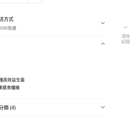
送方式
590免運
清除
紀錄
次付款
2種高效益生菌
果膳食纖維
類 (4)
益生菌
y
送專區
享後付