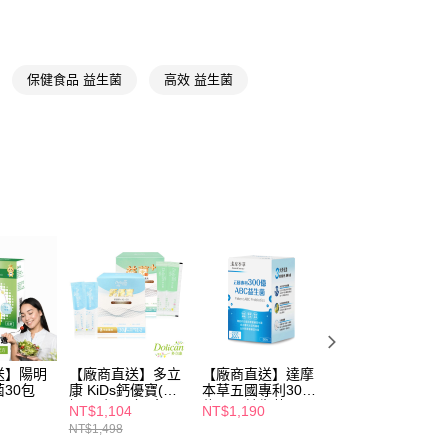
📢
👑精緻出遊指南 08/05-08/18
滿$688享點數8%
FTEE先享後付」】
先享後付是「在收到商品之後才付款」的支付方式。 讓您購物簡單
📢
👑精緻出遊指南 08/05-08/18
隨身防護中
心！
保健食品 益生菌
高效 益生菌
：不需註冊會員、不需綁卡、不需儲值。
：只要手機號碼，簡訊認證，即可結帳。
送🚚)
：先確認商品／服務後，再付款。
00，滿NT$590(含以上)免運費
EE先享後付」結帳流程】
廠商直送🚚)
方式選擇「AFTEE先享後付」後，將跳轉至「AFTEE先享後
頁面，進行簡訊認證並確認金額後，即可完成結帳。
00
成立數日內，您將收到繳費通知簡訊。
費通知簡訊後14天內，點擊此簡訊中的連結，可透過四大超商
網路銀行／等多元方式進行付款，方視為交易完成。
：結帳手續完成當下不需立刻繳費，但若您需要取消訂單，請聯
的店家。未經商家同意取消之訂單仍視為有效，需透過AFTEE
繳納相關費用。
否成功請以「AFTEE先享後付 」之結帳頁面顯示為準，若有關於
功／繳費後需取消欲退款等相關疑問，請聯繫「AFTEE先享後
援中心」
https://netprotections.freshdesk.com/support/home
送】陽明
【廠商直送】多立
【廠商直送】達摩
【廠商直送】一家
30包
康 KiDs鈣優寶(牛
本草五國專利300
人益生菌60包
項】
奶風味)30包/盒+
億ABC益生菌(30
NT$1,104
NT$1,190
NT$1,780
恩沛科技股份有限公司提供之「AFTEE先享後付」服務完成之
綜合益生菌益生元
包/盒)
依本服務之必要範圍內提供個人資料，並將交易相關給付款項請
NT$1,498
NT$2,150
30包
讓予恩沛科技股份有限公司。