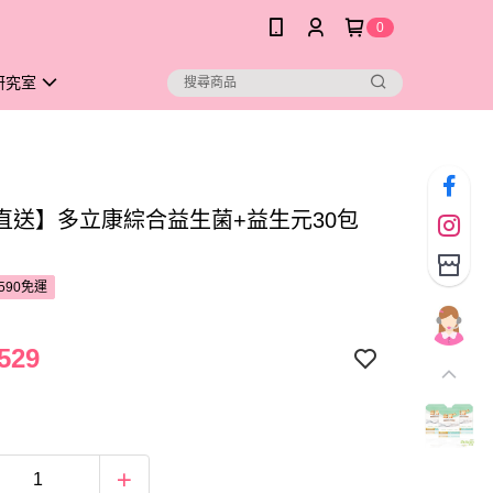
0
研究室
直送】多立康綜合益生菌+益生元30包
590免運
529