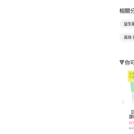
相關
益生
高效 
🔻你
【
康
元
NT
NT