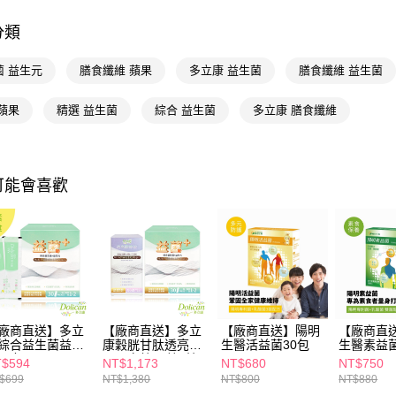
📢主題活動
相關說明
倍回饋
【關於「A
分類
AFTEE
📢主題活動
便利好安
運送方式
菌 益生元
膳食纖維 蘋果
多立康 益生菌
膳食纖維 益生菌
１．簡單
２．便利
宅配(廠商直
３．安心
蘋果
精選 益生菌
綜合 益生菌
多立康 膳食纖維
每筆NT$1
【「AFT
宅配(離島
１．於結帳
付」結帳
每筆NT$3
可能會喜歡
２．訂單
３．收到繳
／ATM／
※ 請注意
絡購買商品
先享後付
※ 交易是
是否繳費成
付客戶支
廠商直送】多立
【廠商直送】多立
【廠商直送】陽明
【廠商直
綜合益生菌益生
康穀胱甘肽透亮膠
生醫活益菌30包
生醫素益菌
【注意事
30包
原蛋白錠90粒+綜
$594
NT$1,173
NT$680
NT$750
１．透過由
合益生菌益生元30
交易，需
$699
NT$1,380
NT$800
NT$880
包
求債權轉