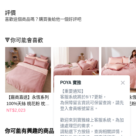
評價
喜歡這個商品嗎？購買後給他一個好評吧
🔻你可能會喜歡
POYA 寶雅
【重要通知】
客服系統將於8/17更新，
【廠商直送】永恆系列
【廠商直送】永恆系列
【廠商直送】永
為保障留言資訊可保留查詢，請先
100%天絲 桃花粉 枕套
100%天絲 桃花粉 枕套
100%天絲 桃花粉
登入會員帳號留言。
床包組-特大
床包組-單人
被套床包組-加大
NT$2,023
NT$1,318
NT$4,046
歡迎來到寶雅線上客服系統。為加
速處理您的需求，
你可能有興趣的商品
全站排行
請點選下方按鈕，查詢相關詳情，