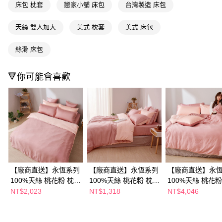
床包 枕套
戀家小舖 床包
台灣製造 床包
ATM／網路銀行／等多元方式進行付款，方視為交易完成。
※ 請注意：結帳手續完成當下不需立刻繳費，但若您需要取消訂單，請聯絡
購買商品的店家。未經商家同意取消之訂單仍視為有效，需透過AFTEE先享
天絲 雙人加大
美式 枕套
美式 床包
後付繳納相關費用。
※ 交易是否成功請以「AFTEE先享後付 」之結帳頁面顯示為準，若有關於
絲滑 床包
是否繳費成功／繳費後需取消欲退款等相關疑問，請聯繫「AFTEE先享後付
客戶支援中心」
https://netprotections.freshdesk.com/support/home
🔻你可能會喜歡
【注意事項】
１．透過由恩沛科技股份有限公司提供之「AFTEE先享後付」服務完成之交
易，需依本服務之必要範圍內提供個人資料，並將交易相關給付款項請求債
權轉讓予恩沛科技股份有限公司。
２．關於個人資料處理事宜，請瀏覽以下網址：
https://aftee.tw/terms/#terms3
３．未成年的使用者請事先徵得法定代理人或監護人之同意方可使用
「AFTEE先享後付」，若未經同意申辦者引起之損失，本公司不負相關責
任。
４．使用「AFTEE先享後付」時，將依據個別帳號之用戶狀況，依本公司即
時審查核予不同之上限額度；若仍有額度不足之情形，本公司將視審查結果
【廠商直送】永恆系列
【廠商直送】永恆系列
【廠商直送】永
請求用戶進行身份認證。
100%天絲 桃花粉 枕套
100%天絲 桃花粉 枕套
100%天絲 桃花粉
５．嚴禁一人註冊多個帳號或使用他人資訊註冊。若發現惡意使用之情形，
床包組-特大
床包組-單人
被套床包組-加大
NT$2,023
NT$1,318
NT$4,046
恩沛科技股份有限公司將有權停止該用戶之使用額度並採取法律行動。