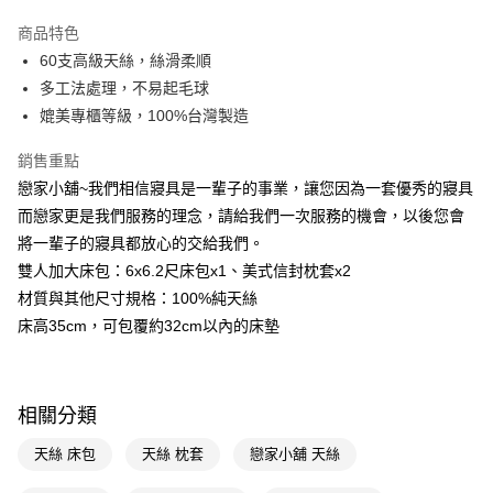
LINE Pay
商品特色
Apple Pay
60支高級天絲，絲滑柔順
多工法處理，不易起毛球
街口支付
媲美專櫃等級，100%台灣製造
悠遊付
銷售重點
Google Pay
戀家小舖~我們相信寢具是一輩子的事業，讓您因為一套優秀的寢具
而戀家更是我們服務的理念，請給我們一次服務的機會，以後您會
AFTEE先享後付
將一輩子的寢具都放心的交給我們。
相關說明
雙人加大床包：6x6.2尺床包x1、美式信封枕套x2
【關於「AFTEE先享後付」】
AFTEE先享後付是「在收到商品之後才付款」的支付方式。 讓您購物簡單
材質與其他尺寸規格：100%純天絲
運送方式
便利好安心！
床高35cm，可包覆約32cm以內的床墊
１．簡單：不需註冊會員、不需綁卡、不需儲值。
宅配(廠商直送🚚)
２．便利：只要手機號碼，簡訊認證，即可結帳。
每筆NT$100，滿NT$590(含以上)免運費
３．安心：先確認商品／服務後，再付款。
宅配(離島廠商直送🚚)
【「AFTEE先享後付」結帳流程】
相關分類
１．於結帳方式選擇「AFTEE先享後付」後，將跳轉至「AFTEE先享後付」
每筆NT$300
結帳頁面，進行簡訊認證並確認金額後，即可完成結帳。
天絲 床包
天絲 枕套
戀家小舖 天絲
２．訂單成立數日內，您將收到繳費通知簡訊。
３．收到繳費通知簡訊後14天內，點擊此簡訊中的連結，可透過四大超商／