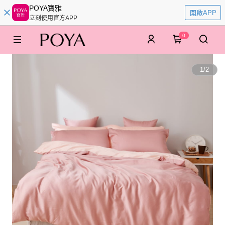
POYA寶雅
開啟APP
立刻使用官方APP
0
1
/
2