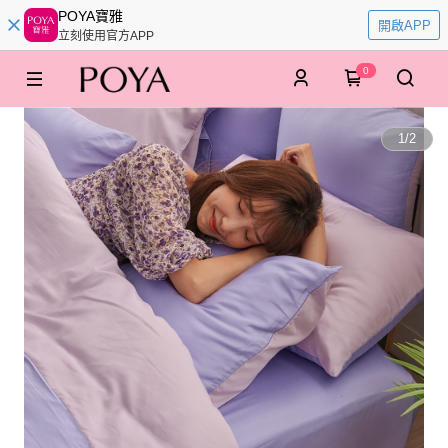
POYA寶雅
開啟APP
立刻使用官方APP
0
1
/
2