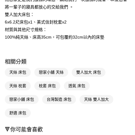
ATM／網路銀行／等多元方式進行付款，方視為交易完成。
將一輩子的寢具都放心的交給我們 。
※ 請注意：結帳手續完成當下不需立刻繳費，但若您需要取消訂單，請聯絡
雙人加大床包：
購買商品的店家。未經商家同意取消之訂單仍視為有效，需透過AFTEE先享
後付繳納相關費用。
6x6.2尺床包x1、美式信封枕套x2
※ 交易是否成功請以「AFTEE先享後付 」之結帳頁面顯示為準，若有關於
材質與其他尺寸規格：
是否繳費成功／繳費後需取消欲退款等相關疑問，請聯繫「AFTEE先享後付
客戶支援中心」
https://netprotections.freshdesk.com/support/home
100%純天絲、床高35cm，可包覆約32cm以內的床墊
【注意事項】
１．透過由恩沛科技股份有限公司提供之「AFTEE先享後付」服務完成之交
易，需依本服務之必要範圍內提供個人資料，並將交易相關給付款項請求債
相關分類
權轉讓予恩沛科技股份有限公司。
２．關於個人資料處理事宜，請瀏覽以下網址：
天絲 床包
戀家小舖 天絲
雙人加大 床包
https://aftee.tw/terms/#terms3
３．未成年的使用者請事先徵得法定代理人或監護人之同意方可使用
「AFTEE先享後付」，若未經同意申辦者引起之損失，本公司不負相關責
天絲 枕套
枕套 床包
透氣 床包
任。
４．使用「AFTEE先享後付」時，將依據個別帳號之用戶狀況，依本公司即
戀家小舖 床包
台灣製造 床包
天絲 雙人加大
時審查核予不同之上限額度；若仍有額度不足之情形，本公司將視審查結果
請求用戶進行身份認證。
５．嚴禁一人註冊多個帳號或使用他人資訊註冊。若發現惡意使用之情形，
舒適 床包
恩沛科技股份有限公司將有權停止該用戶之使用額度並採取法律行動。
🔻你可能會喜歡