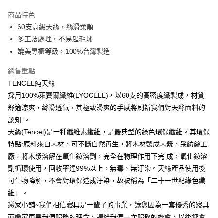
LINE Pay
商品特色
Apple Pay
60支高級天絲，絲滑柔順
多工法處理，不易起毛球
街口支付
媲美專櫃等級，100%台灣製造
悠遊付
銷售重點
Google Pay
TENCEL純天絲
採用100%萊賽爾纖維(LYOCELL)，以60支的高密度纖製成，材質
AFTEE先享後付
舒適涼爽，絲滑透氣，其極致滑爽的手感將刷新我們對天絲面料的
相關說明
認知 。
【關於「AFTEE先享後付」】
AFTEE先享後付是「在收到商品之後才付款」的支付方式。 讓您購物簡單
天絲(Tencel)是一種纖維素纖維，是最典型的綠色環保纖維。其環保
運送方式
便利好安心！
特點:原料來自木材，可不斷自然再生，將木材製成木漿，采紡絲工
１．簡單：不需註冊會員、不需綁卡、不需儲值。
宅配(廠商直送🚚)
２．便利：只要手機號碼，簡訊認證，即可結帳。
廠，將木漿溶解在氧化銨溶劑，完全在物理作用下完 成，氧化銨溶
每筆NT$100，滿NT$590(含以上)免運費
３．安心：先確認商品／服務後，再付款。
劑循環使用，回收率達99%以上，無毒、無汙染。天絲產品使用後
宅配(離島廠商直送🚚)
可生物降解，不會對環保造成汙染，故被稱為「二十一世紀綠色纖
【「AFTEE先享後付」結帳流程】
１．於結帳方式選擇「AFTEE先享後付」後，將跳轉至「AFTEE先享後付」
每筆NT$300
維」。
結帳頁面，進行簡訊認證並確認金額後，即可完成結帳。
戀家小舖~我們相信寢具是一輩子的事業，讓您因為一套優秀的寢具
２．訂單成立數日內，您將收到繳費通知簡訊。
３．收到繳費通知簡訊後14天內，點擊此簡訊中的連結，可透過四大超商／
而戀家更是我們服務的理念，請給我們一次服務的機會，以後您會