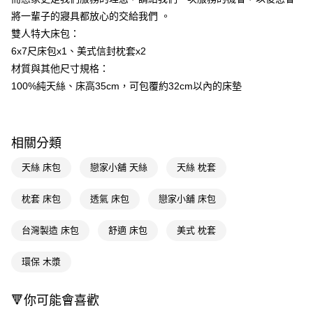
ATM／網路銀行／等多元方式進行付款，方視為交易完成。
將一輩子的寢具都放心的交給我們 。
※ 請注意：結帳手續完成當下不需立刻繳費，但若您需要取消訂單，請聯絡
雙人特大床包：
購買商品的店家。未經商家同意取消之訂單仍視為有效，需透過AFTEE先享
後付繳納相關費用。
6x7尺床包x1、美式信封枕套x2
※ 交易是否成功請以「AFTEE先享後付 」之結帳頁面顯示為準，若有關於
材質與其他尺寸規格：
是否繳費成功／繳費後需取消欲退款等相關疑問，請聯繫「AFTEE先享後付
客戶支援中心」
https://netprotections.freshdesk.com/support/home
100%純天絲、床高35cm，可包覆約32cm以內的床墊
【注意事項】
１．透過由恩沛科技股份有限公司提供之「AFTEE先享後付」服務完成之交
易，需依本服務之必要範圍內提供個人資料，並將交易相關給付款項請求債
相關分類
權轉讓予恩沛科技股份有限公司。
２．關於個人資料處理事宜，請瀏覽以下網址：
天絲 床包
戀家小舖 天絲
天絲 枕套
https://aftee.tw/terms/#terms3
３．未成年的使用者請事先徵得法定代理人或監護人之同意方可使用
「AFTEE先享後付」，若未經同意申辦者引起之損失，本公司不負相關責
枕套 床包
透氣 床包
戀家小舖 床包
任。
４．使用「AFTEE先享後付」時，將依據個別帳號之用戶狀況，依本公司即
台灣製造 床包
舒適 床包
美式 枕套
時審查核予不同之上限額度；若仍有額度不足之情形，本公司將視審查結果
請求用戶進行身份認證。
５．嚴禁一人註冊多個帳號或使用他人資訊註冊。若發現惡意使用之情形，
環保 木漿
恩沛科技股份有限公司將有權停止該用戶之使用額度並採取法律行動。
🔻你可能會喜歡