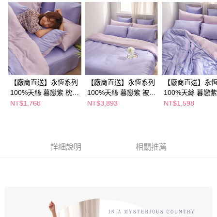
【廠商直送】永恆系列
【廠商直送】永恆系列
【廠商直送】永
100%天絲 暮戀紫 枕套
100%天絲 暮戀紫 被套
100%天絲 暮戀紫
床包組-加大
床包組-特大
床包組-雙人
NT$1,768
NT$3,893
NT$1,598
詳細說明
相關推薦