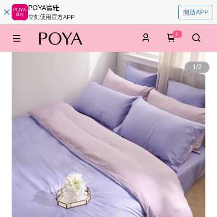
POYA寶雅
開啟APP
立刻使用官方APP
0
1
/
2