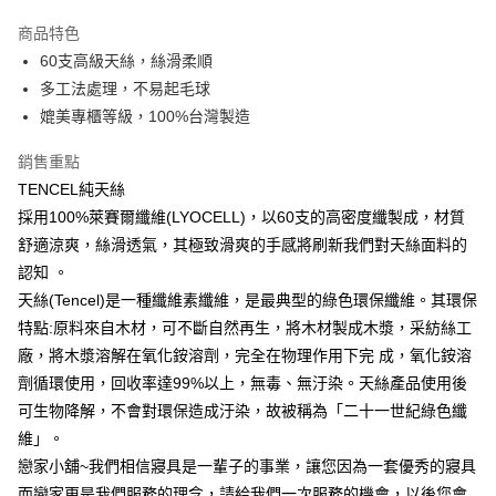
LINE Pay
商品特色
Apple Pay
60支高級天絲，絲滑柔順
多工法處理，不易起毛球
街口支付
媲美專櫃等級，100%台灣製造
悠遊付
銷售重點
Google Pay
TENCEL純天絲
採用100%萊賽爾纖維(LYOCELL)，以60支的高密度纖製成，材質
AFTEE先享後付
舒適涼爽，絲滑透氣，其極致滑爽的手感將刷新我們對天絲面料的
相關說明
認知 。
【關於「AFTEE先享後付」】
AFTEE先享後付是「在收到商品之後才付款」的支付方式。 讓您購物簡單
天絲(Tencel)是一種纖維素纖維，是最典型的綠色環保纖維。其環保
運送方式
便利好安心！
特點:原料來自木材，可不斷自然再生，將木材製成木漿，采紡絲工
１．簡單：不需註冊會員、不需綁卡、不需儲值。
宅配(廠商直送🚚)
２．便利：只要手機號碼，簡訊認證，即可結帳。
廠，將木漿溶解在氧化銨溶劑，完全在物理作用下完 成，氧化銨溶
每筆NT$100，滿NT$590(含以上)免運費
３．安心：先確認商品／服務後，再付款。
劑循環使用，回收率達99%以上，無毒、無汙染。天絲產品使用後
宅配(離島廠商直送🚚)
可生物降解，不會對環保造成汙染，故被稱為「二十一世紀綠色纖
【「AFTEE先享後付」結帳流程】
１．於結帳方式選擇「AFTEE先享後付」後，將跳轉至「AFTEE先享後付」
每筆NT$300
維」。
結帳頁面，進行簡訊認證並確認金額後，即可完成結帳。
戀家小舖~我們相信寢具是一輩子的事業，讓您因為一套優秀的寢具
２．訂單成立數日內，您將收到繳費通知簡訊。
３．收到繳費通知簡訊後14天內，點擊此簡訊中的連結，可透過四大超商／
而戀家更是我們服務的理念，請給我們一次服務的機會，以後您會