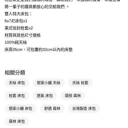
ATM／網路銀行／等多元方式進行付款，方視為交易完成。
將一輩子的寢具都放心的交給我們 。
※ 請注意：結帳手續完成當下不需立刻繳費，但若您需要取消訂單，請聯絡
雙人特大床包：
購買商品的店家。未經商家同意取消之訂單仍視為有效，需透過AFTEE先享
後付繳納相關費用。
6x7尺床包x1
※ 交易是否成功請以「AFTEE先享後付 」之結帳頁面顯示為準，若有關於
美式信封枕套x2
是否繳費成功／繳費後需取消欲退款等相關疑問，請聯繫「AFTEE先享後付
客戶支援中心」
https://netprotections.freshdesk.com/support/home
材質與其他尺寸規格
100%純天絲
【注意事項】
床高35cm，可包覆約32cm以內的床墊
１．透過由恩沛科技股份有限公司提供之「AFTEE先享後付」服務完成之交
易，需依本服務之必要範圍內提供個人資料，並將交易相關給付款項請求債
權轉讓予恩沛科技股份有限公司。
２．關於個人資料處理事宜，請瀏覽以下網址：
https://aftee.tw/terms/#terms3
相關分類
３．未成年的使用者請事先徵得法定代理人或監護人之同意方可使用
「AFTEE先享後付」，若未經同意申辦者引起之損失，本公司不負相關責
天絲 床包
戀家小舖 天絲
天絲 枕套
任。
４．使用「AFTEE先享後付」時，將依據個別帳號之用戶狀況，依本公司即
枕套 床包
透氣 床包
環保 森林
時審查核予不同之上限額度；若仍有額度不足之情形，本公司將視審查結果
請求用戶進行身份認證。
５．嚴禁一人註冊多個帳號或使用他人資訊註冊。若發現惡意使用之情形，
戀家小舖 床包
舒適 森林
台灣製造 床包
恩沛科技股份有限公司將有權停止該用戶之使用額度並採取法律行動。
森林 床包