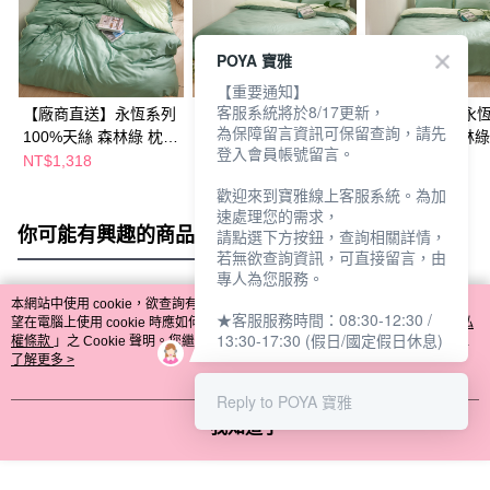
POYA 寶雅
【重要通知】
客服系統將於8/17更新，
【廠商直送】永恆系列
【廠商直送】永恆系列
【廠商直送】永
為保障留言資訊可保留查詢，請先
100%天絲 森林綠 枕套
100%天絲 森林綠 被套
100%天絲 森林綠
登入會員帳號留言。
床包組-單人
床包組-特大
被套床包組-特大
NT$1,318
NT$3,893
NT$4,301
歡迎來到寶雅線上客服系統。為加
速處理您的需求，
你可能有興趣的商品
全站排行
請點選下方按鈕，查詢相關詳情，
若無欲查詢資訊，可直接留言，由
專人為您服務。
本網站中使用 cookie，欲查詢有關本網站使用 cookie 方式之詳情，及若您不希
★客服服務時間：08:30-12:30 /
熱門標籤
望在電腦上使用 cookie 時應如何變更電腦的 cookie 設定，請參閱本網站「
隱私
13:30-17:30 (假日/國定假日休息)
權條款
」之 Cookie 聲明。您繼續使用本網站即表示您同意本公司得按本網站使
用條款之 Cookie 聲明使用 cookie。
了解更多 >
Reply to POYA 寶雅
我知道了