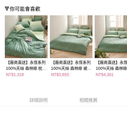
🔻你可能會喜歡
【廠商直送】永恆系列
【廠商直送】永恆系列
【廠商直送】永
100%天絲 森林綠 枕套
100%天絲 森林綠 被套
100%天絲 森林綠
床包組-單人
床包組-特大
被套床包組-特大
NT$1,318
NT$3,893
NT$4,301
詳細說明
相關推薦