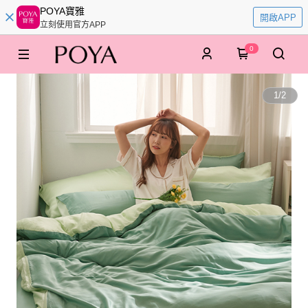
POYA寶雅
開啟APP
立刻使用官方APP
0
1
/
2