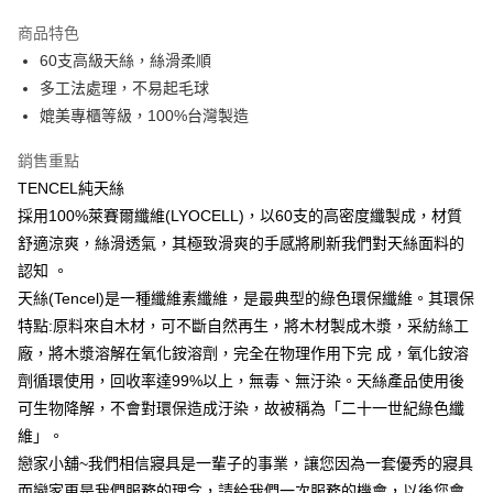
LINE Pay
商品特色
Apple Pay
60支高級天絲，絲滑柔順
多工法處理，不易起毛球
街口支付
媲美專櫃等級，100%台灣製造
悠遊付
銷售重點
Google Pay
TENCEL純天絲
採用100%萊賽爾纖維(LYOCELL)，以60支的高密度纖製成，材質
AFTEE先享後付
舒適涼爽，絲滑透氣，其極致滑爽的手感將刷新我們對天絲面料的
相關說明
認知 。
【關於「AFTEE先享後付」】
AFTEE先享後付是「在收到商品之後才付款」的支付方式。 讓您購物簡單
天絲(Tencel)是一種纖維素纖維，是最典型的綠色環保纖維。其環保
運送方式
便利好安心！
特點:原料來自木材，可不斷自然再生，將木材製成木漿，采紡絲工
１．簡單：不需註冊會員、不需綁卡、不需儲值。
宅配(廠商直送🚚)
２．便利：只要手機號碼，簡訊認證，即可結帳。
廠，將木漿溶解在氧化銨溶劑，完全在物理作用下完 成，氧化銨溶
每筆NT$100，滿NT$590(含以上)免運費
３．安心：先確認商品／服務後，再付款。
劑循環使用，回收率達99%以上，無毒、無汙染。天絲產品使用後
宅配(離島廠商直送🚚)
可生物降解，不會對環保造成汙染，故被稱為「二十一世紀綠色纖
【「AFTEE先享後付」結帳流程】
１．於結帳方式選擇「AFTEE先享後付」後，將跳轉至「AFTEE先享後付」
每筆NT$300
維」。
結帳頁面，進行簡訊認證並確認金額後，即可完成結帳。
戀家小舖~我們相信寢具是一輩子的事業，讓您因為一套優秀的寢具
２．訂單成立數日內，您將收到繳費通知簡訊。
３．收到繳費通知簡訊後14天內，點擊此簡訊中的連結，可透過四大超商／
而戀家更是我們服務的理念，請給我們一次服務的機會，以後您會