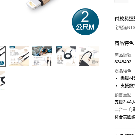
付款與運
宅配滿NT$
付款方式
商品特色
POYA支付
商品編號
8248402
信用卡一
商品特色
LINE Pay
編織材
支援熱
Apple Pay
銷售重點
街口支付
支援2.4
二合一 充
悠遊付
符合美國線材
Google Pa
AFTEE先