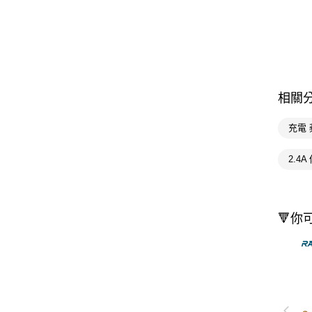
相關
充電 
2.4
🔻你