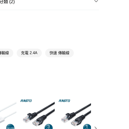
類 (2)
FTEE先享後付」】
手機周邊
線材專區
先享後付是「在收到商品之後才付款」的支付方式。 讓您購物簡單
心！
送專區
：不需註冊會員、不需綁卡、不需儲值。
：只要手機號碼，簡訊認證，即可結帳。
送🚚)
：先確認商品／服務後，再付款。
00，滿NT$590(含以上)免運費
EE先享後付」結帳流程】
廠商直送🚚)
方式選擇「AFTEE先享後付」後，將跳轉至「AFTEE先享後
傳輸線
充電 2.4A
快速 傳輸線
頁面，進行簡訊認證並確認金額後，即可完成結帳。
00
成立數日內，您將收到繳費通知簡訊。
費通知簡訊後14天內，點擊此簡訊中的連結，可透過四大超商
網路銀行／等多元方式進行付款，方視為交易完成。
：結帳手續完成當下不需立刻繳費，但若您需要取消訂單，請聯
的店家。未經商家同意取消之訂單仍視為有效，需透過AFTEE
繳納相關費用。
否成功請以「AFTEE先享後付 」之結帳頁面顯示為準，若有關於
功／繳費後需取消欲退款等相關疑問，請聯繫「AFTEE先享後
援中心」
https://netprotections.freshdesk.com/support/home
項】
恩沛科技股份有限公司提供之「AFTEE先享後付」服務完成之
依本服務之必要範圍內提供個人資料，並將交易相關給付款項請
讓予恩沛科技股份有限公司。