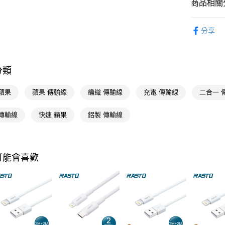
商品相關分
相關說明
【關於「A
3C/家電
AFTEE
分享
便利好安
運送方式
🚚廠商直
１．簡單
２．便利
宅配(廠商直
３．安心
分類
每筆NT$1
【「AFT
宅配(離島
１．於結帳
蘋果
蘋果 傳輸線
編織 傳輸線
充電 傳輸線
二合一 
付」結帳
每筆NT$3
２．訂單
A 傳輸線
快速 蘋果
鋁製 傳輸線
３．收到繳
／ATM／
※ 請注意
絡購買商品
先享後付
可能會喜歡
※ 交易是
是否繳費成
付客戶支
【注意事
１．透過由
交易，需
求債權轉