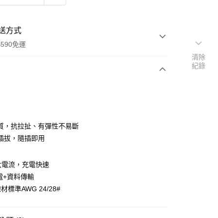
送方式
590免運
清除
紀錄
次付款
質，抗拉扯、有彈性不易斷
插拔，隨插即用
A大電流，充電快速
電+資料傳輸
標準AWG 24/28#
y
享後付