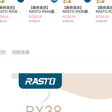
２．關於
廠商直送】
【廠商直送】
【廠商直送】
【廠商直
https://aft
ASTO RX36 蘋
RASTO RX44蘋果
RASTO RX36蘋果
RASTO 
３．未成
傳輸線2M+2M
C to Lightning線
Lightning雙入組
Lightnin
$319
NT$219
NT$229
NT$219
「AFTE
2M
2M+2M
組-1M+2
$519
NT$319
NT$299
NT$285
任。
４．使用「
即時審查
結果請求
５．嚴禁
形，恩沛
動。
說明
相關推薦