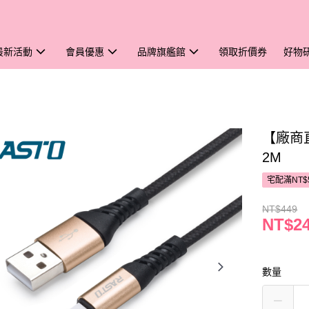
最新活動
會員優惠
品牌旗艦館
領取折價券
好物
【廠商直
2M
宅配滿NT$
NT$449
NT$2
數量