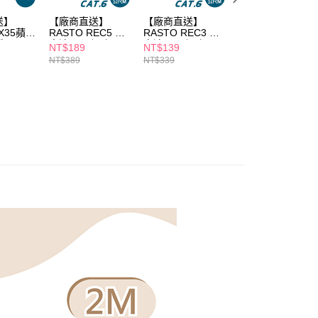
個人資料處理事宜，請瀏覽以下網址：
送】
【廠商直送】
【廠商直送】
【廠商直送】ios
ee.tw/terms/#terms3
RX35蘋果
RASTO REC5 超
RASTO REC3 超
合金編織充電線
年的使用者請事先徵得法定代理人或監護人之同意方可使用
g雙入
高速Cat6網路
高速Cat6網路
2M-黑
NT$189
NT$139
NT$199
E先享後付」，若未經同意申辦者引起之損失，本公司不負相關責
M
線-3M
線-1M
NT$389
NT$339
NT$209
AFTEE先享後付」時，將依據個別帳號之用戶狀況，依本公司
核予不同之上限額度；若仍有額度不足之情形，本公司將視審查
用戶進行身份認證。
一人註冊多個帳號或使用他人資訊註冊。若發現惡意使用之情
科技股份有限公司將有權停止該用戶之使用額度並採取法律行