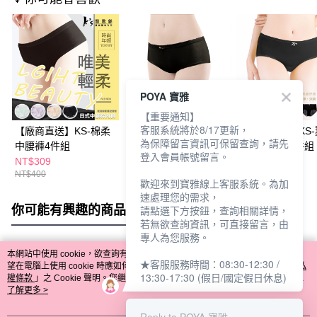
POYA 寶雅
【重要通知】
客服系統將於8/17更新，
【廠商直送】KS-棉柔
【廠商直送】KS-蠶絲
【廠商直送】KS
為保障留言資訊可保留查詢，請先
中腰褲4件組
親膚超薄中腰褲3件組
冰絲中腰褲3件組
登入會員帳號留言。
NT$309
NT$379
NT$469
NT$400
NT$489
NT$600
歡迎來到寶雅線上客服系統。為加
速處理您的需求，
你可能有興趣的商品
全站排行
請點選下方按鈕，查詢相關詳情，
若無欲查詢資訊，可直接留言，由
專人為您服務。
本網站中使用 cookie，欲查詢有關本網站使用 cookie 方式之詳情，及若您不希
★客服服務時間：08:30-12:30 /
熱門標籤
望在電腦上使用 cookie 時應如何變更電腦的 cookie 設定，請參閱本網站「
隱私
13:30-17:30 (假日/國定假日休息)
權條款
」之 Cookie 聲明。您繼續使用本網站即表示您同意本公司得按本網站使
用條款之 Cookie 聲明使用 cookie。
了解更多 >