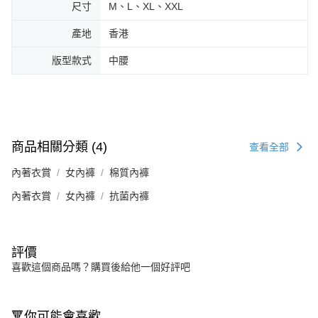
尺寸
M、L、XL、XXL
產地
香港
版型款式
中腰
商品相關分類 (4)
查看全部
內著衣賞
女內褲
棉質內褲
內著衣賞
女內褲
抗菌內褲
評價
喜歡這個商品嗎？購買後給他一個好評吧
🔻你可能會喜歡