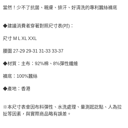
當然！少不了抗菌、親膚、排汗、好清洗的專利蠶絲褲底
◆建議消費者穿著對照尺寸表(吋)：
尺寸 M L XL XXL
腰圍 27-29 29-31 31-33 33-37
◆材質：主布：92%棉、8%彈性纖維
褲底：100%蠶絲
◆產地：香港
※本尺寸表會因布料彈性、水洗處理、量測起訖點、人為拉
扯等因素，與實際商品略有誤差。