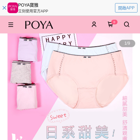
POYA寶雅
開啟APP
立刻使用官方APP
0
1
/
9