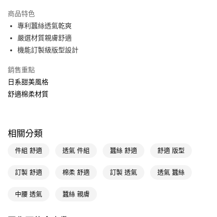
LINE Pay
商品特色
Apple Pay
專利蠶絲透氣乾爽
嚴選材質親膚舒適
街口支付
機能訂製級版型設計
悠遊付
銷售重點
Google Pay
日系甜美風格
舒適棉柔材質
AFTEE先享後付
相關說明
【關於「AFTEE先享後付」】
AFTEE先享後付是「在收到商品之後才付款」的支付方式。 讓您購物簡單
運送方式
相關分類
便利好安心！
１．簡單：不需註冊會員、不需綁卡、不需儲值。
宅配(廠商直送🚚)
件組 舒適
透氣 件組
蠶絲 舒適
舒適 版型
２．便利：只要手機號碼，簡訊認證，即可結帳。
每筆NT$100，滿NT$590(含以上)免運費
３．安心：先確認商品／服務後，再付款。
訂製 舒適
棉柔 舒適
訂製 透氣
透氣 蠶絲
宅配(離島廠商直送🚚)
【「AFTEE先享後付」結帳流程】
１．於結帳方式選擇「AFTEE先享後付」後，將跳轉至「AFTEE先享後付」
每筆NT$300
中腰 透氣
蠶絲 親膚
結帳頁面，進行簡訊認證並確認金額後，即可完成結帳。
２．訂單成立數日內，您將收到繳費通知簡訊。
３．收到繳費通知簡訊後14天內，點擊此簡訊中的連結，可透過四大超商／