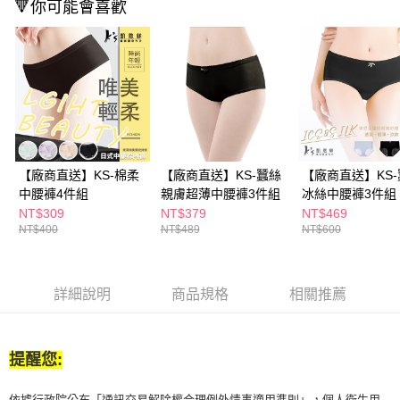
🔻你可能會喜歡
ATM／網路銀行／等多元方式進行付款，方視為交易完成。
※ 請注意：結帳手續完成當下不需立刻繳費，但若您需要取消訂單，請聯絡
購買商品的店家。未經商家同意取消之訂單仍視為有效，需透過AFTEE先享
後付繳納相關費用。
※ 交易是否成功請以「AFTEE先享後付 」之結帳頁面顯示為準，若有關於
是否繳費成功／繳費後需取消欲退款等相關疑問，請聯繫「AFTEE先享後付
客戶支援中心」
https://netprotections.freshdesk.com/support/home
【注意事項】
１．透過由恩沛科技股份有限公司提供之「AFTEE先享後付」服務完成之交
易，需依本服務之必要範圍內提供個人資料，並將交易相關給付款項請求債
【廠商直送】KS-棉柔
【廠商直送】KS-蠶絲
【廠商直送】KS
權轉讓予恩沛科技股份有限公司。
中腰褲4件組
親膚超薄中腰褲3件組
冰絲中腰褲3件組
２．關於個人資料處理事宜，請瀏覽以下網址：
NT$309
NT$379
NT$469
https://aftee.tw/terms/#terms3
NT$400
NT$489
NT$600
３．未成年的使用者請事先徵得法定代理人或監護人之同意方可使用
「AFTEE先享後付」，若未經同意申辦者引起之損失，本公司不負相關責
任。
４．使用「AFTEE先享後付」時，將依據個別帳號之用戶狀況，依本公司即
詳細說明
商品規格
相關推薦
時審查核予不同之上限額度；若仍有額度不足之情形，本公司將視審查結果
請求用戶進行身份認證。
５．嚴禁一人註冊多個帳號或使用他人資訊註冊。若發現惡意使用之情形，
恩沛科技股份有限公司將有權停止該用戶之使用額度並採取法律行動。
提醒您:
依據行政院公布「通訊交易解除權合理例外情事適用準則」，個人衛生用