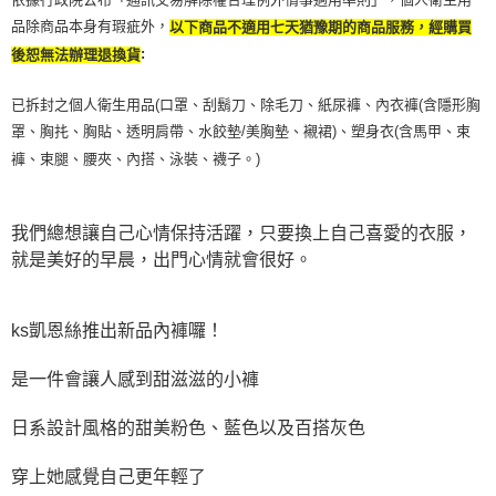
品除商品本身有瑕疵外，
以下商品不適用七天猶豫期的商品服務，經購買
:
後恕無法辦理退換貨
已拆封之個人衛生用品(口罩、刮鬍刀、除毛刀、紙尿褲、內衣褲(含隱形胸
罩、胸扥、胸貼、透明肩帶、水餃墊/美胸墊、襯裙)、塑身衣(含馬甲、束
褲、束腿、腰夾、內搭、泳裝、襪子。)
我們總想讓自己心情保持活躍，只要換上自己喜愛的衣服，
就是美好的早晨，出門心情就會很好。
ks凱恩絲推出新品內褲囉！
是一件會讓人感到甜滋滋的小褲
日系設計風格的甜美粉色、藍色以及百搭灰色
穿上她感覺自己更年輕了