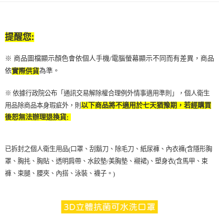
提醒您
:
※ 商品圖檔顯示顏色會依個人手機
電腦螢幕顯示不同而有差異，商品
/
依
為準。
實際供貨
※ 依據行政院公布「通訊交易解除權合理例外情事適用準則」，個人衛生
用品除商品本身瑕疵外，則
以下商品將不適用於七天猶豫期，若經購買
後恕無法辦理退換貨
:
已拆封之個人衛生用品
口罩、刮鬍刀、除毛刀、紙尿褲、內衣褲
含隱形胸
(
(
罩、胸扥、胸貼、透明肩帶、水餃墊
美胸墊、襯裙
、塑身衣
含馬甲、束
/
)
(
褲、束腿、腰夾、內搭、泳裝、襪子。
)