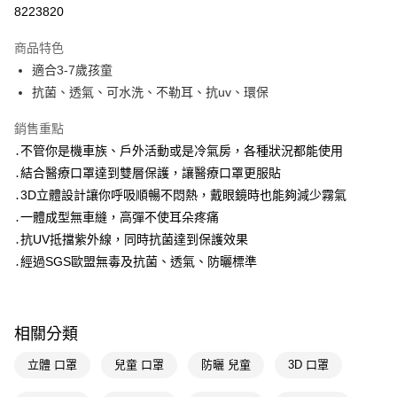
信用卡一次付款
8223820
LINE Pay
商品特色
Apple Pay
適合3-7歲孩童
抗菌、透氣、可水洗、不勒耳、抗uv、環保
街口支付
銷售重點
悠遊付
․不管你是機車族、戶外活動或是冷氣房，各種狀況都能使用
Google Pay
․結合醫療口罩達到雙層保護，讓醫療口罩更服貼
․3D立體設計讓你呼吸順暢不悶熱，戴眼鏡時也能夠減少霧氣
AFTEE先享後付
․一體成型無車縫，高彈不使耳朵疼痛
相關說明
․抗UV抵擋紫外線，同時抗菌達到保護效果
【關於「AFTEE先享後付」】
AFTEE先享後付是「在收到商品之後才付款」的支付方式。 讓您購物簡單
․經過SGS歐盟無毒及抗菌、透氣、防曬標準
運送方式
便利好安心！
１．簡單：不需註冊會員、不需綁卡、不需儲值。
宅配(廠商直送🚚)
２．便利：只要手機號碼，簡訊認證，即可結帳。
每筆NT$100，滿NT$590(含以上)免運費
３．安心：先確認商品／服務後，再付款。
相關分類
【「AFTEE先享後付」結帳流程】
立體 口罩
兒童 口罩
防曬 兒童
3D 口罩
１．於結帳方式選擇「AFTEE先享後付」後，將跳轉至「AFTEE先享後付」
結帳頁面，進行簡訊認證並確認金額後，即可完成結帳。