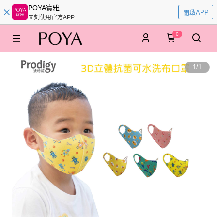
POYA寶雅
開啟APP
立刻使用官方APP
0
1
/
1