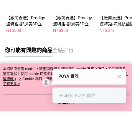
【廠商直送】Prodigy
【廠商直送】Prodigy
【廠商直送】Prod
波特鉅-舒適美3D立體
波特鉅-舒適美3D立體
波特鉅-涼感抗菌
抗菌口罩5入-S-7色
抗菌口罩5入-M-7色
頭套-灰-2尺寸任
NT$388
NT$388
NT$572
你可能有興趣的商品
全站排行
本網站中使用 cookie，欲查詢有關本網站使用 cookie 方式之詳情，及若您不希
熱門標籤
望在電腦上使用 cookie 時應如何變更電腦的 cookie 設定，請參閱本網站「
隱私
POYA 寶雅
權條款
」之 Cookie 聲明。您繼續使用本網站即表示您同意本公司得按本網站使
用條款之 Cookie 聲明使用 cookie。
了解更多 >
Reply to POYA 寶雅
我知道了