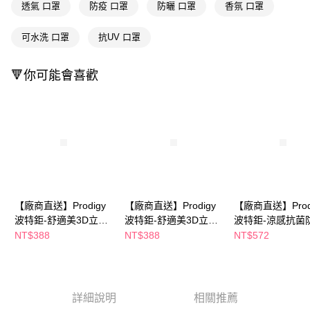
２．訂單成立數日內，您將收到繳費通知簡訊。
透氣 口罩
防疫 口罩
防曬 口罩
香氛 口罩
３．收到繳費通知簡訊後14天內，點擊此簡訊中的連結，可透過四大超商／
ATM／網路銀行／等多元方式進行付款，方視為交易完成。
可水洗 口罩
抗UV 口罩
※ 請注意：結帳手續完成當下不需立刻繳費，但若您需要取消訂單，請聯絡
購買商品的店家。未經商家同意取消之訂單仍視為有效，需透過AFTEE先享
後付繳納相關費用。
🔻你可能會喜歡
※ 交易是否成功請以「AFTEE先享後付 」之結帳頁面顯示為準，若有關於
是否繳費成功／繳費後需取消欲退款等相關疑問，請聯繫「AFTEE先享後付
客戶支援中心」
https://netprotections.freshdesk.com/support/home
【注意事項】
１．透過由恩沛科技股份有限公司提供之「AFTEE先享後付」服務完成之交
易，需依本服務之必要範圍內提供個人資料，並將交易相關給付款項請求債
權轉讓予恩沛科技股份有限公司。
２．關於個人資料處理事宜，請瀏覽以下網址：
https://aftee.tw/terms/#terms3
３．未成年的使用者請事先徵得法定代理人或監護人之同意方可使用
【廠商直送】Prodigy
【廠商直送】Prodigy
【廠商直送】Prod
「AFTEE先享後付」，若未經同意申辦者引起之損失，本公司不負相關責
波特鉅-舒適美3D立體
波特鉅-舒適美3D立體
波特鉅-涼感抗菌
任。
抗菌口罩5入-S-7色
抗菌口罩5入-M-7色
頭套-灰-2尺寸任
NT$388
NT$388
NT$572
４．使用「AFTEE先享後付」時，將依據個別帳號之用戶狀況，依本公司即
時審查核予不同之上限額度；若仍有額度不足之情形，本公司將視審查結果
請求用戶進行身份認證。
５．嚴禁一人註冊多個帳號或使用他人資訊註冊。若發現惡意使用之情形，
恩沛科技股份有限公司將有權停止該用戶之使用額度並採取法律行動。
詳細說明
相關推薦