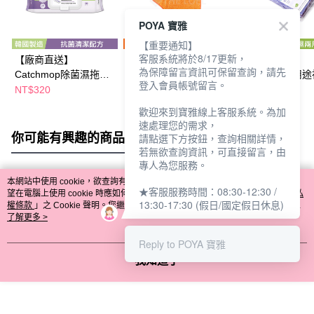
POYA 寶雅
【重要通知】
客服系統將於8/17更新，
【廠商直送】
【廠商直送】
【廠商直送】
為保障留言資訊可保留查詢，請先
Catchmop除菌濕拖巾
Catchmop手套抹布
Catchmop多用
登入會員帳號留言。
30張(1包)
抹布
NT$320
NT$278
NT$210
歡迎來到寶雅線上客服系統。為加
速處理您的需求，
你可能有興趣的商品
全站排行
請點選下方按鈕，查詢相關詳情，
若無欲查詢資訊，可直接留言，由
專人為您服務。
本網站中使用 cookie，欲查詢有關本網站使用 cookie 方式之詳情，及若您不希
★客服服務時間：08:30-12:30 /
熱門標籤
望在電腦上使用 cookie 時應如何變更電腦的 cookie 設定，請參閱本網站「
隱私
13:30-17:30 (假日/國定假日休息)
權條款
」之 Cookie 聲明。您繼續使用本網站即表示您同意本公司得按本網站使
用條款之 Cookie 聲明使用 cookie。
了解更多 >
Reply to POYA 寶雅
我知道了