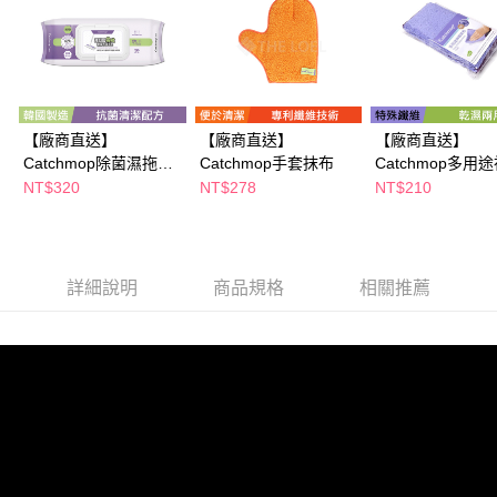
※ 請注意：結帳手續完成當下不需立刻繳費，但若您需要取消訂單，請聯絡
購買商品的店家。未經商家同意取消之訂單仍視為有效，需透過AFTEE先享
後付繳納相關費用。
※ 交易是否成功請以「AFTEE先享後付 」之結帳頁面顯示為準，若有關於
是否繳費成功／繳費後需取消欲退款等相關疑問，請聯繫「AFTEE先享後付
客戶支援中心」
https://netprotections.freshdesk.com/support/home
【廠商直送】
【廠商直送】
【廠商直送】
【注意事項】
Catchmop除菌濕拖巾
Catchmop手套抹布
Catchmop多用
１．透過由恩沛科技股份有限公司提供之「AFTEE先享後付」服務完成之交
30張(1包)
抹布
易，需依本服務之必要範圍內提供個人資料，並將交易相關給付款項請求債
NT$320
NT$278
NT$210
權轉讓予恩沛科技股份有限公司。
２．關於個人資料處理事宜，請瀏覽以下網址：
https://aftee.tw/terms/#terms3
３．未成年的使用者請事先徵得法定代理人或監護人之同意方可使用
「AFTEE先享後付」，若未經同意申辦者引起之損失，本公司不負相關責
詳細說明
商品規格
相關推薦
任。
４．使用「AFTEE先享後付」時，將依據個別帳號之用戶狀況，依本公司即
時審查核予不同之上限額度；若仍有額度不足之情形，本公司將視審查結果
請求用戶進行身份認證。
５．嚴禁一人註冊多個帳號或使用他人資訊註冊。若發現惡意使用之情形，
恩沛科技股份有限公司將有權停止該用戶之使用額度並採取法律行動。