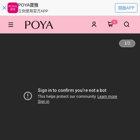
POYA寶雅
開啟APP
立刻使用官方APP
0
1
/
3