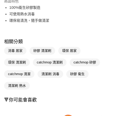
商品特色
Apple Pay
100%衛生矽膠製造
可使用熱水消毒
街口支付
環保易清洗，隨手做清潔
悠遊付
Google Pay
相關分類
AFTEE先享後付
消毒 居家
矽膠 清潔刷
環保 居家
相關說明
【關於「AFTEE先享後付」】
AFTEE先享後付是「在收到商品之後才付款」的支付方式。 讓您購物簡單
環保 清潔刷
catchmop 清潔刷
catchmop 矽膠
運送方式
便利好安心！
１．簡單：不需註冊會員、不需綁卡、不需儲值。
宅配(廠商直送🚚)
catchmop 清潔
清潔刷 消毒
矽膠 衛生
２．便利：只要手機號碼，簡訊認證，即可結帳。
每筆NT$100，滿NT$590(含以上)免運費
３．安心：先確認商品／服務後，再付款。
清潔刷 熱水
宅配(離島廠商直送🚚)
【「AFTEE先享後付」結帳流程】
１．於結帳方式選擇「AFTEE先享後付」後，將跳轉至「AFTEE先享後付」
每筆NT$300
結帳頁面，進行簡訊認證並確認金額後，即可完成結帳。
🔻你可能會喜歡
２．訂單成立數日內，您將收到繳費通知簡訊。
３．收到繳費通知簡訊後14天內，點擊此簡訊中的連結，可透過四大超商／
ATM／網路銀行／等多元方式進行付款，方視為交易完成。