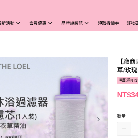
最新活動
會員優惠
品牌旗艦館
領取折價券
好物
【廠商直
草/玫
宅配滿NT$
NT$3
數量