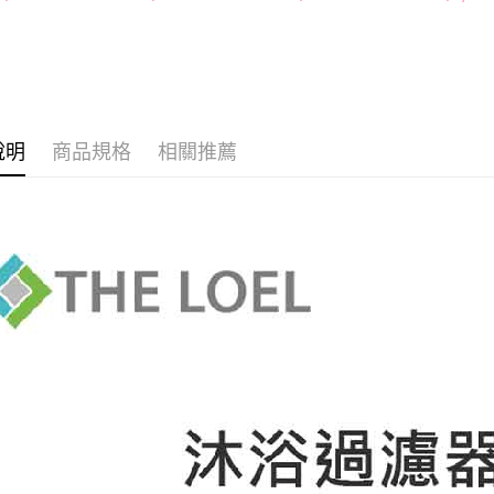
求債權轉
２．關於
https://aft
３．未成
「AFTE
任。
４．使用「
即時審查
說明
商品規格
相關推薦
結果請求
５．嚴禁
形，恩沛
動。