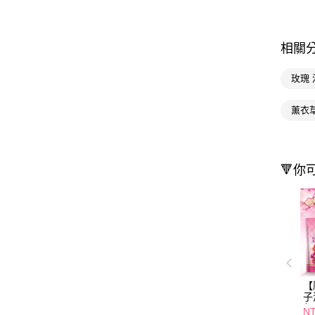
相關
玫瑰 
薰衣
🔻你
【
子
包
NT