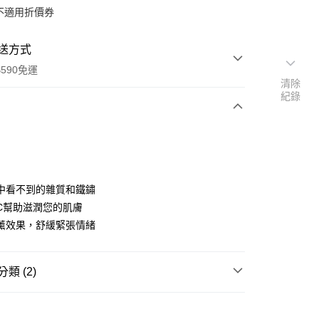
不適用折價券
送方式
590免運
清除
紀錄
次付款
中看不到的雜質和鐵鏽
C幫助滋潤您的肌膚
薰效果，舒緩緊張情緒
類 (2)
y
衛浴用品
蓮蓬頭/相關配件
享後付