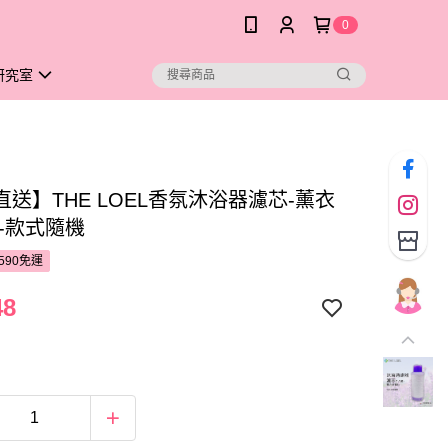
0
研究室
送】THE LOEL香氛沐浴器濾芯-薰衣
瑰-款式隨機
590免運
48