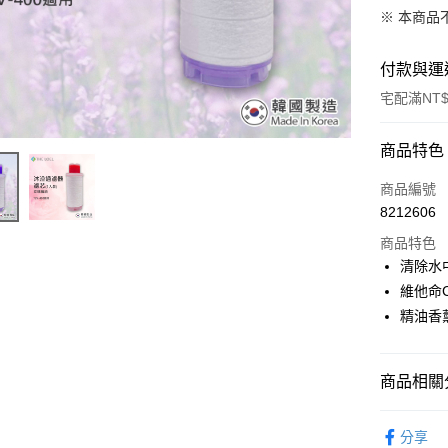
※ 本商品
付款與運
宅配滿NT$
付款方式
商品特色
POYA支付
商品編號
8212606
信用卡一
商品特色
LINE Pay
清除水
維他命
Apple Pay
精油香
街口支付
悠遊付
商品相關分
Google Pa
生活日用
分享
AFTEE先