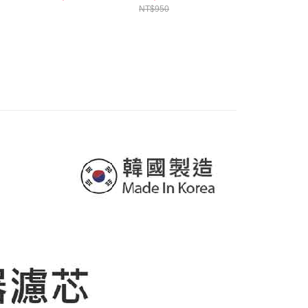
1.2ml
讓予恩沛科技股份有限公司。
NT$950
NT$950
個人資料處理事宜，請瀏覽以下網址：
ee.tw/terms/#terms3
年的使用者請事先徵得法定代理人或監護人之同意方可使用
E先享後付」，若未經同意申辦者引起之損失，本公司不負相關責
AFTEE先享後付」時，將依據個別帳號之用戶狀況，依本公司
核予不同之上限額度；若仍有額度不足之情形，本公司將視審查
用戶進行身份認證。
一人註冊多個帳號或使用他人資訊註冊。若發現惡意使用之情
科技股份有限公司將有權停止該用戶之使用額度並採取法律行