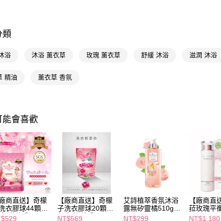
🚚廠商直
相關說明
【關於「A
AFTEE
分類
便利好安
運送方式
１．簡單
沐浴
沐浴 薰衣草
玫瑰 薰衣草
舒緩 沐浴
滋潤 沐浴
２．便利
宅配(廠商直
３．安心
每筆NT$1
草 精油
薰衣草 香氛
【「AFT
宅配(離島
１．於結帳
付」結帳
每筆NT$3
２．訂單
３．收到繳
可能會喜歡
／ATM／
※ 請注意
絡購買商品
先享後付
※ 交易是
是否繳費成
付客戶支
【注意事
廠商直送】奇檬
【廠商直送】奇檬
艾詩植萃香氛沐浴
【廠商直
１．透過由
洗衣膠球44顆*2
子洗衣膠球20顆*4
露無矽靈橘510g玫
菈玫瑰平
交易，需
-粉戀花香
包-粉戀花香
瑰
200ml
$529
NT$569
NT$299
NT$1,180