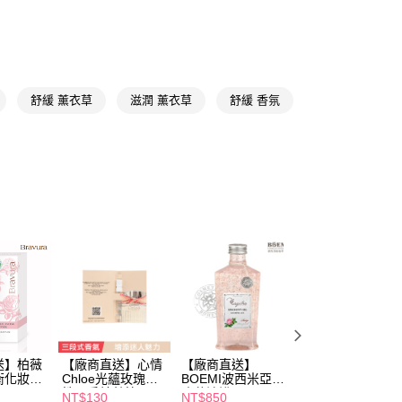
送專區
FTEE先享後付」】
先享後付是「在收到商品之後才付款」的支付方式。 讓您購物簡單
心！
：不需註冊會員、不需綁卡、不需儲值。
舒緩 薰衣草
滋潤 薰衣草
舒緩 香氛
：只要手機號碼，簡訊認證，即可結帳。
送🚚)
：先確認商品／服務後，再付款。
00，滿NT$590(含以上)免運費
EE先享後付」結帳流程】
廠商直送🚚)
方式選擇「AFTEE先享後付」後，將跳轉至「AFTEE先享後
頁面，進行簡訊認證並確認金額後，即可完成結帳。
00
成立數日內，您將收到繳費通知簡訊。
費通知簡訊後14天內，點擊此簡訊中的連結，可透過四大超商
網路銀行／等多元方式進行付款，方視為交易完成。
：結帳手續完成當下不需立刻繳費，但若您需要取消訂單，請聯
的店家。未經商家同意取消之訂單仍視為有效，需透過AFTEE
繳納相關費用。
否成功請以「AFTEE先享後付 」之結帳頁面顯示為準，若有關於
功／繳費後需取消欲退款等相關疑問，請聯繫「AFTEE先享後
援中心」
https://netprotections.freshdesk.com/support/home
項】
送】柏薇
【廠商直送】心情
【廠商直送】
【廠商直送】
恩沛科技股份有限公司提供之「AFTEE先享後付」服務完成之
衡化妝水
Chloe光蘊玫瑰女
BOEMI波西米亞玫
BOEMI香蜂檸檬
依本服務之必要範圍內提供個人資料，並將交易相關給付款項請
性淡香精針管
瑰花沐浴膠250ml
盞花沐浴膠250ml
NT$130
NT$850
NT$850